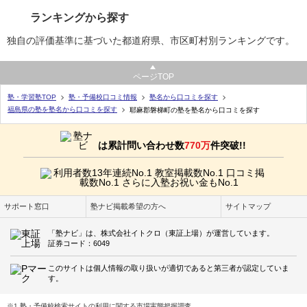
ランキングから探す
独自の評価基準に基づいた都道府県、市区町村別ランキングです。
ページTOP
塾・学習塾TOP
塾・予備校口コミ情報
塾名から口コミを探す
福島県の塾を塾名から口コミを探す
耶麻郡磐梯町の塾を塾名から口コミを探す
は累計問い合わせ数
770万
件突破!!
サポート窓口
塾ナビ掲載希望の方へ
サイトマップ
「塾ナビ」は、株式会社イトクロ（東証上場）が運営しています。
証券コード：6049
このサイトは個人情報の取り扱いが適切であると第三者が認定していま
す。
※1 塾・予備校検索サイトの利用に関する市場実態把握調査