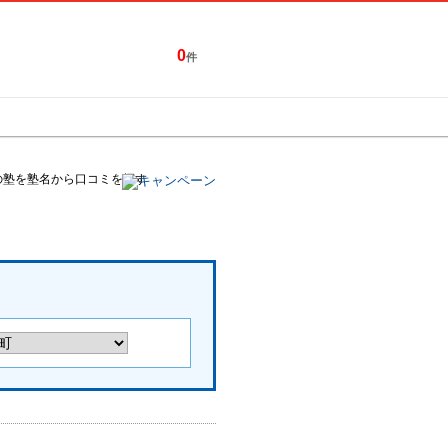
0
件
特集一覧
キャンペーン
の塾を塾名から口コミを探す