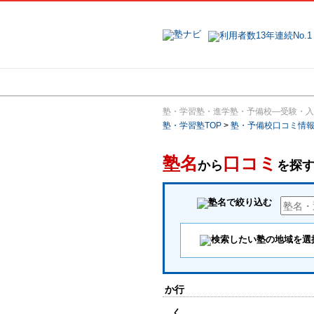
地域で探す
塾・学習塾・進学塾・予備校―受験・入
塾・学習塾TOP
>
塾・予備校口コミ情
塾名
口コミ
から
を探
か行
く