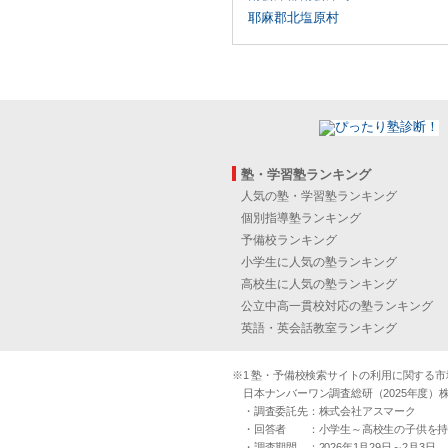
耶麻郡北塩原村
塾・学習塾ランキング
人気の塾・学習塾ランキング
個別指導塾ランキング
予備校ランキング
小学生に人気の塾ランキング
高校生に人気の塾ランキング
公立中高一貫校対応の塾ランキング
英語・英会話教室ランキング
※1 塾・予備校検索サイトの利用に関する市場実
日本ナンバーワン調査総研（2025年度）株
・調査委託先：株式会社アスマーク
・回答者 ：小学生～高校生の子供を持つ30
・調査期間 ：2026年1月29日～2月3日