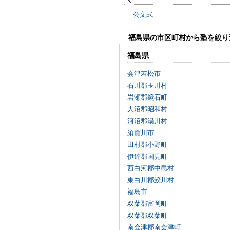
公文式
福島県の市区町村から塾を絞り
福島県
会津若松市
石川郡玉川村
岩瀬郡鏡石町
大沼郡昭和村
河沼郡湯川村
須賀川市
田村郡小野町
伊達郡国見町
西白河郡中島村
東白川郡鮫川村
福島市
双葉郡富岡町
双葉郡双葉町
南会津郡南会津町