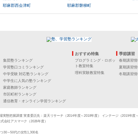
耶麻郡西会津町
耶麻郡磐梯町
おすすめ特集
季節講習
集団塾ランキング
プログラミング・ロボッ
春期講習情
ト教室特集
学習塾口コミランキング
夏期講習情
理科実験教室特集
中学受験 対応塾ランキング
冬期講習情
中学生に人気の塾ランキング
家庭教師ランキング
市区町村ランキング
通信教育・オンライン学習ランキング
態把握調査 実査委託先：楽天リサーチ（2014年度～2018年度） インテージ（2019年度～20
式会社アスマーク（2026年度）
～50代の女性1,300名