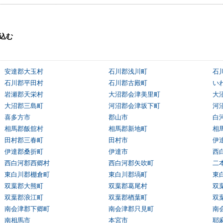
込む
安達郡大玉村
石川郡浅川町
石
石川郡平田村
石川郡古殿町
い
岩瀬郡天栄村
大沼郡会津美里町
大
大沼郡三島町
河沼郡会津坂下町
河
喜多方市
郡山市
白
相馬郡飯舘村
相馬郡新地町
相
田村郡三春町
田村市
伊
伊達郡桑折町
伊達市
西
西白河郡西郷村
西白河郡矢吹町
二
東白川郡棚倉町
東白川郡塙町
東
双葉郡大熊町
双葉郡葛尾村
双
双葉郡浪江町
双葉郡楢葉町
双
南会津郡下郷町
南会津郡只見町
南
南相馬市
本宮市
耶