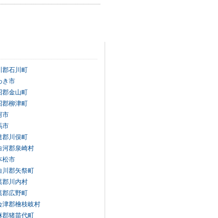
川郡石川町
わき市
沼郡金山町
沼郡柳津町
河市
馬市
達郡川俣町
白河郡泉崎村
本松市
白川郡矢祭町
葉郡川内村
葉郡広野町
会津郡檜枝岐村
麻郡猪苗代町