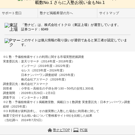
サポート窓口
塾ナビ掲載希望の方へ
サイトマップ
「塾ナビ」は、株式会社イトクロ（東証上場）が運営しています。
証券コード：6049
このサイトは個人情報の取り扱いが適切であると第三者が認定していま
す。
※1 塾・予備校検索サイトの利用に関する市場実態把握調査
実査委託先：楽天リサーチ（2014年度～2018年度）
インテージ（2019年度～2022年度）
セレス（2023年度～2024年度）
日本ナンバーワン調査総研（2025年度）
株式会社アスマーク（2026年度）
調査委託先：株式会社アスマーク
回答者 ：小学生～高校生の子供を持つ30～50代の女性1,300名
調査期間 ：2026年1月29日～2月3日
調査手法 ：インターネット調査
※2 塾・予備校検索サイト掲載教室数、掲載口コミ数調査 実査委託先：日本ナンバーワン調査
総研（2025年度）
※3 利用者が資料請求し、その後実際に入塾した場合に利用者に対して
抽選で交付するお祝い金について塾検索サイト6社を比較した結果
（当社調べ 2024年7月5日）
塾ナビTOP
｜
PC版