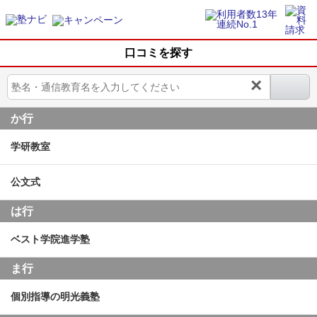
口コミを探す
×
か行
学研教室
公文式
は行
ベスト学院進学塾
ま行
個別指導の明光義塾