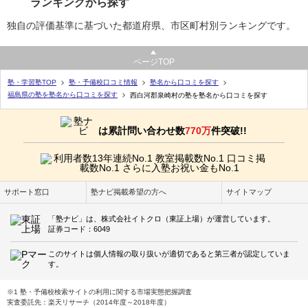
ランキングから探す
独自の評価基準に基づいた都道府県、市区町村別ランキングです。
ページTOP
塾・学習塾TOP
塾・予備校口コミ情報
塾名から口コミを探す
福島県の塾を塾名から口コミを探す
西白河郡泉崎村の塾を塾名から口コミを探す
は累計問い合わせ数
770万
件突破!!
サポート窓口
塾ナビ掲載希望の方へ
サイトマップ
「塾ナビ」は、株式会社イトクロ（東証上場）が運営しています。
証券コード：6049
このサイトは個人情報の取り扱いが適切であると第三者が認定していま
す。
※1 塾・予備校検索サイトの利用に関する市場実態把握調査
実査委託先：楽天リサーチ（2014年度～2018年度）