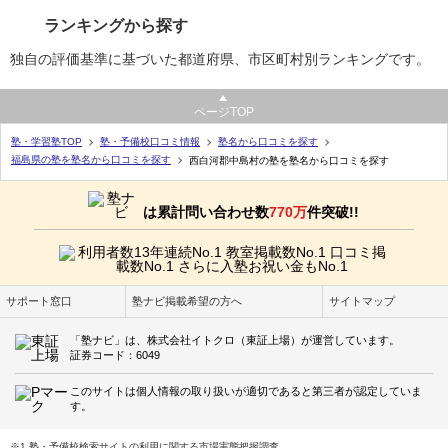
ランキングから探す
独自の評価基準に基づいた都道府県、市区町村別ランキングです。
ページTOP
塾・学習塾TOP
塾・予備校口コミ情報
塾名から口コミを探す
福島県の塾を塾名から口コミを探す
西白河郡中島村の塾を塾名から口コミを探す
は累計問い合わせ数
770万
件突破!!
サポート窓口
塾ナビ掲載希望の方へ
サイトマップ
「塾ナビ」は、株式会社イトクロ（東証上場）が運営しています。
証券コード：6049
このサイトは個人情報の取り扱いが適切であると第三者が認定していま
す。
※1 塾・予備校検索サイトの利用に関する市場実態把握調査