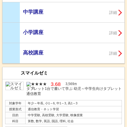
中学講座
詳細
小学講座
詳細
高校講座
詳細
スマイルゼミ
3.68
3,569
件
タブレット1台で書いて学ぶ 幼児～中学生向けタブレット
通信教育
対象学年
年少～年長, 小1～6, 中1～3, 高1～3
授業形式
通信教育・ネット学習
目的
中学受験, 高校受験, 大学受験, 映像授業
科目
算数, 数学, 英語, 国語, 理科, 社会