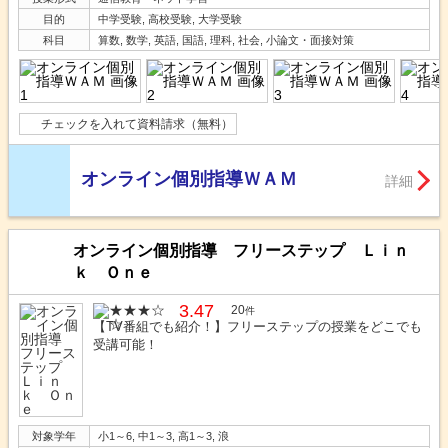
目的
中学受験, 高校受験, 大学受験
科目
算数, 数学, 英語, 国語, 理科, 社会, 小論文・面接対策
チェックを入れて資料請求（無料）
オンライン個別指導ＷＡＭ
詳細
オンライン個別指導 フリーステップ Ｌｉｎ
ｋ Ｏｎｅ
3.47
20
件
【TV番組でも紹介！】フリーステップの授業をどこでも
受講可能！
対象学年
小1～6, 中1～3, 高1～3, 浪