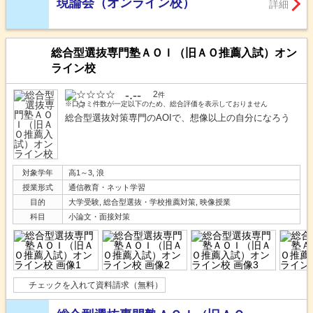
現論会（オンライン校）
詳細
総合型選抜専門塾ＡＯＩ（旧ＡＯ推薦入試）オン
ライン校
-.--
2
件
※口コミ件数が一定以下のため、総合評価を表示しておりません
総合型選抜対策専門のAOIで、想像以上の自分になろう
対象学年
高1～3, 浪
授業形式
通信教育・ネット学習
目的
大学受験, 総合型選抜・学校推薦対策, 映像授業
科目
小論文・面接対策
チェックを入れて資料請求（無料）