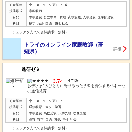
対象学年
小1～6, 中1～3, 高1～3, 浪
授業形式
家庭教師
目的
中学受験, 公立中高一貫校, 高校受験, 大学受験, 医学部受験
科目
数学, 英語, 国語, 理科, 社会
チェックを入れて資料請求（無料）
トライのオンライン家庭教師（高
詳細
知県）
進研ゼミ
3.74
4,713
件
お子さま1人ひとりに寄り添った学習を提供するベネッセ
の通信教育
対象学年
小1～6, 中1～3, 高1～3
授業形式
通信教育・ネット学習
目的
中学受験, 高校受験, 大学受験, 映像授業
科目
算数, 数学, 英語, 国語, 理科, 社会
チェックを入れて資料請求（無料）