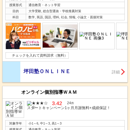
授業形式
通信教育・ネット学習
目的
大学受験, 総合型選抜・学校推薦対策
科目
数学, 英語, 国語, 理科, 社会, 情報, 小論文・面接対策
チェックを入れて資料請求（無料）
坪田塾ＯＮＬＩＮＥ
詳細
オンライン個別指導ＷＡＭ
3.42
24
件
スタートキャンペーン1ヶ月月謝無料+成績保証！
対象学年
小1～6, 中1～3, 高1～3
授業形式
通信教育・ネット学習