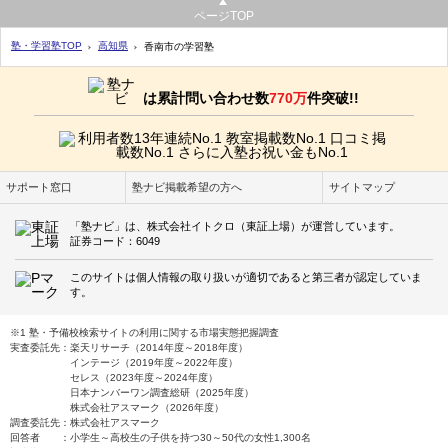
ページTOP
塾・学習塾TOP
高知県
香南市の学習塾
は累計問い合わせ数
770万
件突破!!
サポート窓口
塾ナビ掲載希望の方へ
サイトマップ
「塾ナビ」は、株式会社イトクロ（東証上場）が運営しています。
証券コード：6049
このサイトは個人情報の取り扱いが適切であると第三者が認定していま
す。
※1 塾・予備校検索サイトの利用に関する市場実態把握調査
実査委託先：楽天リサーチ（2014年度～2018年度）
インテージ（2019年度～2022年度）
セレス（2023年度～2024年度）
日本ナンバーワン調査総研（2025年度）
株式会社アスマーク（2026年度）
調査委託先：株式会社アスマーク
回答者 ：小学生～高校生の子供を持つ30～50代の女性1,300名