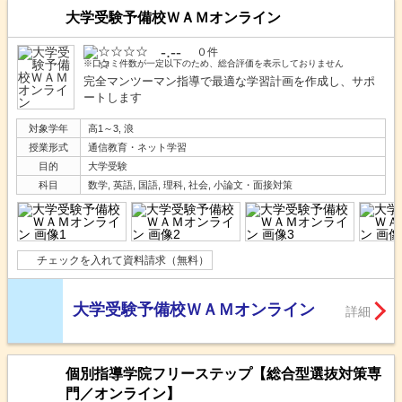
大学受験予備校ＷＡＭオンライン
-.--
０件
※口コミ件数が一定以下のため、総合評価を表示しておりません
完全マンツーマン指導で最適な学習計画を作成し、サポ
ートします
対象学年
高1～3, 浪
授業形式
通信教育・ネット学習
目的
大学受験
科目
数学, 英語, 国語, 理科, 社会, 小論文・面接対策
チェックを入れて資料請求（無料）
大学受験予備校ＷＡＭオンライン
詳細
個別指導学院フリーステップ【総合型選抜対策専
門／オンライン】