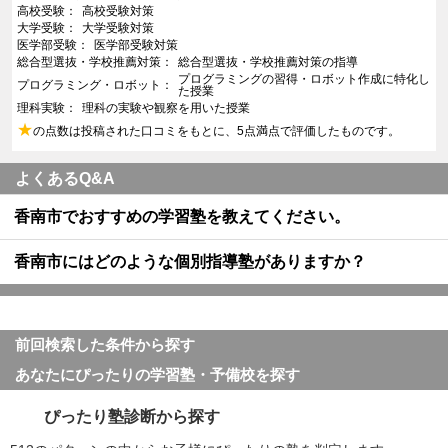
高校受験
高校受験対策
大学受験
大学受験対策
医学部受験
医学部受験対策
総合型選抜・学校推薦対策
総合型選抜・学校推薦対策の指導
プログラミングの習得・ロボット作成に特化し
プログラミング・ロボット
た授業
理科実験
理科の実験や観察を用いた授業
★
の点数は投稿された口コミをもとに、5点満点で評価したものです。
よくあるQ&A
香南市でおすすめの学習塾を教えてください。
香南市にはどのような個別指導塾がありますか？
前回検索した条件から探す
あなたにぴったりの学習塾・予備校を探す
ぴったり塾診断から探す