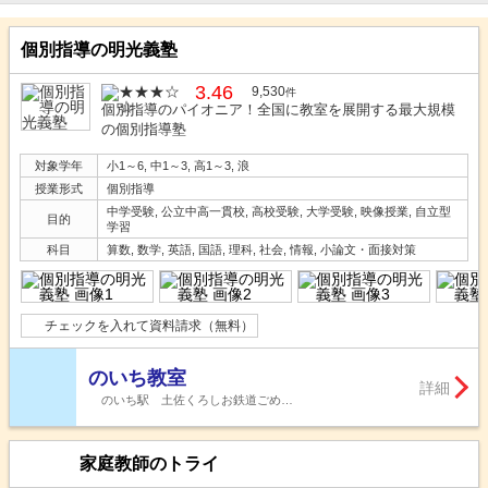
個別指導の明光義塾
3.46
9,530
件
個別指導のパイオニア！全国に教室を展開する最大規模
の個別指導塾
対象学年
小1～6, 中1～3, 高1～3, 浪
授業形式
個別指導
中学受験, 公立中高一貫校, 高校受験, 大学受験, 映像授業, 自立型
目的
学習
科目
算数, 数学, 英語, 国語, 理科, 社会, 情報, 小論文・面接対策
チェックを入れて資料請求（無料）
のいち教室
詳細
のいち駅 土佐くろしお鉄道ごめ…
家庭教師のトライ