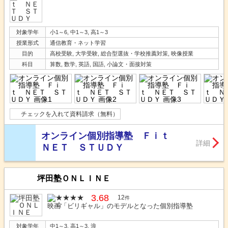
対象学年
小1～6, 中1～3, 高1～3
授業形式
通信教育・ネット学習
目的
高校受験, 大学受験, 総合型選抜・学校推薦対策, 映像授業
科目
算数, 数学, 英語, 国語, 小論文・面接対策
チェックを入れて資料請求（無料）
オンライン個別指導塾 Ｆｉｔ
詳細
ＮＥＴ ＳＴＵＤＹ
坪田塾ＯＮＬＩＮＥ
3.68
12
件
映画「ビリギャル」のモデルとなった個別指導塾
対象学年
中1～3, 高1～3, 浪