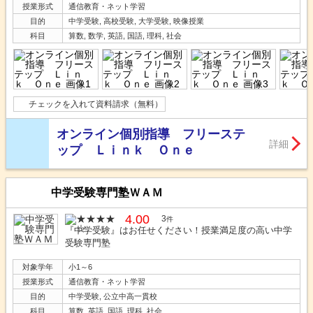
授業形式
通信教育・ネット学習
目的
中学受験, 高校受験, 大学受験, 映像授業
科目
算数, 数学, 英語, 国語, 理科, 社会
チェックを入れて資料請求（無料）
オンライン個別指導 フリーステ
詳細
ップ Ｌｉｎｋ Ｏｎｅ
中学受験専門塾ＷＡＭ
4.00
3
件
『中学受験』はお任せください！授業満足度の高い中学
受験専門塾
対象学年
小1～6
授業形式
通信教育・ネット学習
目的
中学受験, 公立中高一貫校
科目
算数, 英語, 国語, 理科, 社会