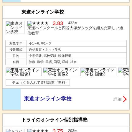
東進オンライン学校
3.83
432
件
東進ハイスクールと四谷大塚がタッグを組んだ新しい通
信教育
対象学年
小1～6, 中1～3
授業形式
通信教育・ネット学習
目的
中学受験, 高校受験, 映像授業
科目
算数, 数学, 英語, 国語, 理科, 社会
チェックを入れて資料請求（無料）
東進オンライン学校
詳細
トライのオンライン個別指導塾
3.75
203
件