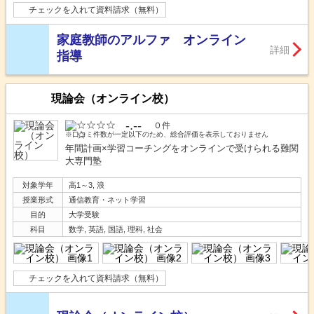
チェックを入れて資料請求（無料）
家庭教師のアルファ オンライン
詳細
指導
現論会（オンライン校）
-.--
０件
※口コミ件数が一定以下のため、総合評価を表示しておりません
年間計画×学習コーチングをオンラインで受けられる難関
大専門塾
対象学年
高1～3, 浪
授業形式
通信教育・ネット学習
目的
大学受験
科目
数学, 英語, 国語, 理科, 社会
チェックを入れて資料請求（無料）