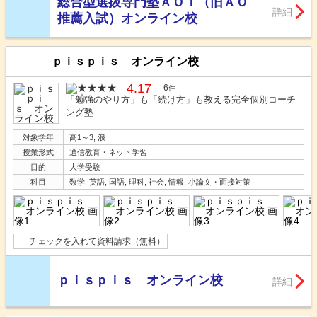
総合型選抜専門塾ＡＯＩ（旧ＡＯ
詳細
推薦入試）オンライン校
ｐｉｓｐｉｓ オンライン校
4.17
6
件
「勉強のやり方」も「続け方」も教える完全個別コーチ
ング塾
対象学年
高1～3, 浪
授業形式
通信教育・ネット学習
目的
大学受験
科目
数学, 英語, 国語, 理科, 社会, 情報, 小論文・面接対策
チェックを入れて資料請求（無料）
ｐｉｓｐｉｓ オンライン校
詳細