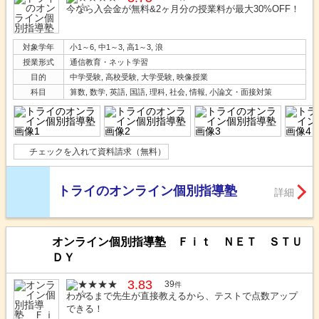
今なら入会金が無料&2ヶ月分の授業料が最大30%OFF！
対象学年
小1～6, 中1～3, 高1～3, 浪
授業形式
通信教育・ネット学習
目的
中学受験, 高校受験, 大学受験, 映像授業
科目
算数, 数学, 英語, 国語, 理科, 社会, 情報, 小論文・面接対策
チェックを入れて資料請求（無料）
トライのオンライン個別指導塾
詳細
オンライン個別指導塾 Ｆｉｔ ＮＥＴ ＳＴＵ
ＤＹ
3.83
39
件
わかるまで先生が直接教えるから、テストで点数アップ
できる！