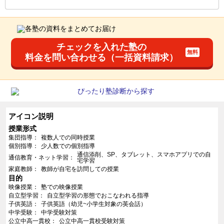
チェックを入れた塾の
料金を問い合わせる（一括資料請求）
アイコン説明
授業形式
集団指導
複数人での同時授業
個別指導
少人数での個別指導
通信添削、SP、タブレット、スマホアプリでの自
通信教育・ネット学習
宅学習
家庭教師
教師が自宅を訪問しての授業
目的
映像授業
塾での映像授業
自立型学習
自立型学習の形態でおこなわれる指導
子供英語
子供英語（幼児~小学生対象の英会話）
中学受験
中学受験対策
公立中高一貫校
公立中高一貫校受験対策