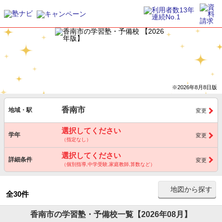
※2026年8月8日版
香南市
地域・駅
変更
選択してください
学年
変更
（指定なし）
選択してください
詳細条件
変更
（個別指導,中学受験,家庭教師,算数など）
地図から探す
全30件
香南市の学習塾・予備校一覧【2026年08月】