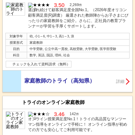
3.50
2,269
件
選ばれ続けて顧客満足度全国No.1。（2026年度オリコン
顧客満足度(R)調査） 厳選された教師陣からお子さまにぴ
ったりの家庭教師をご紹介。さらに、正社員の教育プラ
ンナーが学習を手厚くサポートします。
対象学年
幼, 小1～6, 中1～3, 高1～3, 浪
授業形式
家庭教師
目的
中学受験, 公立中高一貫校, 高校受験, 大学受験, 医学部受験
科目
数学, 英語, 国語, 理科, 社会
チェックを入れて資料請求（無料）
家庭教師のトライ（高知県）
詳細
トライのオンライン家庭教師
3.46
142
件
オンライン授業満足度No.1！トライの高品質なマンツー
マン指導をオンラインで手軽に！ オンライン指導が初め
ての方でも安心してご利用可能です。