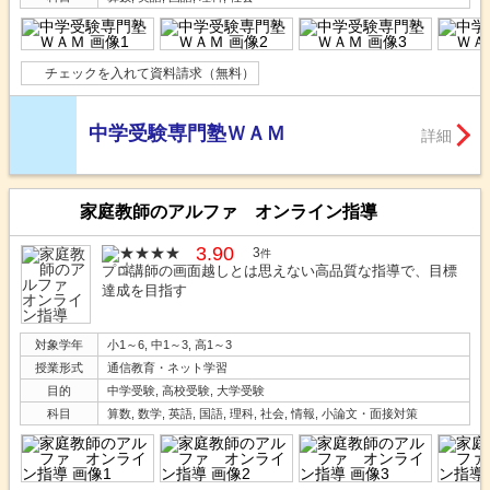
チェックを入れて資料請求（無料）
中学受験専門塾ＷＡＭ
詳細
家庭教師のアルファ オンライン指導
3.90
3
件
プロ講師の画面越しとは思えない高品質な指導で、目標
達成を目指す
対象学年
小1～6, 中1～3, 高1～3
授業形式
通信教育・ネット学習
目的
中学受験, 高校受験, 大学受験
科目
算数, 数学, 英語, 国語, 理科, 社会, 情報, 小論文・面接対策