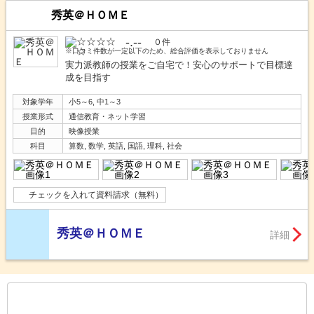
秀英＠ＨＯＭＥ
-.--
０件
※口コミ件数が一定以下のため、総合評価を表示しておりません
実力派教師の授業をご自宅で！安心のサポートで目標達
成を目指す
対象学年
小5～6, 中1～3
授業形式
通信教育・ネット学習
目的
映像授業
科目
算数, 数学, 英語, 国語, 理科, 社会
チェックを入れて資料請求（無料）
秀英＠ＨＯＭＥ
詳細
もっと見る
後の
--
～
--
件を表示／全
30
件