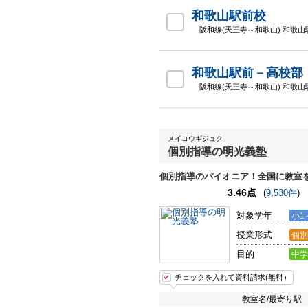
和歌山駅前校
阪和線(天王寺～和歌山) 和歌山
和歌山駅前－高校部
阪和線(天王寺～和歌山) 和歌山
メイコウギジュク
個別指導の明光義塾
個別指導のパイオニア！全国に教室
3.46点
(
9,530件
)
対象学年
小1
授業形式
個別
目的
中学
チェックを入れて資料請求(無料）
教室名/最寄り駅