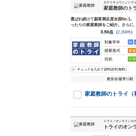
カテイキョウシノトラ
家庭教師のト
選ばれ続けて顧客満足度全国No.1。
ったりの家庭教師をご紹介。さらに
3.50点
(
2,269件
)
対象学年
幼
授業形式
家庭
目的
中学
チェックを入れて資料請求(無料）
教室名/最寄り駅
家庭教師のトライ（
トライノオンラインカ
トライのオン