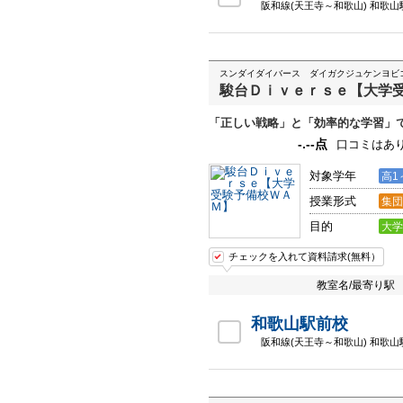
阪和線(天王寺～和歌山) 和歌山
スンダイダイバース ダイガクジュケンヨビ
駿台Ｄｉｖｅｒｓｅ【大学
「正しい戦略」と「効率的な学習」
-.--点
口コミはあ
対象学年
高1
授業形式
集団
目的
大学
チェックを入れて資料請求(無料）
教室名/最寄り駅
和歌山駅前校
阪和線(天王寺～和歌山) 和歌山