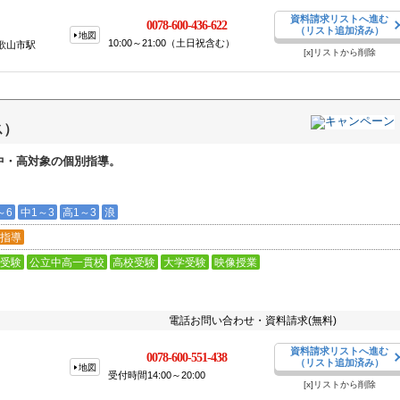
資料請求リストへ進む
0078-600-436-622
（リスト追加済み）
地図
10:00～21:00（土日祝含む）
和歌山市駅
[x]リストから削除
ス）
中・高対象の個別指導。
～6
中1～3
高1～3
浪
指導
受験
公立中高一貫校
高校受験
大学受験
映像授業
電話お問い合わせ・資料請求(無料)
資料請求リストへ進む
0078-600-551-438
（リスト追加済み）
地図
受付時間14:00～20:00
[x]リストから削除