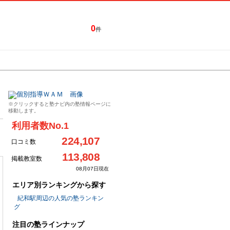
0
件
特集一覧
キャンペーン
※クリックすると塾ナビ内の塾情報ページに
移動します。
利用者数No.1
224,107
口コミ数
113,808
掲載教室数
08月07日現在
エリア別ランキングから探す
紀和駅周辺の人気の塾ランキン
グ
注目の塾ラインナップ