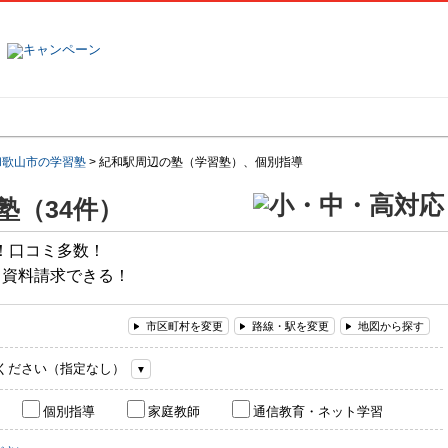
塾名で探す
ランキング
口コミ
和歌山市の学習塾
>
紀和駅周辺の塾（学習塾）、個別指導
塾（34件）
！口コミ多数！
て資料請求できる！
市区町村を変更
路線・駅を変更
地図から探す
ください（指定なし）
個別指導
家庭教師
通信教育・ネット学習