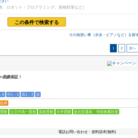
ださい
験、ロボット・プログラミング、英検対策など）
この条件で検索する
その他習い事（水泳・ピアノなど）を探
1
2
次へ
+成績保証！
～6
中1～3
高1～3
浪
指導
受験
公立中高一貫校
高校受験
大学受験
総合型選抜・学校推薦対策
電話お問い合わせ・資料請求(無料)