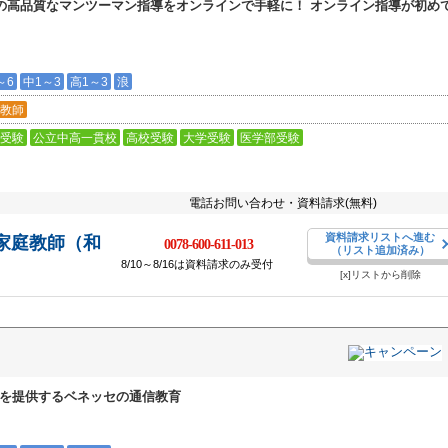
イの高品質なマンツーマン指導をオンラインで手軽に！ オンライン指導が初め
～6
中1～3
高1～3
浪
教師
受験
公立中高一貫校
高校受験
大学受験
医学部受験
電話お問い合わせ・資料請求(無料)
資料請求リストへ進む
家庭教師（和
0078-600-611-013
（リスト追加済み）
8/10～8/16は資料請求のみ受付
[x]リストから削除
習を提供するベネッセの通信教育