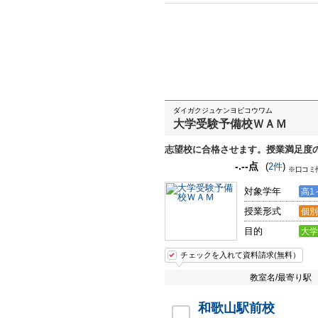
ダイガクジュケンヨビコウワム
大学受験予備校ＷＡＭ
志望校に合格させます。授業満足度
-.--点
(
2件
)
※口コミ
対象学年
高1
授業形式
個別
目的
大学
チェックを入れて資料請求(無料）
教室名/最寄り駅
和歌山駅前校