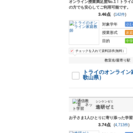
オンライン授業満足度No.1！トラ
の方でも安心してご利用可能です。
3.46点
(
142件
)
対象学年
小1
授業形式
家庭
目的
中学
チェックを入れて資料請求(無料）
教室名/最寄り駅
トライのオンライン
歌山県）
シンケンゼミ
進研ゼミ
お子さま1人ひとりに寄り添った学
3.74点
(
4,713件
)