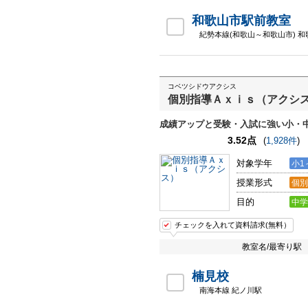
和歌山市駅前教室
紀勢本線(和歌山～和歌山市) 
コベツシドウアクシス
個別指導Ａｘｉｓ（アクシ
成績アップと受験・入試に強い小・
3.52点
(
1,928件
)
対象学年
小1
授業形式
個別
目的
中学
チェックを入れて資料請求(無料）
教室名/最寄り駅
楠見校
南海本線 紀ノ川駅