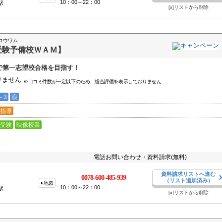
10：00～22：00
駅
[x]リストから削除
コウワム
受験予備校ＷＡＭ】
で第一志望校合格を目指す！
りません
※口コミ件数が一定以下のため、総合評価を表示しておりません
～3
浪
指導
受験
映像授業
電話お問い合わせ・資料請求(無料)
資料請求リストへ進む
0078-600-485-939
（リスト追加済み）
地図
10：00～22：00
駅
[x]リストから削除