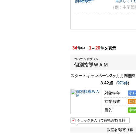
詳細条件
選択してく
（例：中学受
34
1
20
件中
～
件を表示
コベツシドウワム
個別指導ＷＡＭ
スタートキャンペーン2ヶ月月謝無料
3.42点
(
976件
)
対象学年
小1
授業形式
個別
目的
中学
チェックを入れて資料請求(無料）
教室名/最寄り駅