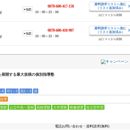
資料請求リストへ進む
0078-600-417-158
（リスト追加済み）
地図
10：00～22：00
駅
[x]リストから削除
資料請求リストへ進む
0078-600-418-907
（リスト追加済み）
地図
10：00～22：00
駅
[x]リストから削除
を展開する最大規模の個別指導塾
～6
中1～3
高1～3
浪
指導
受験
公立中高一貫校
高校受験
大学受験
映像授業
自立型学習
電話お問い合わせ・資料請求(無料)