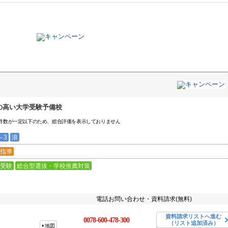
の高い大学受験予備校
件数が一定以下のため、総合評価を表示しておりません
～3
浪
指導
受験
総合型選抜・学校推薦対策
電話お問い合わせ・資料請求(無料)
資料請求リストへ進む
0078-600-478-300
（リスト追加済み）
地図