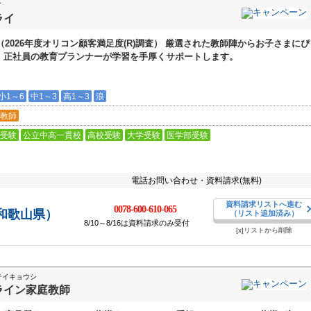
イ
ライ
（2026年度オリコン顧客満足度(R)調査） 厳選された教師陣からお子さまにぴ
、正社員の教育プランナーが学習を手厚くサポートします。
小1～6
中1～3
高1～3
浪
教師
受験
公立中高一貫校
高校受験
大学受験
医学部受験
電話お問い合わせ・資料請求(無料)
資料請求リストへ進む
0078-600-610-065
和歌山県）
（リスト追加済み）
8/10～8/16は資料請求のみ受付
[x]リストから削除
テイキョウシ
ライン家庭教師