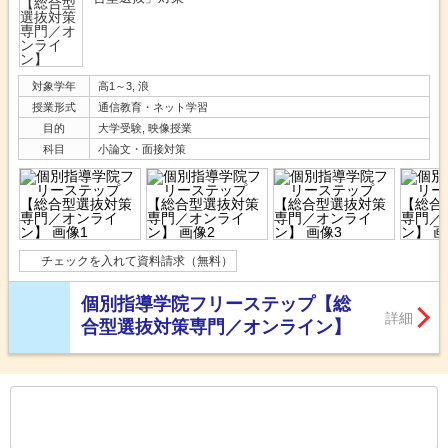
対象学年
高1～3, 浪
授業形式
通信教育・ネット学習
目的
大学受験, 映像授業
科目
小論文・面接対策
チェックを入れて資料請求（無料）
個別指導学院フリーステップ【総
詳細
合型選抜対策専門／オンライン】
もっと見る
後の
--
～
--
件を表示／全
34
件