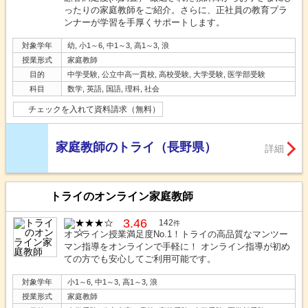
ったりの家庭教師をご紹介。さらに、正社員の教育プラ
ンナーが学習を手厚くサポートします。
対象学年
幼, 小1～6, 中1～3, 高1～3, 浪
授業形式
家庭教師
目的
中学受験, 公立中高一貫校, 高校受験, 大学受験, 医学部受験
科目
数学, 英語, 国語, 理科, 社会
チェックを入れて資料請求（無料）
家庭教師のトライ（長野県）
詳細
トライのオンライン家庭教師
3.46
142
件
オンライン授業満足度No.1！トライの高品質なマンツー
マン指導をオンラインで手軽に！ オンライン指導が初め
ての方でも安心してご利用可能です。
対象学年
小1～6, 中1～3, 高1～3, 浪
授業形式
家庭教師