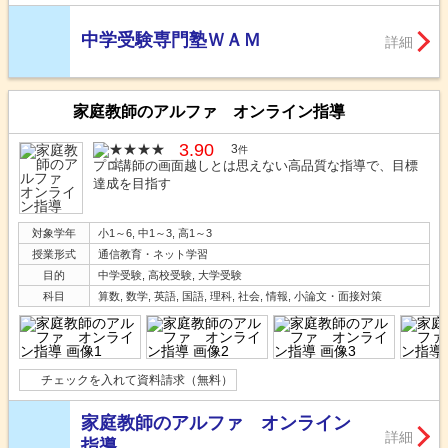
中学受験専門塾ＷＡＭ
詳細
家庭教師のアルファ オンライン指導
3.90
3
件
プロ講師の画面越しとは思えない高品質な指導で、目標
達成を目指す
対象学年
小1～6, 中1～3, 高1～3
授業形式
通信教育・ネット学習
目的
中学受験, 高校受験, 大学受験
科目
算数, 数学, 英語, 国語, 理科, 社会, 情報, 小論文・面接対策
チェックを入れて資料請求（無料）
家庭教師のアルファ オンライン
詳細
指導