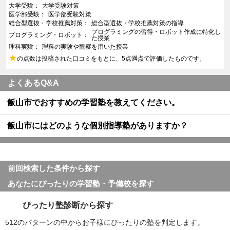
大学受験
大学受験対策
医学部受験
医学部受験対策
総合型選抜・学校推薦対策
総合型選抜・学校推薦対策の指導
プログラミングの習得・ロボット作成に特化し
プログラミング・ロボット
た授業
理科実験
理科の実験や観察を用いた授業
★
の点数は投稿された口コミをもとに、5点満点で評価したものです。
よくあるQ&A
飯山市でおすすめの学習塾を教えてください。
飯山市にはどのような個別指導塾がありますか？
前回検索した条件から探す
あなたにぴったりの学習塾・予備校を探す
ぴったり塾診断から探す
512のパターンの中からお子様にぴったりの塾を判定します。