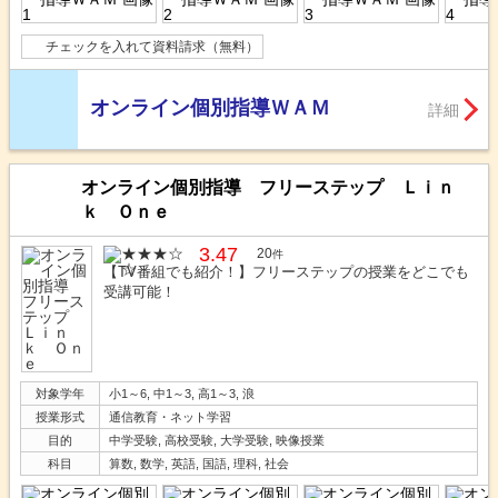
チェックを入れて資料請求（無料）
オンライン個別指導ＷＡＭ
詳細
オンライン個別指導 フリーステップ Ｌｉｎ
ｋ Ｏｎｅ
3.47
20
件
【TV番組でも紹介！】フリーステップの授業をどこでも
受講可能！
対象学年
小1～6, 中1～3, 高1～3, 浪
授業形式
通信教育・ネット学習
目的
中学受験, 高校受験, 大学受験, 映像授業
科目
算数, 数学, 英語, 国語, 理科, 社会