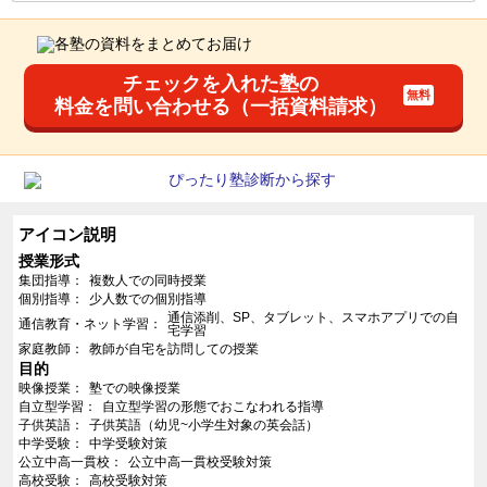
チェックを入れた塾の
料金を問い合わせる（一括資料請求）
アイコン説明
授業形式
集団指導
複数人での同時授業
個別指導
少人数での個別指導
通信添削、SP、タブレット、スマホアプリでの自
通信教育・ネット学習
宅学習
家庭教師
教師が自宅を訪問しての授業
目的
映像授業
塾での映像授業
自立型学習
自立型学習の形態でおこなわれる指導
子供英語
子供英語（幼児~小学生対象の英会話）
中学受験
中学受験対策
公立中高一貫校
公立中高一貫校受験対策
高校受験
高校受験対策