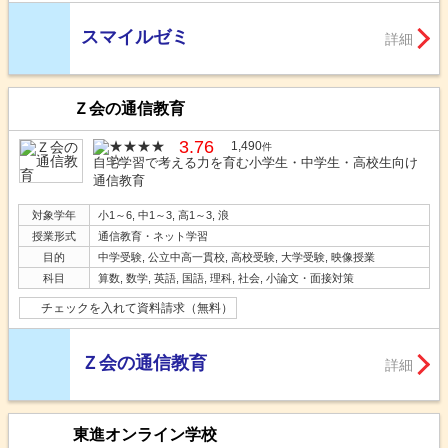
スマイルゼミ
詳細
Ｚ会の通信教育
3.76
1,490
件
自宅学習で考える力を育む小学生・中学生・高校生向け
通信教育
対象学年
小1～6, 中1～3, 高1～3, 浪
授業形式
通信教育・ネット学習
目的
中学受験, 公立中高一貫校, 高校受験, 大学受験, 映像授業
科目
算数, 数学, 英語, 国語, 理科, 社会, 小論文・面接対策
チェックを入れて資料請求（無料）
Ｚ会の通信教育
詳細
東進オンライン学校