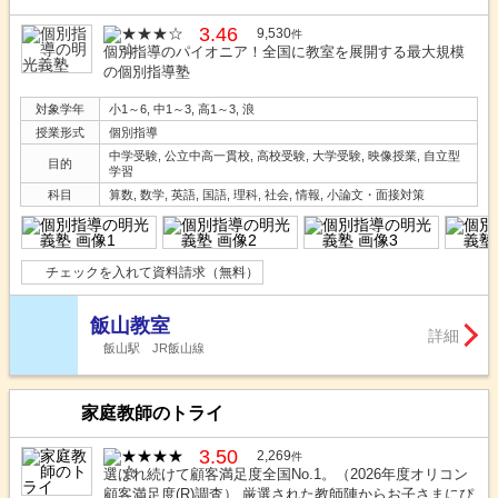
3.46
9,530
件
個別指導のパイオニア！全国に教室を展開する最大規模
の個別指導塾
対象学年
小1～6, 中1～3, 高1～3, 浪
授業形式
個別指導
中学受験, 公立中高一貫校, 高校受験, 大学受験, 映像授業, 自立型
目的
学習
科目
算数, 数学, 英語, 国語, 理科, 社会, 情報, 小論文・面接対策
チェックを入れて資料請求（無料）
飯山教室
詳細
飯山駅 JR飯山線
家庭教師のトライ
3.50
2,269
件
選ばれ続けて顧客満足度全国No.1。（2026年度オリコン
顧客満足度(R)調査） 厳選された教師陣からお子さまにぴ