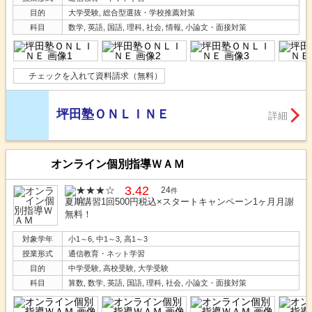
目的
大学受験, 総合型選抜・学校推薦対策
科目
数学, 英語, 国語, 理科, 社会, 情報, 小論文・面接対策
チェックを入れて資料請求（無料）
坪田塾ＯＮＬＩＮＥ
詳細
オンライン個別指導ＷＡＭ
3.42
24
件
夏期講習1回500円税込×スタートキャンペーン1ヶ月月謝
無料！
対象学年
小1～6, 中1～3, 高1～3
授業形式
通信教育・ネット学習
目的
中学受験, 高校受験, 大学受験
科目
算数, 数学, 英語, 国語, 理科, 社会, 小論文・面接対策