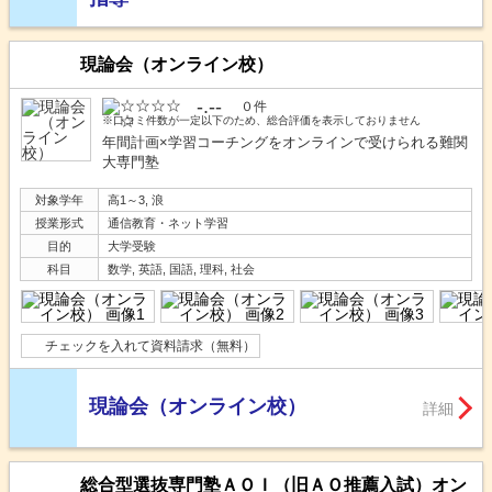
現論会（オンライン校）
-.--
０件
※口コミ件数が一定以下のため、総合評価を表示しておりません
年間計画×学習コーチングをオンラインで受けられる難関
大専門塾
対象学年
高1～3, 浪
授業形式
通信教育・ネット学習
目的
大学受験
科目
数学, 英語, 国語, 理科, 社会
チェックを入れて資料請求（無料）
現論会（オンライン校）
詳細
総合型選抜専門塾ＡＯＩ（旧ＡＯ推薦入試）オン