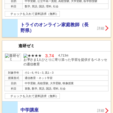
目的
中学受験, 公立中高一貫校, 高校受験, 大学受験, 医学部受験
科目
数学, 英語, 国語, 理科, 社会
チェックを入れて資料請求（無料）
トライのオンライン家庭教師（長
詳細
野県）
進研ゼミ
3.74
4,713
件
お子さま1人ひとりに寄り添った学習を提供するベネッセ
の通信教育
対象学年
小1～6, 中1～3, 高1～3
授業形式
通信教育・ネット学習
目的
中学受験, 高校受験, 大学受験, 映像授業
科目
算数, 数学, 英語, 国語, 理科, 社会
チェックを入れて資料請求（無料）
中学講座
詳細