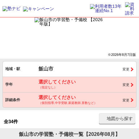
※2026年8月7日版
飯山市
地域・駅
変更
選択してください
学年
変更
（指定なし）
選択してください
詳細条件
変更
（個別指導,中学受験,家庭教師,算数など）
地図から探す
全34件
飯山市の学習塾・予備校一覧【2026年08月】