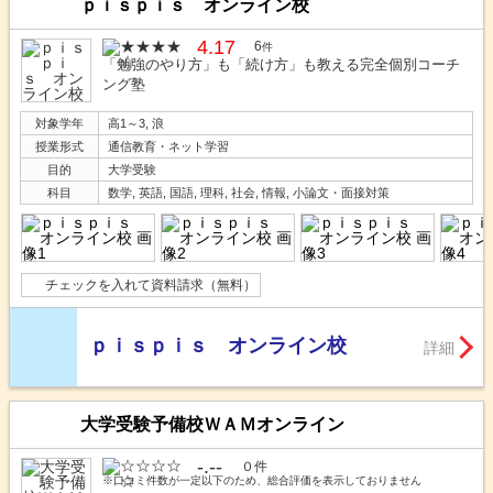
ｐｉｓｐｉｓ オンライン校
4.17
6
件
「勉強のやり方」も「続け方」も教える完全個別コーチ
ング塾
対象学年
高1～3, 浪
授業形式
通信教育・ネット学習
目的
大学受験
科目
数学, 英語, 国語, 理科, 社会, 情報, 小論文・面接対策
チェックを入れて資料請求（無料）
ｐｉｓｐｉｓ オンライン校
詳細
大学受験予備校ＷＡＭオンライン
-.--
０件
※口コミ件数が一定以下のため、総合評価を表示しておりません