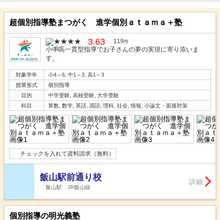
超個別指導塾まつがく 進学個別ａｔａｍａ＋塾
3.63
119
件
小中高一貫型指導でお子さんの夢の実現に寄り添いま
す。
対象学年
小4～6, 中1～3, 高1～3
授業形式
個別指導
目的
中学受験, 高校受験, 大学受験
科目
算数, 数学, 英語, 国語, 理科, 社会, 情報, 小論文・面接対策
チェックを入れて資料請求（無料）
飯山駅前通り校
詳細
飯山駅 JR飯山線
個別指導の明光義塾