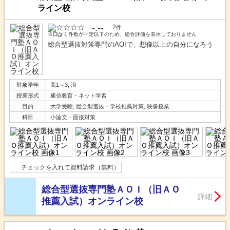
ライン校
-.--
2
件
※口コミ件数が一定以下のため、総合評価を表示しておりません
総合型選抜対策専門のAOIで、想像以上の自分になろう
対象学年
高1～3, 浪
授業形式
通信教育・ネット学習
目的
大学受験, 総合型選抜・学校推薦対策, 映像授業
科目
小論文・面接対策
チェックを入れて資料請求（無料）
総合型選抜専門塾ＡＯＩ（旧ＡＯ
詳細
推薦入試）オンライン校