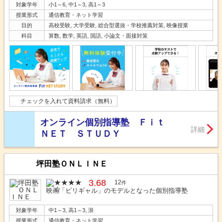
対象学年
小1～6, 中1～3, 高1～3
授業形式
通信教育・ネット学習
目的
高校受験, 大学受験, 総合型選抜・学校推薦対策, 映像授業
科目
算数, 数学, 英語, 国語, 小論文・面接対策
チェックを入れて資料請求（無料）
オンライン個別指導塾 Ｆｉｔ
詳細
ＮＥＴ ＳＴＵＤＹ
坪田塾ＯＮＬＩＮＥ
3.68
12
件
映画「ビリギャル」のモデルとなった個別指導塾
対象学年
中1～3, 高1～3, 浪
授業形式
通信教育・ネット学習