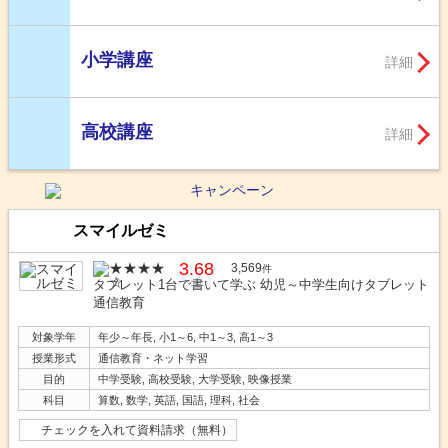
小学講座
詳細
高校講座
詳細
スマイルゼミ
3.68
3,569
件
タブレット1台で書いて学ぶ 幼児～中学生向けタブレット
通信教育
対象学年
年少～年長, 小1～6, 中1～3, 高1～3
授業形式
通信教育・ネット学習
目的
中学受験, 高校受験, 大学受験, 映像授業
科目
算数, 数学, 英語, 国語, 理科, 社会
チェックを入れて資料請求（無料）