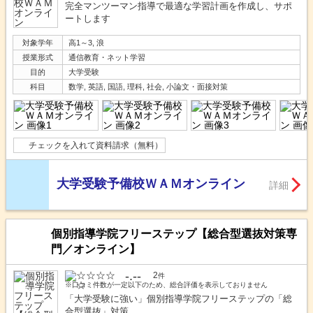
完全マンツーマン指導で最適な学習計画を作成し、サポ
ートします
対象学年
高1～3, 浪
授業形式
通信教育・ネット学習
目的
大学受験
科目
数学, 英語, 国語, 理科, 社会, 小論文・面接対策
チェックを入れて資料請求（無料）
大学受験予備校ＷＡＭオンライン
詳細
個別指導学院フリーステップ【総合型選抜対策専
門／オンライン】
-.--
2
件
※口コミ件数が一定以下のため、総合評価を表示しておりません
「大学受験に強い」個別指導学院フリーステップの「総
合型選抜」対策