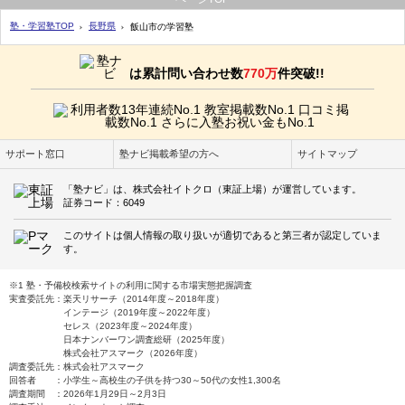
塾・学習塾TOP
長野県
飯山市の学習塾
は累計問い合わせ数
770万
件突破!!
サポート窓口
塾ナビ掲載希望の方へ
サイトマップ
「塾ナビ」は、株式会社イトクロ（東証上場）が運営しています。
証券コード：6049
このサイトは個人情報の取り扱いが適切であると第三者が認定していま
す。
※1 塾・予備校検索サイトの利用に関する市場実態把握調査
実査委託先：楽天リサーチ（2014年度～2018年度）
インテージ（2019年度～2022年度）
セレス（2023年度～2024年度）
日本ナンバーワン調査総研（2025年度）
株式会社アスマーク（2026年度）
調査委託先：株式会社アスマーク
回答者 ：小学生～高校生の子供を持つ30～50代の女性1,300名
調査期間 ：2026年1月29日～2月3日