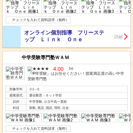
チェックを入れて資料請求（無料）
オンライン個別指導 フリーステ
詳細
ップ Ｌｉｎｋ Ｏｎｅ
中学受験専門塾ＷＡＭ
4.00
3
件
『中学受験』はお任せください！授業満足度の高い中学
受験専門塾
対象学年
小1～6
授業形式
通信教育・ネット学習
目的
中学受験, 公立中高一貫校
科目
算数, 英語, 国語, 理科, 社会
チェックを入れて資料請求（無料）