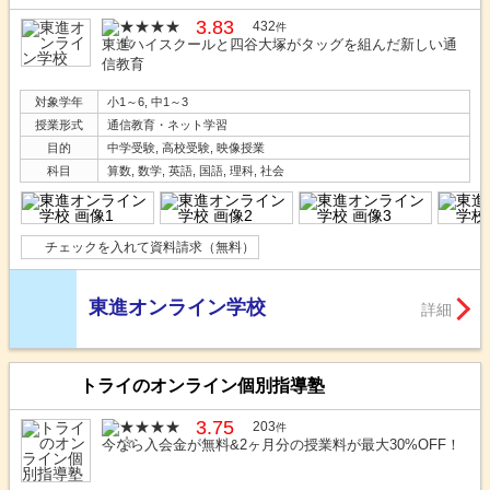
3.83
432
件
東進ハイスクールと四谷大塚がタッグを組んだ新しい通
信教育
対象学年
小1～6, 中1～3
授業形式
通信教育・ネット学習
目的
中学受験, 高校受験, 映像授業
科目
算数, 数学, 英語, 国語, 理科, 社会
チェックを入れて資料請求（無料）
東進オンライン学校
詳細
トライのオンライン個別指導塾
3.75
203
件
今なら入会金が無料&2ヶ月分の授業料が最大30%OFF！