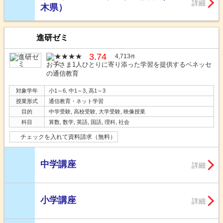
詳細
木県）
進研ゼミ
3.74
4,713
件
お子さま1人ひとりに寄り添った学習を提供するベネッセ
の通信教育
対象学年
小1～6, 中1～3, 高1～3
授業形式
通信教育・ネット学習
目的
中学受験, 高校受験, 大学受験, 映像授業
科目
算数, 数学, 英語, 国語, 理科, 社会
チェックを入れて資料請求（無料）
中学講座
詳細
小学講座
詳細