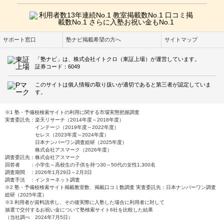
サポート窓口
塾ナビ掲載希望の方へ
サイトマップ
「塾ナビ」は、株式会社イトクロ（東証上場）が運営しています。
証券コード：6049
このサイトは個人情報の取り扱いが適切であると第三者が認定していま
す。
※1 塾・予備校検索サイトの利用に関する市場実態把握調査
実査委託先：楽天リサーチ（2014年度～2018年度）
インテージ（2019年度～2022年度）
セレス（2023年度～2024年度）
日本ナンバーワン調査総研（2025年度）
株式会社アスマーク（2026年度）
調査委託先：株式会社アスマーク
回答者 ：小学生～高校生の子供を持つ30～50代の女性1,300名
調査期間 ：2026年1月29日～2月3日
調査手法 ：インターネット調査
※2 塾・予備校検索サイト掲載教室数、掲載口コミ数調査 実査委託先：日本ナンバーワン調査
総研（2025年度）
※3 利用者が資料請求し、その後実際に入塾した場合に利用者に対して
抽選で交付するお祝い金について塾検索サイト6社を比較した結果
（当社調べ 2024年7月5日）