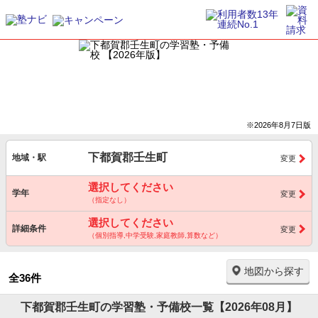
※2026年8月7日版
下都賀郡壬生町
地域・駅
変更
選択してください
学年
変更
（指定なし）
選択してください
詳細条件
変更
（個別指導,中学受験,家庭教師,算数など）
地図から探す
全36件
下都賀郡壬生町の学習塾・予備校一覧【2026年08月】