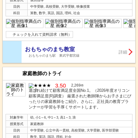
授業形式
個別指導
目的
中学受験, 高校受験, 大学受験, 映像授業
科目
算数, 数学, 英語, 国語, 理科, 社会
チェックを入れて資料請求（無料）
おもちゃのまち教室
詳細
おもちゃのまち駅 東武宇都宮線
家庭教師のトライ
3.50
2,269
件
選ばれ続けて顧客満足度全国No.1。（2026年度オリコン
顧客満足度(R)調査） 厳選された教師陣からお子さまにぴ
ったりの家庭教師をご紹介。さらに、正社員の教育プラ
ンナーが学習を手厚くサポートします。
対象学年
幼, 小1～6, 中1～3, 高1～3, 浪
授業形式
家庭教師
目的
中学受験, 公立中高一貫校, 高校受験, 大学受験, 医学部受験
科目
数学, 英語, 国語, 理科, 社会