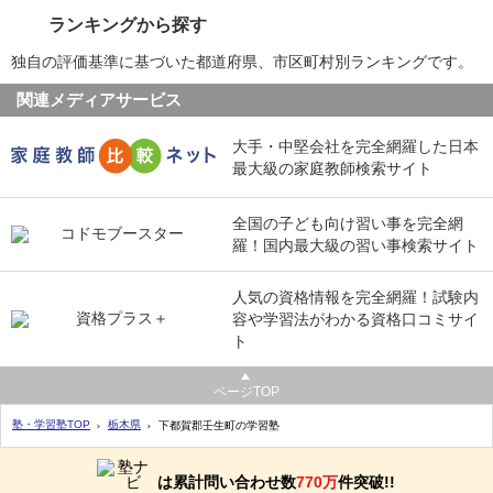
ランキングから探す
独自の評価基準に基づいた都道府県、市区町村別ランキングです。
関連メディアサービス
大手・中堅会社を完全網羅した日本
最大級の家庭教師検索サイト
全国の子ども向け習い事を完全網
羅！国内最大級の習い事検索サイト
人気の資格情報を完全網羅！試験内
容や学習法がわかる資格口コミサイ
ト
ページTOP
塾・学習塾TOP
栃木県
下都賀郡壬生町の学習塾
は累計問い合わせ数
770万
件突破!!