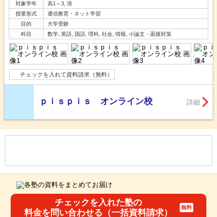
対象学年
高1～3, 浪
授業形式
通信教育・ネット学習
目的
大学受験
科目
数学, 英語, 国語, 理科, 社会, 情報, 小論文・面接対策
チェックを入れて資料請求（無料）
ｐｉｓｐｉｓ オンライン校
詳細
もっと見る
後の
--
～
--
件を表示／全
36
件
チェックを入れた塾の
料金を問い合わせる（一括資料請求）