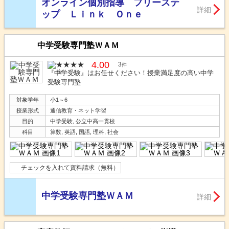
オンライン個別指導 フリーステ
詳細
ップ Ｌｉｎｋ Ｏｎｅ
中学受験専門塾ＷＡＭ
4.00
3
件
『中学受験』はお任せください！授業満足度の高い中学
受験専門塾
対象学年
小1～6
授業形式
通信教育・ネット学習
目的
中学受験, 公立中高一貫校
科目
算数, 英語, 国語, 理科, 社会
チェックを入れて資料請求（無料）
中学受験専門塾ＷＡＭ
詳細