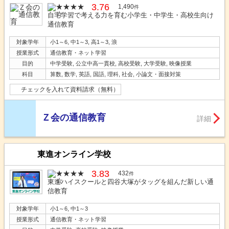
3.76
1,490
件
自宅学習で考える力を育む小学生・中学生・高校生向け
通信教育
対象学年
小1～6, 中1～3, 高1～3, 浪
授業形式
通信教育・ネット学習
目的
中学受験, 公立中高一貫校, 高校受験, 大学受験, 映像授業
科目
算数, 数学, 英語, 国語, 理科, 社会, 小論文・面接対策
チェックを入れて資料請求（無料）
Ｚ会の通信教育
詳細
東進オンライン学校
3.83
432
件
東進ハイスクールと四谷大塚がタッグを組んだ新しい通
信教育
対象学年
小1～6, 中1～3
授業形式
通信教育・ネット学習