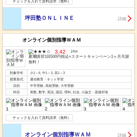
チェックを入れて資料請求（無料）
坪田塾ＯＮＬＩＮＥ
詳細
オンライン個別指導ＷＡＭ
3.42
24
件
夏期講習1回500円税込×スタートキャンペーン1ヶ月月謝
無料！
対象学年
小1～6, 中1～3, 高1～3
授業形式
通信教育・ネット学習
目的
中学受験, 高校受験, 大学受験
科目
算数, 数学, 英語, 国語, 理科, 社会, 小論文・面接対策
チェックを入れて資料請求（無料）
オンライン個別指導ＷＡＭ
詳細