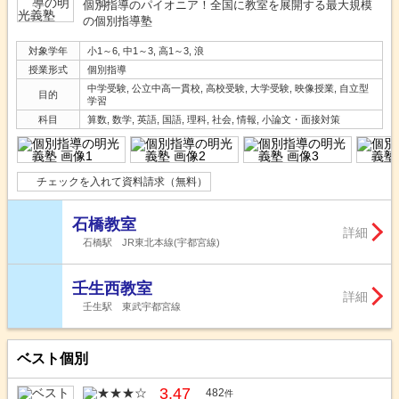
個別指導のパイオニア！全国に教室を展開する最大規模
の個別指導塾
対象学年
小1～6, 中1～3, 高1～3, 浪
授業形式
個別指導
中学受験, 公立中高一貫校, 高校受験, 大学受験, 映像授業, 自立型
目的
学習
科目
算数, 数学, 英語, 国語, 理科, 社会, 情報, 小論文・面接対策
チェックを入れて資料請求（無料）
石橋教室
詳細
石橋駅 JR東北本線(宇都宮線)
壬生西教室
詳細
壬生駅 東武宇都宮線
ベスト個別
3.47
482
件