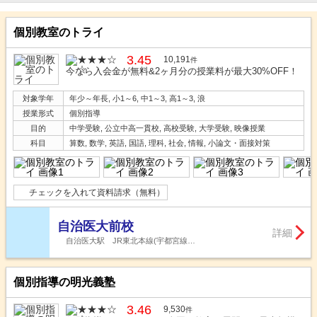
個別教室のトライ
3.45
10,191
件
今なら入会金が無料&2ヶ月分の授業料が最大30%OFF！
対象学年
年少～年長, 小1～6, 中1～3, 高1～3, 浪
授業形式
個別指導
目的
中学受験, 公立中高一貫校, 高校受験, 大学受験, 映像授業
科目
算数, 数学, 英語, 国語, 理科, 社会, 情報, 小論文・面接対策
チェックを入れて資料請求（無料）
自治医大前校
詳細
自治医大駅 JR東北本線(宇都宮線…
個別指導の明光義塾
3.46
9,530
件