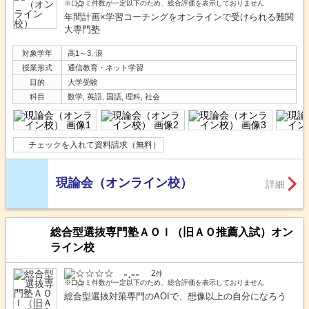
※口コミ件数が一定以下のため、総合評価を表示しておりません
年間計画×学習コーチングをオンラインで受けられる難関
大専門塾
対象学年
高1～3, 浪
授業形式
通信教育・ネット学習
目的
大学受験
科目
数学, 英語, 国語, 理科, 社会
チェックを入れて資料請求（無料）
現論会（オンライン校）
詳細
総合型選抜専門塾ＡＯＩ（旧ＡＯ推薦入試）オン
ライン校
-.--
2
件
※口コミ件数が一定以下のため、総合評価を表示しておりません
総合型選抜対策専門のAOIで、想像以上の自分になろう