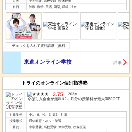
目的
中学受験, 高校受験, 映像授業
科目
算数, 数学, 英語, 国語, 理科, 社会
チェックを入れて資料請求（無料）
東進オンライン学校
詳細
トライのオンライン個別指導塾
3.75
203
件
今なら入会金が無料&2ヶ月分の授業料が最大30%OFF！
対象学年
小1～6, 中1～3, 高1～3, 浪
授業形式
通信教育・ネット学習
目的
中学受験, 高校受験, 大学受験, 映像授業