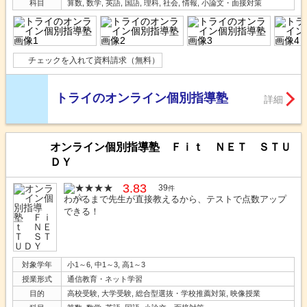
科目
算数, 数学, 英語, 国語, 理科, 社会, 情報, 小論文・面接対策
チェックを入れて資料請求（無料）
トライのオンライン個別指導塾
詳細
オンライン個別指導塾 Ｆｉｔ ＮＥＴ ＳＴＵ
ＤＹ
3.83
39
件
わかるまで先生が直接教えるから、テストで点数アップ
できる！
対象学年
小1～6, 中1～3, 高1～3
授業形式
通信教育・ネット学習
目的
高校受験, 大学受験, 総合型選抜・学校推薦対策, 映像授業