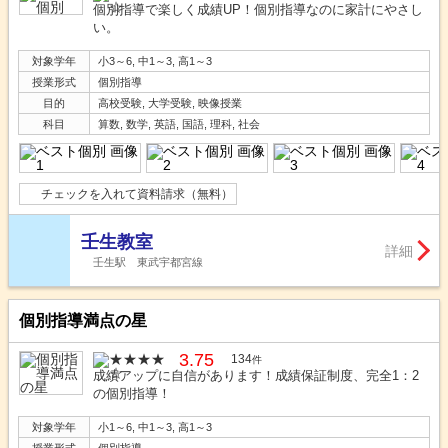
個別指導で楽しく成績UP！個別指導なのに家計にやさし
い。
対象学年
小3～6, 中1～3, 高1～3
授業形式
個別指導
目的
高校受験, 大学受験, 映像授業
科目
算数, 数学, 英語, 国語, 理科, 社会
チェックを入れて資料請求（無料）
壬生教室
詳細
壬生駅 東武宇都宮線
個別指導満点の星
3.75
134
件
成績アップに自信があります！成績保証制度、完全1：2
の個別指導！
対象学年
小1～6, 中1～3, 高1～3