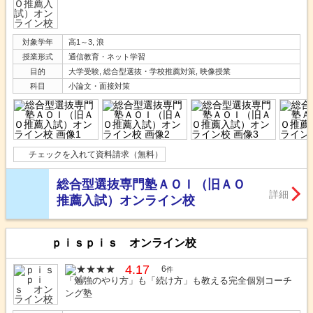
対象学年
高1～3, 浪
授業形式
通信教育・ネット学習
目的
大学受験, 総合型選抜・学校推薦対策, 映像授業
科目
小論文・面接対策
チェックを入れて資料請求（無料）
総合型選抜専門塾ＡＯＩ（旧ＡＯ
詳細
推薦入試）オンライン校
ｐｉｓｐｉｓ オンライン校
4.17
6
件
「勉強のやり方」も「続け方」も教える完全個別コーチ
ング塾