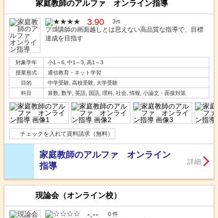
家庭教師のアルファ オンライン指導
3.90
3
件
プロ講師の画面越しとは思えない高品質な指導で、目標
達成を目指す
対象学年
小1～6, 中1～3, 高1～3
授業形式
通信教育・ネット学習
目的
中学受験, 高校受験, 大学受験
科目
算数, 数学, 英語, 国語, 理科, 社会, 情報, 小論文・面接対策
チェックを入れて資料請求（無料）
家庭教師のアルファ オンライン
詳細
指導
現論会（オンライン校）
-.--
０件