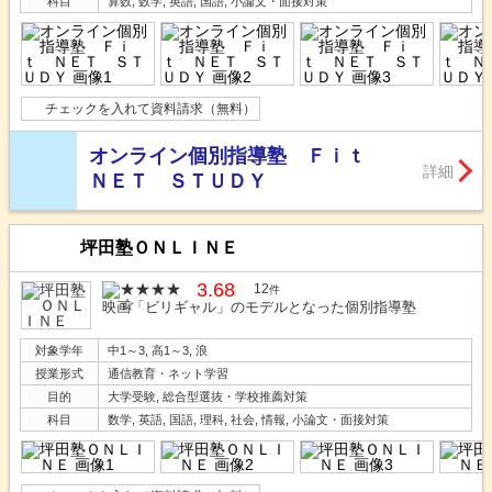
科目
算数, 数学, 英語, 国語, 小論文・面接対策
チェックを入れて資料請求（無料）
オンライン個別指導塾 Ｆｉｔ
詳細
ＮＥＴ ＳＴＵＤＹ
坪田塾ＯＮＬＩＮＥ
3.68
12
件
映画「ビリギャル」のモデルとなった個別指導塾
対象学年
中1～3, 高1～3, 浪
授業形式
通信教育・ネット学習
目的
大学受験, 総合型選抜・学校推薦対策
科目
数学, 英語, 国語, 理科, 社会, 情報, 小論文・面接対策