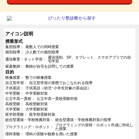
アイコン説明
授業形式
集団指導
複数人での同時授業
個別指導
少人数での個別指導
通信添削、SP、タブレット、スマホアプリでの自
通信教育・ネット学習
宅学習
家庭教師
教師が自宅を訪問しての授業
目的
映像授業
塾での映像授業
自立型学習
自立型学習の形態でおこなわれる指導
子供英語
子供英語（幼児~小学生対象の英会話）
中学受験
中学受験対策
公立中高一貫校
公立中高一貫校受験対策
高校受験
高校受験対策
大学受験
大学受験対策
医学部受験
医学部受験対策
総合型選抜・学校推薦対策
総合型選抜・学校推薦対策の指導
プログラミングの習得・ロボット作成に特化し
プログラミング・ロボット
た授業
理科実験
理科の実験や観察を用いた授業