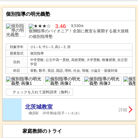
個別指導の明光義塾
3.46
9,530
件
個別指導のパイオニア！全国に教室を展開する最大規模
の個別指導塾
対象学年
小1～6, 中1～3, 高1～3, 浪
授業形式
個別指導
中学受験, 公立中高一貫校, 高校受験, 大学受験, 映像授業, 自立型
目的
学習
科目
算数, 数学, 英語, 国語, 理科, 社会, 情報, 小論文・面接対策
チェックを入れて資料請求（無料）
北茨城教室
詳細
磯原駅 JR常磐線(取手～いわき)
家庭教師のトライ