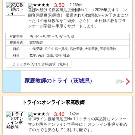
3.50
2,269
件
選ばれ続けて顧客満足度全国No.1。（2026年度オリコン
顧客満足度(R)調査） 厳選された教師陣からお子さまにぴ
ったりの家庭教師をご紹介。さらに、正社員の教育プラ
ンナーが学習を手厚くサポートします。
対象学年
幼, 小1～6, 中1～3, 高1～3, 浪
授業形式
家庭教師
目的
中学受験, 公立中高一貫校, 高校受験, 大学受験, 医学部受験
科目
数学, 英語, 国語, 理科, 社会
チェックを入れて資料請求（無料）
家庭教師のトライ（茨城県）
詳細
トライのオンライン家庭教師
3.46
142
件
オンライン授業満足度No.1！トライの高品質なマンツー
マン指導をオンラインで手軽に！ オンライン指導が初め
ての方でも安心してご利用可能です。