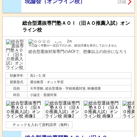
現論会（オンライン校）
詳細
総合型選抜専門塾ＡＯＩ（旧ＡＯ推薦入試）オン
ライン校
-.--
2
件
※口コミ件数が一定以下のため、総合評価を表示しておりません
総合型選抜対策専門のAOIで、想像以上の自分になろう
対象学年
高1～3, 浪
授業形式
通信教育・ネット学習
目的
大学受験, 総合型選抜・学校推薦対策, 映像授業
科目
小論文・面接対策
チェックを入れて資料請求（無料）