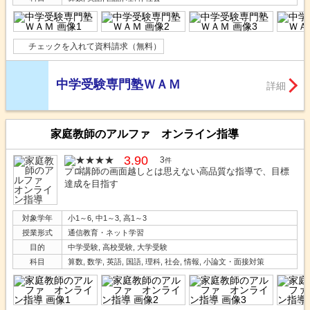
チェックを入れて資料請求（無料）
中学受験専門塾ＷＡＭ
詳細
家庭教師のアルファ オンライン指導
3.90
3
件
プロ講師の画面越しとは思えない高品質な指導で、目標
達成を目指す
対象学年
小1～6, 中1～3, 高1～3
授業形式
通信教育・ネット学習
目的
中学受験, 高校受験, 大学受験
科目
算数, 数学, 英語, 国語, 理科, 社会, 情報, 小論文・面接対策