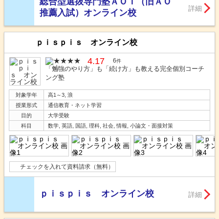
総合型選抜専門塾ＡＯＩ（旧ＡＯ
詳細
推薦入試）オンライン校
ｐｉｓｐｉｓ オンライン校
4.17
6
件
「勉強のやり方」も「続け方」も教える完全個別コーチ
ング塾
対象学年
高1～3, 浪
授業形式
通信教育・ネット学習
目的
大学受験
科目
数学, 英語, 国語, 理科, 社会, 情報, 小論文・面接対策
チェックを入れて資料請求（無料）
ｐｉｓｐｉｓ オンライン校
詳細