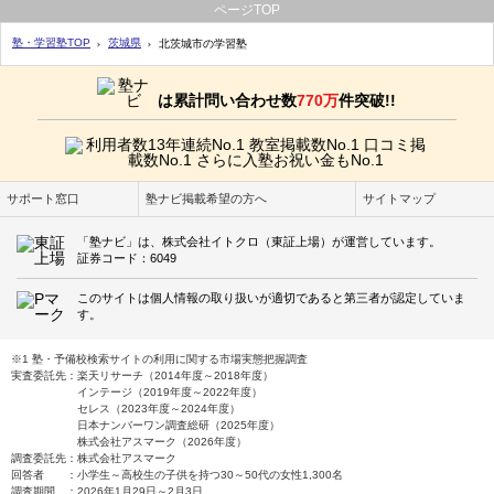
ページTOP
塾・学習塾TOP
茨城県
北茨城市の学習塾
は累計問い合わせ数
770万
件突破!!
サポート窓口
塾ナビ掲載希望の方へ
サイトマップ
「塾ナビ」は、株式会社イトクロ（東証上場）が運営しています。
証券コード：6049
このサイトは個人情報の取り扱いが適切であると第三者が認定していま
す。
※1 塾・予備校検索サイトの利用に関する市場実態把握調査
実査委託先：楽天リサーチ（2014年度～2018年度）
インテージ（2019年度～2022年度）
セレス（2023年度～2024年度）
日本ナンバーワン調査総研（2025年度）
株式会社アスマーク（2026年度）
調査委託先：株式会社アスマーク
回答者 ：小学生～高校生の子供を持つ30～50代の女性1,300名
調査期間 ：2026年1月29日～2月3日