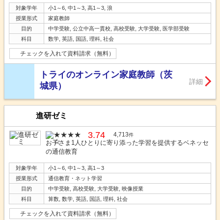
対象学年
小1～6, 中1～3, 高1～3, 浪
授業形式
家庭教師
目的
中学受験, 公立中高一貫校, 高校受験, 大学受験, 医学部受験
科目
数学, 英語, 国語, 理科, 社会
チェックを入れて資料請求（無料）
トライのオンライン家庭教師（茨
詳細
城県）
進研ゼミ
3.74
4,713
件
お子さま1人ひとりに寄り添った学習を提供するベネッセ
の通信教育
対象学年
小1～6, 中1～3, 高1～3
授業形式
通信教育・ネット学習
目的
中学受験, 高校受験, 大学受験, 映像授業
科目
算数, 数学, 英語, 国語, 理科, 社会
チェックを入れて資料請求（無料）