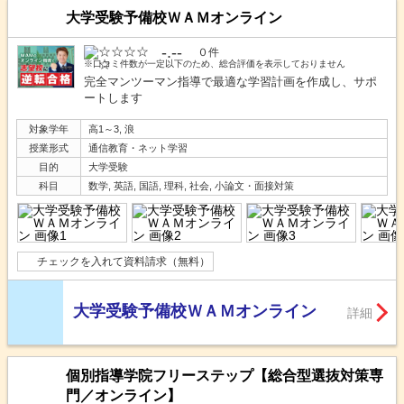
大学受験予備校ＷＡＭオンライン
-.--
０件
※口コミ件数が一定以下のため、総合評価を表示しておりません
完全マンツーマン指導で最適な学習計画を作成し、サポ
ートします
対象学年
高1～3, 浪
授業形式
通信教育・ネット学習
目的
大学受験
科目
数学, 英語, 国語, 理科, 社会, 小論文・面接対策
チェックを入れて資料請求（無料）
大学受験予備校ＷＡＭオンライン
詳細
個別指導学院フリーステップ【総合型選抜対策専
門／オンライン】