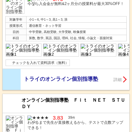
今なら入会金が無料&2ヶ月分の授業料が最大30%OFF！
対象学年
小1～6, 中1～3, 高1～3, 浪
授業形式
通信教育・ネット学習
目的
中学受験, 高校受験, 大学受験, 映像授業
科目
算数, 数学, 英語, 国語, 理科, 社会, 情報, 小論文・面接対策
チェックを入れて資料請求（無料）
トライのオンライン個別指導塾
詳細
オンライン個別指導塾 Ｆｉｔ ＮＥＴ ＳＴＵ
ＤＹ
3.83
39
件
わかるまで先生が直接教えるから、テストで点数アップ
できる！