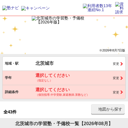
※2026年8月7日版
北茨城市
地域・駅
変更
選択してください
学年
変更
（指定なし）
選択してください
詳細条件
変更
（個別指導,中学受験,家庭教師,算数など）
地図から探す
全43件
北茨城市の学習塾・予備校一覧【2026年08月】