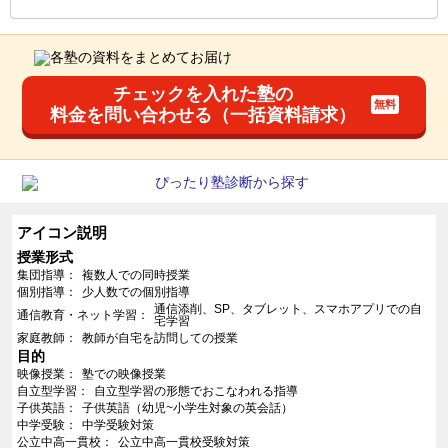
チェックを入れた塾の
料金を問い合わせる（一括資料請求）
アイコン説明
授業形式
集団指導
複数人での同時授業
個別指導
少人数での個別指導
通信添削、SP、タブレット、スマホアプリでの自
通信教育・ネット学習
宅学習
家庭教師
教師が自宅を訪問しての授業
目的
映像授業
塾での映像授業
自立型学習
自立型学習の形態でおこなわれる指導
子供英語
子供英語（幼児~小学生対象の英会話）
中学受験
中学受験対策
公立中高一貫校
公立中高一貫校受験対策