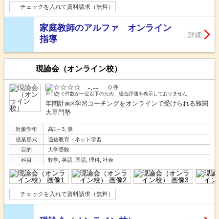
チェックを入れて資料請求（無料）
家庭教師のアルファ オンライン
詳細
指導
現論会（オンライン校）
-.--
０件
※口コミ件数が一定以下のため、総合評価を表示しておりません
年間計画×学習コーチングをオンラインで受けられる難関
大専門塾
対象学年
高1～3, 浪
授業形式
通信教育・ネット学習
目的
大学受験
科目
数学, 英語, 国語, 理科, 社会
チェックを入れて資料請求（無料）