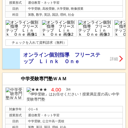
授業形式
通信教育・ネット学習
目的
中学受験, 高校受験, 大学受験, 映像授業
科目
算数, 数学, 英語, 国語, 理科, 社会
チェックを入れて資料請求（無料）
オンライン個別指導 フリーステ
詳細
ップ Ｌｉｎｋ Ｏｎｅ
中学受験専門塾ＷＡＭ
4.00
3
件
『中学受験』はお任せください！授業満足度の高い中学
受験専門塾
対象学年
小1～6
授業形式
通信教育・ネット学習
目的
中学受験, 公立中高一貫校
科目
算数, 英語, 国語, 理科, 社会