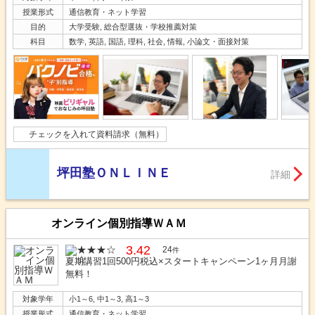
授業形式
通信教育・ネット学習
目的
大学受験, 総合型選抜・学校推薦対策
科目
数学, 英語, 国語, 理科, 社会, 情報, 小論文・面接対策
チェックを入れて資料請求（無料）
坪田塾ＯＮＬＩＮＥ
詳細
オンライン個別指導ＷＡＭ
3.42
24
件
夏期講習1回500円税込×スタートキャンペーン1ヶ月月謝
無料！
対象学年
小1～6, 中1～3, 高1～3
授業形式
通信教育・ネット学習