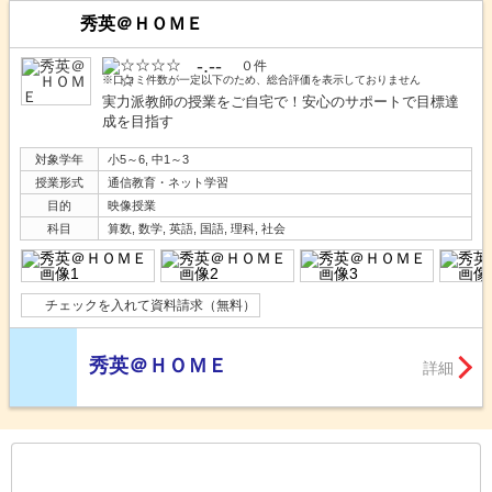
秀英＠ＨＯＭＥ
-.--
０件
※口コミ件数が一定以下のため、総合評価を表示しておりません
実力派教師の授業をご自宅で！安心のサポートで目標達
成を目指す
対象学年
小5～6, 中1～3
授業形式
通信教育・ネット学習
目的
映像授業
科目
算数, 数学, 英語, 国語, 理科, 社会
チェックを入れて資料請求（無料）
秀英＠ＨＯＭＥ
詳細
もっと見る
後の
--
～
--
件を表示／全
43
件