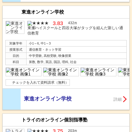
東進オンライン学校
3.83
432
件
東進ハイスクールと四谷大塚がタッグを組んだ新しい通
信教育
対象学年
小1～6, 中1～3
授業形式
通信教育・ネット学習
目的
中学受験, 高校受験, 映像授業
科目
算数, 数学, 英語, 国語, 理科, 社会
チェックを入れて資料請求（無料）
東進オンライン学校
詳細
トライのオンライン個別指導塾
3.75
203
件