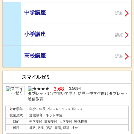
中学講座
詳細
小学講座
詳細
高校講座
詳細
スマイルゼミ
3.68
3,569
件
タブレット1台で書いて学ぶ 幼児～中学生向けタブレット
通信教育
対象学年
年少～年長, 小1～6, 中1～3, 高1～3
授業形式
通信教育・ネット学習
目的
中学受験, 高校受験, 大学受験, 映像授業
科目
算数, 数学, 英語, 国語, 理科, 社会