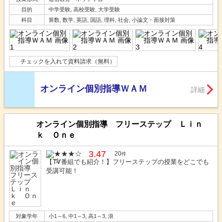
目的
中学受験, 高校受験, 大学受験
科目
算数, 数学, 英語, 国語, 理科, 社会, 小論文・面接対策
チェックを入れて資料請求（無料）
オンライン個別指導ＷＡＭ
詳細
オンライン個別指導 フリーステップ Ｌｉｎ
ｋ Ｏｎｅ
3.47
20
件
【TV番組でも紹介！】フリーステップの授業をどこでも
受講可能！
対象学年
小1～6, 中1～3, 高1～3, 浪