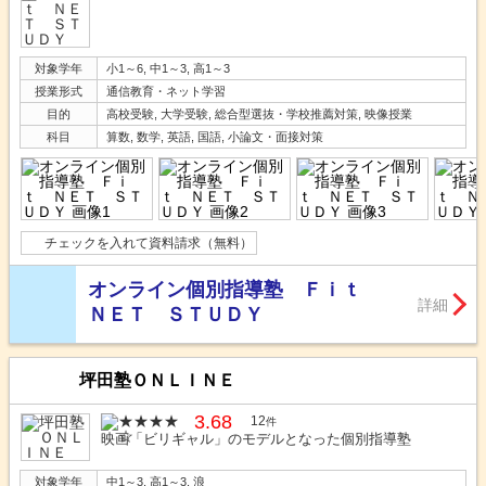
対象学年
小1～6, 中1～3, 高1～3
授業形式
通信教育・ネット学習
目的
高校受験, 大学受験, 総合型選抜・学校推薦対策, 映像授業
科目
算数, 数学, 英語, 国語, 小論文・面接対策
チェックを入れて資料請求（無料）
オンライン個別指導塾 Ｆｉｔ
詳細
ＮＥＴ ＳＴＵＤＹ
坪田塾ＯＮＬＩＮＥ
3.68
12
件
映画「ビリギャル」のモデルとなった個別指導塾
対象学年
中1～3, 高1～3, 浪