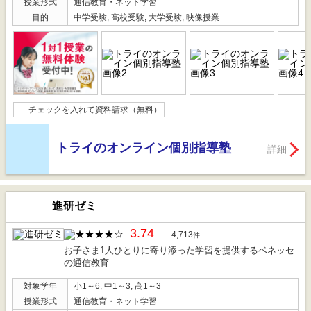
授業形式
通信教育・ネット学習
目的
中学受験, 高校受験, 大学受験, 映像授業
チェックを入れて資料請求（無料）
トライのオンライン個別指導塾
詳細
進研ゼミ
3.74
4,713
件
お子さま1人ひとりに寄り添った学習を提供するベネッセ
の通信教育
対象学年
小1～6, 中1～3, 高1～3
授業形式
通信教育・ネット学習