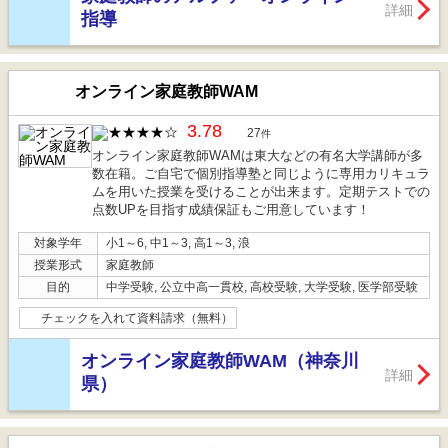
詳細
指導
オンライン家庭教師WAM
3.78
27
件
オンライン家庭教師WAMは東大などの有名大学講師が多
数在籍。ご自宅で個別指導塾と同じように専用カリキュラ
ムを用いた授業を受けることが出来ます。定期テストでの
点数UPを目指す成績保証もご用意しています！
対象学年
小1～6, 中1～3, 高1～3, 浪
授業形式
家庭教師
目的
中学受験, 公立中高一貫校, 高校受験, 大学受験, 医学部受験
チェックを入れて資料請求（無料）
オンライン家庭教師WAM（神奈川
詳細
県）