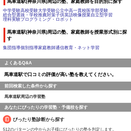
馬車道駅(神奈川県)周辺の塾、家庭教師を目的別に探す
中学受験
高校受験
大学受験
公立中高一貫校
医学部受験
総合型選抜・学校推薦対策
子供英語
映像授業
自立型学習
理科実験
プログラミング・ロボット
馬車道駅(神奈川県)周辺の塾、家庭教師を授業形式別に探
す
集団指導
個別指導
家庭教師
通信教育・ネット学習
よくあるQ&A
馬車道駅で口コミの評価が高い塾を教えてください。
前回検索した条件から探す
馬車道駅周辺の学習塾
あなたにぴったりの学習塾・予備校を探す
ぴったり塾診断から探す
512のパターンの中からお子様にぴったりの塾を判定します。