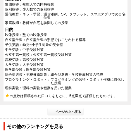
集団指導
複数人での同時授業
個別指導
少人数での個別指導
通信教育・ネット学習
通信添削、SP、タブレット、スマホアプリでの自宅
学習
家庭教師
教師が自宅を訪問しての授業
目的
映像授業
塾での映像授業
自立型学習
自立型学習の形態でおこなわれる指導
子供英語
幼児~小学生対象の英会話
中学受験
中学受験対策
公立中高一貫校
公立中高一貫校受験対策
高校受験
高校受験対策
大学受験
大学受験対策
医学部受験
医学部受験対策
総合型選抜・学校推薦対策
総合型選抜・学校推薦対策の指導
プログラミング・ロボット
プログラミングの習得・ロボット作成に特化し
た授業
理科実験
理科の実験や観察を用いた授業
★
の点数は投稿された口コミをもとに、5点満点で評価したものです。
ページの上へ戻る
その他のランキングを見る