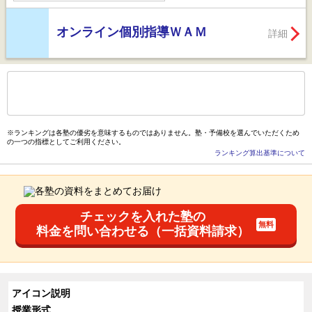
オンライン個別指導ＷＡＭ
詳細
もっと見る
後の
--
～
--
件を表示／全
34
件
※ランキングは各塾の優劣を意味するものではありません。塾・予備校を選んでいただくため
の一つの指標としてご利用ください。
ランキング算出基準について
チェックを入れた塾の
料金を問い合わせる（一括資料請求）
アイコン説明
授業形式