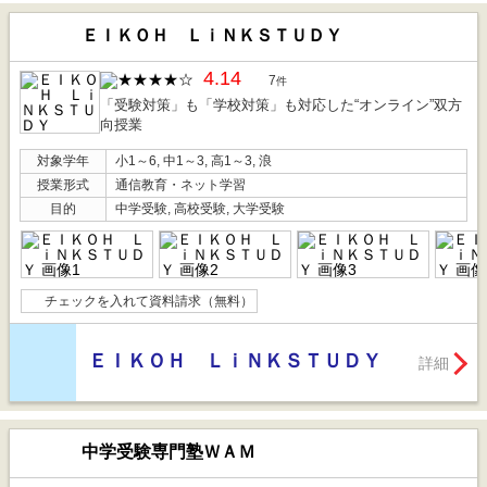
ＥＩＫＯＨ ＬｉＮＫＳＴＵＤＹ
4.14
7
件
「受験対策」も「学校対策」も対応した“オンライン”双方
向授業
対象学年
小1～6, 中1～3, 高1～3, 浪
授業形式
通信教育・ネット学習
目的
中学受験, 高校受験, 大学受験
チェックを入れて資料請求（無料）
ＥＩＫＯＨ ＬｉＮＫＳＴＵＤＹ
詳細
中学受験専門塾ＷＡＭ