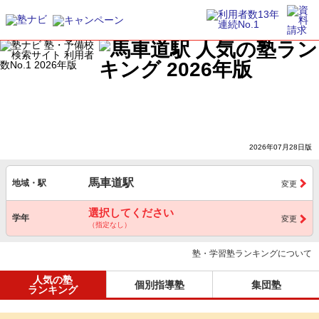
2026年07月28日版
馬車道駅
地域・駅
変更
選択してください
学年
変更
（指定なし）
塾・学習塾ランキングについて
人気の塾
個別指導塾
集団塾
ランキング