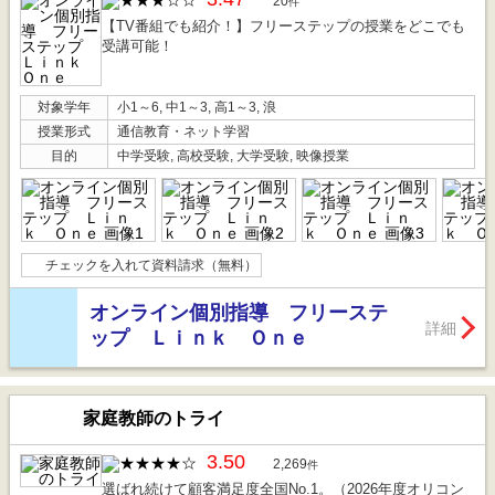
20
件
【TV番組でも紹介！】フリーステップの授業をどこでも
受講可能！
対象学年
小1～6, 中1～3, 高1～3, 浪
授業形式
通信教育・ネット学習
目的
中学受験, 高校受験, 大学受験, 映像授業
チェックを入れて資料請求（無料）
オンライン個別指導 フリーステ
詳細
ップ Ｌｉｎｋ Ｏｎｅ
家庭教師のトライ
3.50
2,269
件
選ばれ続けて顧客満足度全国No.1。（2026年度オリコン