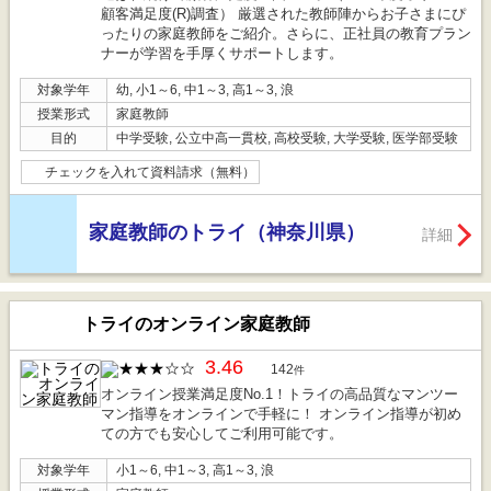
顧客満足度(R)調査） 厳選された教師陣からお子さまにぴ
ったりの家庭教師をご紹介。さらに、正社員の教育プラン
ナーが学習を手厚くサポートします。
対象学年
幼, 小1～6, 中1～3, 高1～3, 浪
授業形式
家庭教師
目的
中学受験, 公立中高一貫校, 高校受験, 大学受験, 医学部受験
チェックを入れて資料請求（無料）
家庭教師のトライ（神奈川県）
詳細
トライのオンライン家庭教師
3.46
142
件
オンライン授業満足度No.1！トライの高品質なマンツー
マン指導をオンラインで手軽に！ オンライン指導が初め
ての方でも安心してご利用可能です。
対象学年
小1～6, 中1～3, 高1～3, 浪