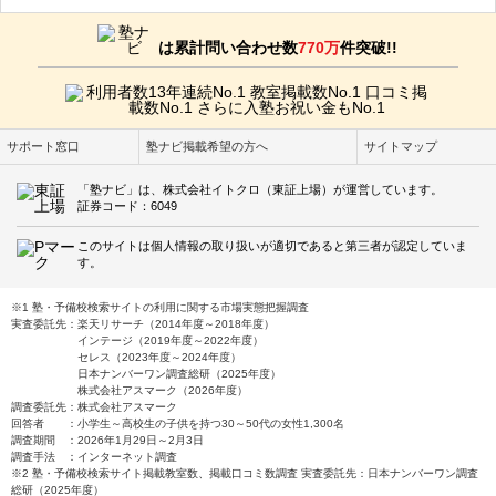
は累計問い合わせ数
770万
件突破!!
サポート窓口
塾ナビ掲載希望の方へ
サイトマップ
「塾ナビ」は、株式会社イトクロ（東証上場）が運営しています。
証券コード：6049
このサイトは個人情報の取り扱いが適切であると第三者が認定していま
す。
※1 塾・予備校検索サイトの利用に関する市場実態把握調査
実査委託先：楽天リサーチ（2014年度～2018年度）
インテージ（2019年度～2022年度）
セレス（2023年度～2024年度）
日本ナンバーワン調査総研（2025年度）
株式会社アスマーク（2026年度）
調査委託先：株式会社アスマーク
回答者 ：小学生～高校生の子供を持つ30～50代の女性1,300名
調査期間 ：2026年1月29日～2月3日
調査手法 ：インターネット調査
※2 塾・予備校検索サイト掲載教室数、掲載口コミ数調査 実査委託先：日本ナンバーワン調査
総研（2025年度）