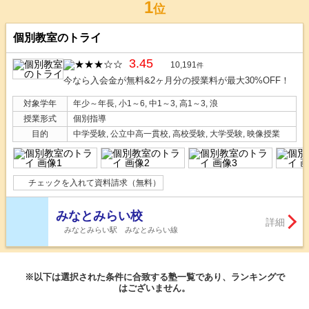
1
位
個別教室のトライ
3.45
10,191
件
今なら入会金が無料&2ヶ月分の授業料が最大30%OFF！
対象学年
年少～年長, 小1～6, 中1～3, 高1～3, 浪
授業形式
個別指導
目的
中学受験, 公立中高一貫校, 高校受験, 大学受験, 映像授業
チェックを入れて資料請求（無料）
みなとみらい校
詳細
みなとみらい駅 みなとみらい線
※以下は選択された条件に合致する塾一覧であり、ランキングで
はございません。