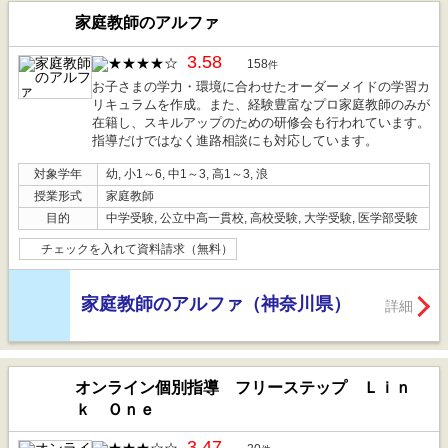
家庭教師のアルファ
3.58
158
件
お子さまの学力・環境に合わせたオーダーメイドの学習カ
リキュラムを作成。また、経験豊富なプロ家庭教師のみが
在籍し、スキルアップのための研修会も行われています。
指導だけではなく進路相談にも対応しています。
対象学年
幼, 小1～6, 中1～3, 高1～3, 浪
授業形式
家庭教師
目的
中学受験, 公立中高一貫校, 高校受験, 大学受験, 医学部受験
チェックを入れて資料請求（無料）
家庭教師のアルファ（神奈川県）
詳細
オンライン個別指導 フリーステップ Ｌｉｎ
ｋ Ｏｎｅ
3.47