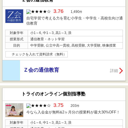
3.76
1,490
件
自宅学習で考える力を育む小学生・中学生・高校生向け通
信教育
対象学年
小1～6, 中1～3, 高1～3, 浪
授業形式
通信教育・ネット学習
目的
中学受験, 公立中高一貫校, 高校受験, 大学受験, 映像授業
チェックを入れて資料請求（無料）
Ｚ会の通信教育
詳細
トライのオンライン個別指導塾
3.75
203
件
今なら入会金が無料&2ヶ月分の授業料が最大30%OFF！
対象学年
小1～6, 中1～3, 高1～3, 浪