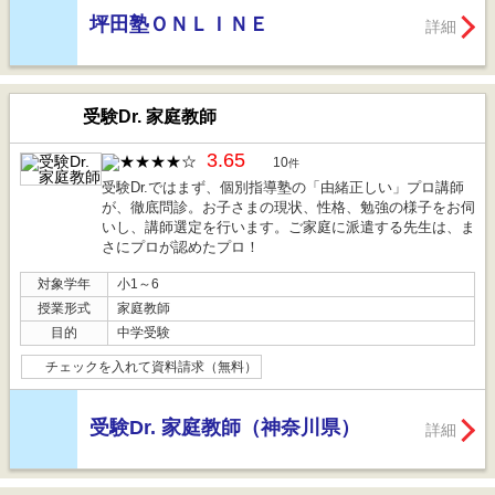
坪田塾ＯＮＬＩＮＥ
詳細
受験Dr. 家庭教師
3.65
10
件
受験Dr.ではまず、個別指導塾の「由緒正しい」プロ講師
が、徹底問診。お子さまの現状、性格、勉強の様子をお伺
いし、講師選定を行います。ご家庭に派遣する先生は、ま
さにプロが認めたプロ！
対象学年
小1～6
授業形式
家庭教師
目的
中学受験
チェックを入れて資料請求（無料）
受験Dr. 家庭教師（神奈川県）
詳細