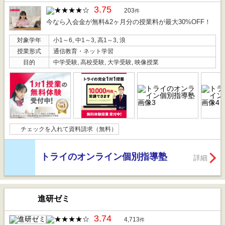
3.75
203
件
今なら入会金が無料&2ヶ月分の授業料が最大30%OFF！
対象学年
小1～6, 中1～3, 高1～3, 浪
授業形式
通信教育・ネット学習
目的
中学受験, 高校受験, 大学受験, 映像授業
チェックを入れて資料請求（無料）
トライのオンライン個別指導塾
詳細
進研ゼミ
3.74
4,713
件