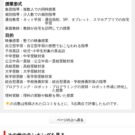
授業形式
集団指導
複数人での同時授業
個別指導
少人数での個別指導
通信教育・ネット学習
通信添削、SP、タブレット、スマホアプリでの自宅
学習
家庭教師
教師が自宅を訪問しての授業
目的
映像授業
塾での映像授業
自立型学習
自立型学習の形態でおこなわれる指導
子供英語
幼児~小学生対象の英会話
中学受験
中学受験対策
公立中高一貫校
公立中高一貫校受験対策
高校受験
高校受験対策
大学受験
大学受験対策
医学部受験
医学部受験対策
総合型選抜・学校推薦対策
総合型選抜・学校推薦対策の指導
プログラミング・ロボット
プログラミングの習得・ロボット作成に特化し
た授業
理科実験
理科の実験や観察を用いた授業
★
の点数は投稿された口コミをもとに、5点満点で評価したものです。
ページの上へ戻る