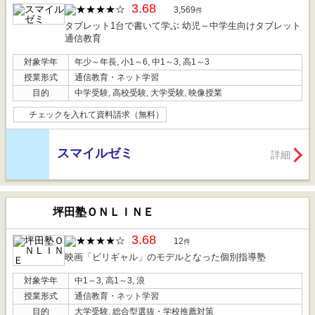
3.68
3,569
件
タブレット1台で書いて学ぶ 幼児～中学生向けタブレット
通信教育
対象学年
年少～年長, 小1～6, 中1～3, 高1～3
授業形式
通信教育・ネット学習
目的
中学受験, 高校受験, 大学受験, 映像授業
チェックを入れて資料請求（無料）
スマイルゼミ
詳細
坪田塾ＯＮＬＩＮＥ
3.68
12
件
映画「ビリギャル」のモデルとなった個別指導塾
対象学年
中1～3, 高1～3, 浪
授業形式
通信教育・ネット学習
目的
大学受験, 総合型選抜・学校推薦対策