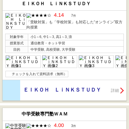
ＥＩＫＯＨ ＬｉＮＫＳＴＵＤＹ
4.14
7
件
「受験対策」も「学校対策」も対応した“オンライン”双方
向授業
対象学年
小1～6, 中1～3, 高1～3, 浪
授業形式
通信教育・ネット学習
目的
中学受験, 高校受験, 大学受験
チェックを入れて資料請求（無料）
ＥＩＫＯＨ ＬｉＮＫＳＴＵＤＹ
詳細
中学受験専門塾ＷＡＭ
4.00
3
件