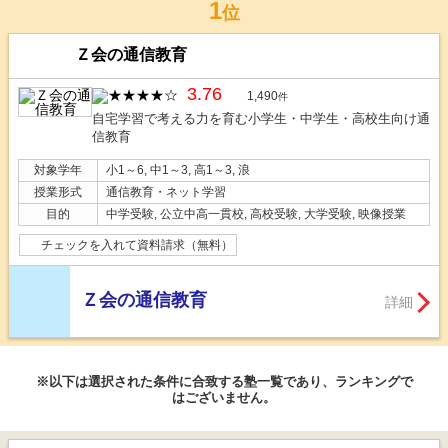
1
位
Ｚ会の通信教育
3.76
1,490
件
自宅学習で考える力を育む小学生・中学生・高校生向け通
信教育
対象学年
小1～6, 中1～3, 高1～3, 浪
授業形式
通信教育・ネット学習
目的
中学受験, 公立中高一貫校, 高校受験, 大学受験, 映像授業
チェックを入れて資料請求（無料）
Ｚ会の通信教育
詳細
※以下は選択された条件に合致する塾一覧であり、ランキングで
はございません。