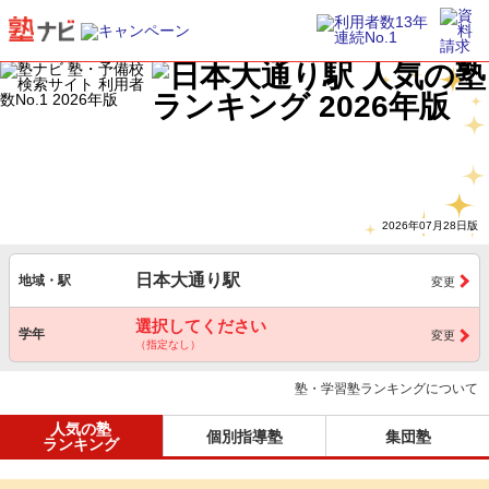
2026年07月28日版
日本大通り駅
地域・駅
変更
選択してください
学年
変更
（指定なし）
塾・学習塾ランキングについて
人気の塾
個別指導塾
集団塾
ランキング