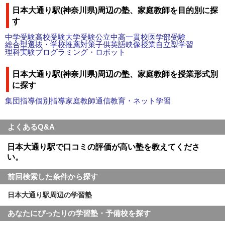
日本大通り駅(神奈川県)周辺の塾、家庭教師を目的別に探
す
中学受験
高校受験
大学受験
公立中高一貫校
医学部受験
総合型選抜・学校推薦対策
子供英語
映像授業
自立型学習
理科実験
プログラミング・ロボット
日本大通り駅(神奈川県)周辺の塾、家庭教師を授業形式別
に探す
集団指導
個別指導
家庭教師
通信教育・ネット学習
よくあるQ&A
日本大通り駅で口コミの評価が高い塾を教えてくださ
い。
前回検索した条件から探す
日本大通り駅周辺の学習塾
あなたにぴったりの学習塾・予備校を探す