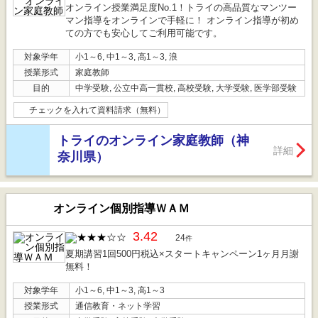
オンライン授業満足度No.1！トライの高品質なマンツー
マン指導をオンラインで手軽に！ オンライン指導が初め
ての方でも安心してご利用可能です。
対象学年
小1～6, 中1～3, 高1～3, 浪
授業形式
家庭教師
目的
中学受験, 公立中高一貫校, 高校受験, 大学受験, 医学部受験
チェックを入れて資料請求（無料）
トライのオンライン家庭教師（神
詳細
奈川県）
オンライン個別指導ＷＡＭ
3.42
24
件
夏期講習1回500円税込×スタートキャンペーン1ヶ月月謝
無料！
対象学年
小1～6, 中1～3, 高1～3
授業形式
通信教育・ネット学習