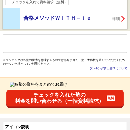
チェックを入れて資料請求（無料）
合格メソッドＷＩＴＨ－ｉｅ
詳細
もっと見る
後の
--
～
--
件を表示／全
36
件
※ランキングは各塾の優劣を意味するものではありません。塾・予備校を選んでいただくため
の一つの指標としてご利用ください。
ランキング算出基準について
チェックを入れた塾の
料金を問い合わせる（一括資料請求）
アイコン説明