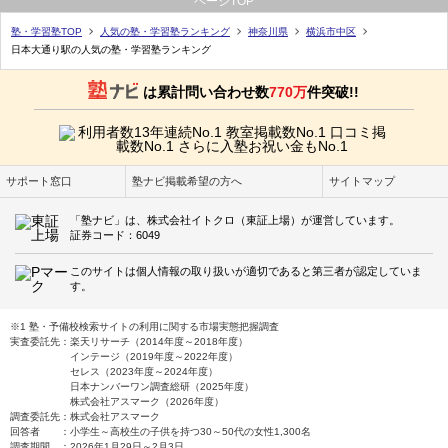
ページTOP
塾・学習塾TOP
人気の塾・学習塾ランキング
神奈川県
横浜市中区
日本大通り駅の人気の塾・学習塾ランキング
は累計問い合わせ数
770万
件突破!!
サポート窓口
塾ナビ掲載希望の方へ
サイトマップ
「塾ナビ」は、株式会社イトクロ（東証上場）が運営しています。
証券コード：6049
このサイトは個人情報の取り扱いが適切であると第三者が認定していま
す。
※1 塾・予備校検索サイトの利用に関する市場実態把握調査
実査委託先：楽天リサーチ（2014年度～2018年度）
インテージ（2019年度～2022年度）
セレス（2023年度～2024年度）
日本ナンバーワン調査総研（2025年度）
株式会社アスマーク（2026年度）
調査委託先：株式会社アスマーク
回答者 ：小学生～高校生の子供を持つ30～50代の女性1,300名
調査期間 ：2026年1月29日～2月3日