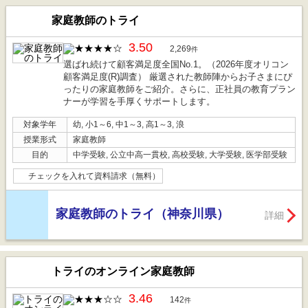
家庭教師のトライ
3.50
2,269
件
選ばれ続けて顧客満足度全国No.1。（2026年度オリコン
顧客満足度(R)調査） 厳選された教師陣からお子さまにぴ
ったりの家庭教師をご紹介。さらに、正社員の教育プラン
ナーが学習を手厚くサポートします。
対象学年
幼, 小1～6, 中1～3, 高1～3, 浪
授業形式
家庭教師
目的
中学受験, 公立中高一貫校, 高校受験, 大学受験, 医学部受験
チェックを入れて資料請求（無料）
家庭教師のトライ（神奈川県）
詳細
トライのオンライン家庭教師
3.46
142
件