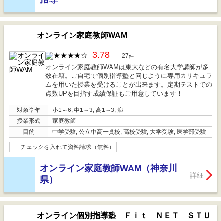
オンライン家庭教師WAM
3.78
27
件
オンライン家庭教師WAMは東大などの有名大学講師が多
数在籍。ご自宅で個別指導塾と同じように専用カリキュラ
ムを用いた授業を受けることが出来ます。定期テストでの
点数UPを目指す成績保証もご用意しています！
対象学年
小1～6, 中1～3, 高1～3, 浪
授業形式
家庭教師
目的
中学受験, 公立中高一貫校, 高校受験, 大学受験, 医学部受験
チェックを入れて資料請求（無料）
オンライン家庭教師WAM（神奈川
詳細
県）
オンライン個別指導塾 Ｆｉｔ ＮＥＴ ＳＴＵ