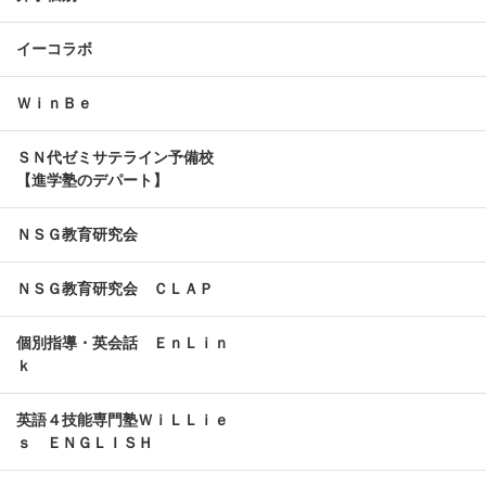
イーコラボ
ＷｉｎＢｅ
ＳＮ代ゼミサテライン予備校
【進学塾のデパート】
ＮＳＧ教育研究会
ＮＳＧ教育研究会 ＣＬＡＰ
個別指導・英会話 ＥｎＬｉｎ
ｋ
英語４技能専門塾ＷｉＬＬｉｅ
ｓ ＥＮＧＬＩＳＨ