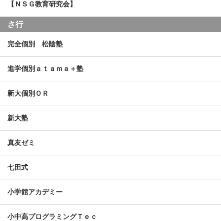
【ＮＳＧ教育研究会】
さ行
完全個別 松陰塾
進学個別ａｔａｍａ＋塾
新大個別ＯＲ
新大塾
真友ゼミ
七田式
小学館アカデミー
小中高プログラミングＴｅｃ