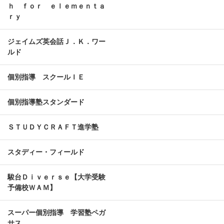
ｈ ｆｏｒ ｅｌｅｍｅｎｔａ
ｒｙ
ジェイムズ英会話Ｊ．Ｋ．ワー
ルド
個別指導 スクールＩＥ
個別指導塾スタンダード
ＳＴＵＤＹＣＲＡＦＴ進学塾
スタディー・フィールド
駿台Ｄｉｖｅｒｓｅ【大学受験
予備校ＷＡＭ】
スーパー個別指導 学習塾ペガ
サス