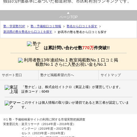
独自の評価基準に基づいた都道府県、市区町村別ランキングです。
ページTOP
塾・学習塾TOP
塾・予備校口コミ情報
塾名から口コミを探す
新潟県の塾を塾名から口コミを探す
妙高市の塾を塾名から口コミを探す
は累計問い合わせ数
770万
件突破!!
サポート窓口
塾ナビ掲載希望の方へ
サイトマップ
「塾ナビ」は、株式会社イトクロ（東証上場）が運営しています。
証券コード：6049
このサイトは個人情報の取り扱いが適切であると第三者が認定していま
す。
※1 塾・予備校検索サイトの利用に関する市場実態把握調査
実査委託先：楽天リサーチ（2014年度～2018年度）
インテージ（2019年度～2022年度）
セレス（2023年度～2024年度）