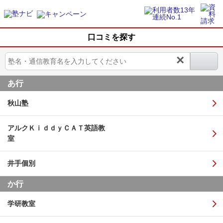
口コミを探す
×
あ行
秋山塾
アルクＫｉｄｄｙＣＡＴ英語教
室
井手個別
か行
学研教室