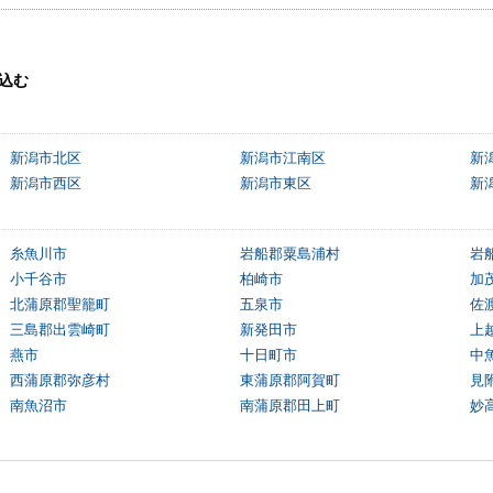
込む
新潟市北区
新潟市江南区
新
新潟市西区
新潟市東区
新
糸魚川市
岩船郡粟島浦村
岩
小千谷市
柏崎市
加
北蒲原郡聖籠町
五泉市
佐
三島郡出雲崎町
新発田市
上
燕市
十日町市
中
西蒲原郡弥彦村
東蒲原郡阿賀町
見
南魚沼市
南蒲原郡田上町
妙