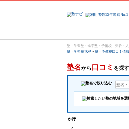
地域で探す
塾・学習塾・進学塾・予備校―受験・入
塾・学習塾TOP
>
塾・予備校口コミ情
塾名
口コミ
から
を探
か行
く