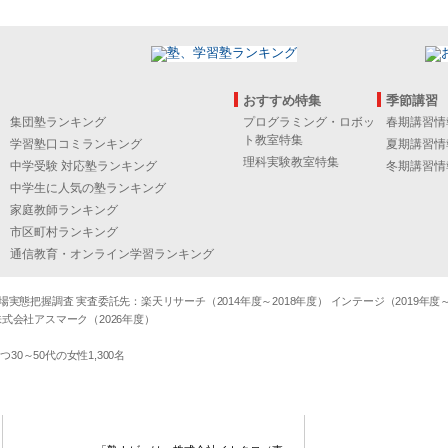
おすすめ特集
季節講習
集団塾ランキング
プログラミング・ロボッ
春期講習情
ト教室特集
学習塾口コミランキング
夏期講習情
理科実験教室特集
中学受験 対応塾ランキング
冬期講習情
中学生に人気の塾ランキング
家庭教師ランキング
市区町村ランキング
通信教育・オンライン学習ランキング
態把握調査 実査委託先：楽天リサーチ（2014年度～2018年度） インテージ（2019年度～20
式会社アスマーク（2026年度）
～50代の女性1,300名