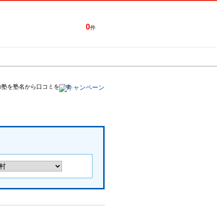
0
件
特集一覧
キャンペーン
の塾を塾名から口コミを探す