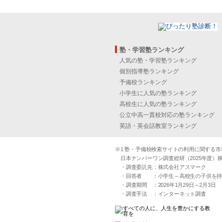
塾・学習塾ランキング
人気の塾・学習塾ランキング
個別指導塾ランキング
予備校ランキング
小学生に人気の塾ランキング
高校生に人気の塾ランキング
公立中高一貫校対応の塾ランキング
英語・英会話教室ランキング
※1 塾・予備校検索サイトの利用に関する市場実
日本ナンバーワン調査総研（2025年度）株
・調査委託先：株式会社アスマーク
・回答者 ：小学生～高校生の子供を持つ30
・調査期間 ：2026年1月29日～2月3日
・調査手法 ：インターネット調査