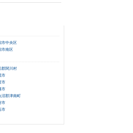
潟市中央区
潟市南区
船郡関川村
茂市
渡市
越市
魚沼郡津南町
附市
高市