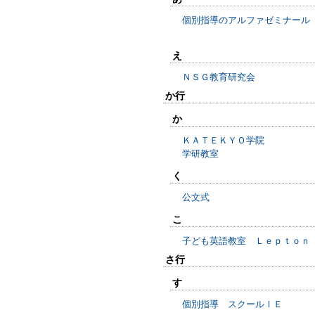
個別指導のアルファゼミナール
え
ＮＳＧ教育研究会
か行
か
ＫＡＴＥＫＹＯ学院
学研教室
く
公文式
こ
子ども英語教室 Ｌｅｐｔｏｎ
さ行
す
個別指導 スクールＩＥ