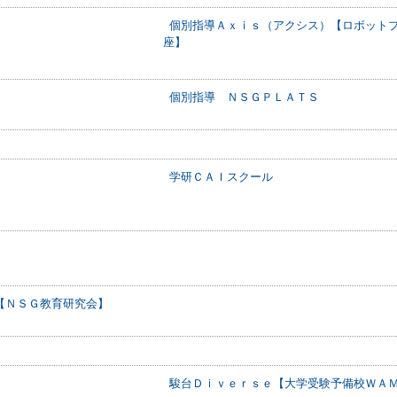
個別指導Ａｘｉｓ（アクシス）【ロボット
座】
個別指導 ＮＳＧＰＬＡＴＳ
学研ＣＡＩスクール
【ＮＳＧ教育研究会】
駿台Ｄｉｖｅｒｓｅ【大学受験予備校ＷＡ