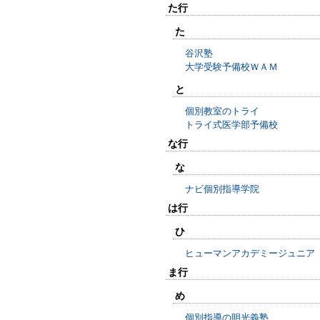
た行
た
谷沢塾
大学受験予備校ＷＡＭ
と
個別教室のトライ
トライ式医学部予備校
な行
な
ナビ個別指導学院
は行
ひ
ヒューマンアカデミージュニア
ま行
め
個別指導の明光義塾