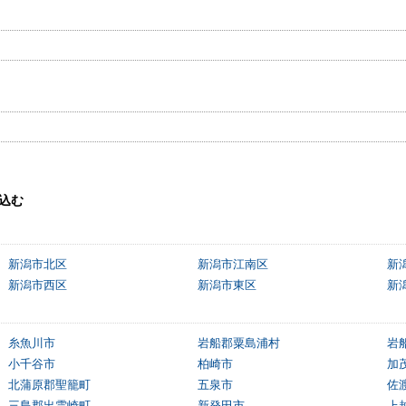
込む
新潟市北区
新潟市江南区
新
新潟市西区
新潟市東区
新
糸魚川市
岩船郡粟島浦村
岩
小千谷市
柏崎市
加
北蒲原郡聖籠町
五泉市
佐
三島郡出雲崎町
新発田市
上