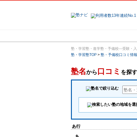
地域で探す
塾・学習塾・進学塾・予備校―受験・入
塾・学習塾TOP
>
塾・予備校口コミ情
塾名
口コミ
から
を探
あ行
あ