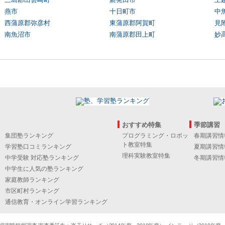
燕市
十日町市
中
西蒲原郡弥彦村
東蒲原郡阿賀町
見
南魚沼市
南蒲原郡田上町
妙
おすすめ特集
季節講習
集団塾ランキング
プログラミング・ロボッ
春期講習情
ト教室特集
学習塾口コミランキング
夏期講習情
理科実験教室特集
中学受験 対応塾ランキング
冬期講習情
中学生に人気の塾ランキング
家庭教師ランキング
市区町村ランキング
通信教育・オンライン学習ランキング