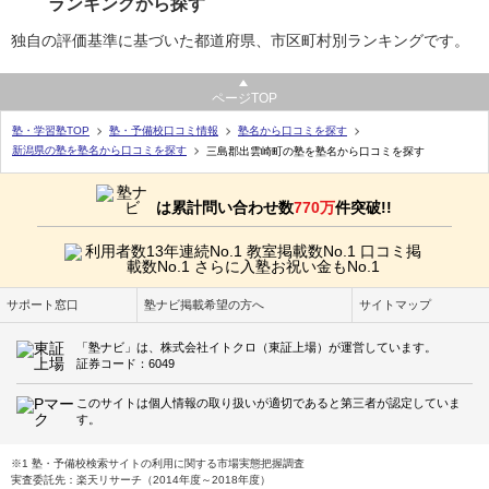
ランキングから探す
独自の評価基準に基づいた都道府県、市区町村別ランキングです。
ページTOP
塾・学習塾TOP
塾・予備校口コミ情報
塾名から口コミを探す
新潟県の塾を塾名から口コミを探す
三島郡出雲崎町の塾を塾名から口コミを探す
は累計問い合わせ数
770万
件突破!!
サポート窓口
塾ナビ掲載希望の方へ
サイトマップ
「塾ナビ」は、株式会社イトクロ（東証上場）が運営しています。
証券コード：6049
このサイトは個人情報の取り扱いが適切であると第三者が認定していま
す。
※1 塾・予備校検索サイトの利用に関する市場実態把握調査
実査委託先：楽天リサーチ（2014年度～2018年度）