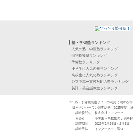
塾・学習塾ランキング
人気の塾・学習塾ランキング
個別指導塾ランキング
予備校ランキング
小学生に人気の塾ランキング
高校生に人気の塾ランキング
公立中高一貫校対応の塾ランキング
英語・英会話教室ランキング
※1 塾・予備校検索サイトの利用に関する市場実
日本ナンバーワン調査総研（2025年度）株
・調査委託先：株式会社アスマーク
・回答者 ：小学生～高校生の子供を持つ30
・調査期間 ：2026年1月29日～2月3日
・調査手法 ：インターネット調査