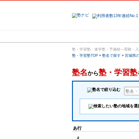
地域で探す
塾・学習塾・進学塾・予備校―受験・入
塾・学習塾TOP
>
塾名で探す
>
宮城県
塾名
塾・学習塾
から
あ行
え