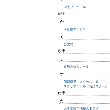
栄光ゼミナール
か行
か
河合塾マナビス
く
公文式
さ行
し
新教育ゼミナール
す
個別指導 スクールＩＥ
ステップワールド英語スクール
た行
た
大学受験予備校のトライ