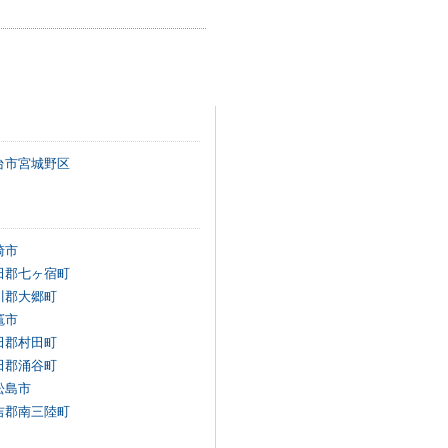
台市宮城野区
崎市
田郡七ヶ宿町
川郡大郷町
竈市
田郡村田町
田郡涌谷町
松島市
吉郡南三陸町