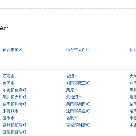
込む
仙台市泉区
仙台市太白区
仙
石巻市
岩沼市
大
角田市
刈田郡蔵王町
刈
加美郡色麻町
栗原市
黒
黒川郡大和町
気仙沼市
塩
柴田郡川崎町
柴田郡柴田町
柴
多賀城市
遠田郡美里町
遠
登米市
名取市
東
宮城郡松島町
宮城郡利府町
本
亘理郡亘理町