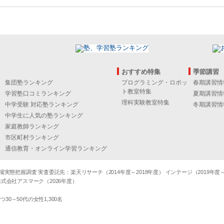
おすすめ特集
季節講習
集団塾ランキング
プログラミング・ロボッ
春期講習情
ト教室特集
学習塾口コミランキング
夏期講習情
理科実験教室特集
中学受験 対応塾ランキング
冬期講習情
中学生に人気の塾ランキング
家庭教師ランキング
市区町村ランキング
通信教育・オンライン学習ランキング
態把握調査 実査委託先：楽天リサーチ（2014年度～2018年度） インテージ（2019年度～20
式会社アスマーク（2026年度）
～50代の女性1,300名