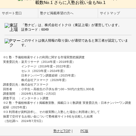
サポート窓口
塾ナビ掲載希望の方へ
サイトマップ
「塾ナビ」は、株式会社イトクロ（東証上場）が運営しています。
証券コード：6049
このサイトは個人情報の取り扱いが適切であると第三者が認定していま
す。
※1 塾・予備校検索サイトの利用に関する市場実態把握調査
実査委託先：楽天リサーチ（2014年度～2018年度）
インテージ（2019年度～2022年度）
セレス（2023年度～2024年度）
日本ナンバーワン調査総研（2025年度）
株式会社アスマーク（2026年度）
調査委託先：株式会社アスマーク
回答者 ：小学生～高校生の子供を持つ30～50代の女性1,300名
調査期間 ：2026年1月29日～2月3日
調査手法 ：インターネット調査
※2 塾・予備校検索サイト掲載教室数、掲載口コミ数調査 実査委託先：日本ナンバーワン調査
総研（2025年度）
※3 利用者が資料請求し、その後実際に入塾した場合に利用者に対して
抽選で交付するお祝い金について塾検索サイト6社を比較した結果
（当社調べ 2024年7月5日）
塾ナビTOP
｜
PC版