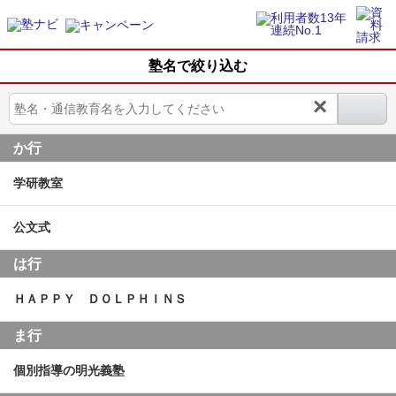
塾名で絞り込む
×
か行
学研教室
公文式
は行
ＨＡＰＰＹ ＤＯＬＰＨＩＮＳ
ま行
個別指導の明光義塾