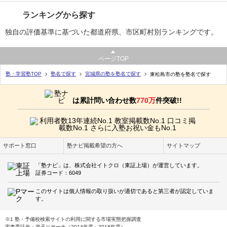
ランキングから探す
独自の評価基準に基づいた都道府県、市区町村別ランキングです。
ページTOP
塾・学習塾TOP
塾名で探す
宮城県の塾を塾名で探す
東松島市の塾を塾名で探す
は累計問い合わせ数
770万
件突破!!
サポート窓口
塾ナビ掲載希望の方へ
サイトマップ
「塾ナビ」は、株式会社イトクロ（東証上場）が運営しています。
証券コード：6049
このサイトは個人情報の取り扱いが適切であると第三者が認定していま
す。
※1 塾・予備校検索サイトの利用に関する市場実態把握調査
実査委託先：楽天リサーチ（2014年度～2018年度）