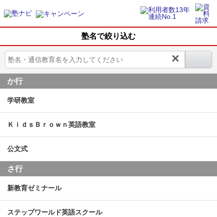
塾名で絞り込む
×
か行
学研教室
ＫｉｄｓＢｒｏｗｎ英語教室
公文式
さ行
新教育ゼミナール
ステップワールド英語スクール