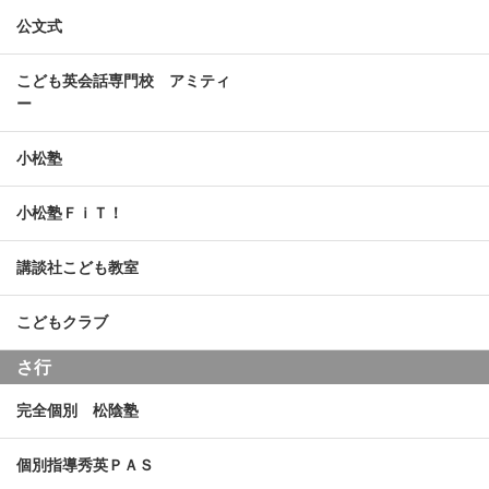
公文式
こども英会話専門校 アミティ
ー
小松塾
小松塾ＦｉＴ！
講談社こども教室
こどもクラブ
さ行
完全個別 松陰塾
個別指導秀英ＰＡＳ