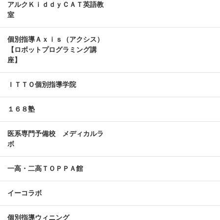
アルクＫｉｄｄｙＣＡＴ英語教
室
個別指導Ａｘｉｓ（アクシス）
【ロボットプログラミング講
座】
ＩＴＴＯ個別指導学院
１６８塾
医系専門予備校 メディカルラ
ボ
一高・二高ＴＯＰＰＡ館
イーコラボ
個別指導ウィニング