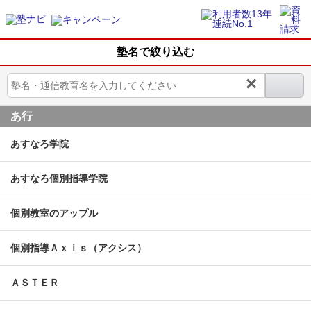
塾名で絞り込む
×
あ行
あすなろ学院
あすなろ個別指導学院
個別教室のアップル
個別指導Ａｘｉｓ（アクシス）
ＡＳＴＥＲ