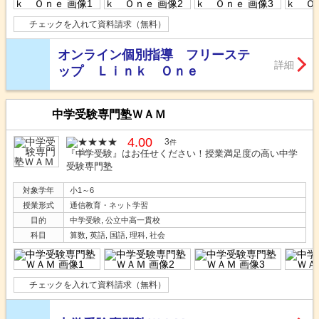
チェックを入れて資料請求（無料）
オンライン個別指導 フリーステ
詳細
ップ Ｌｉｎｋ Ｏｎｅ
中学受験専門塾ＷＡＭ
4.00
3
件
『中学受験』はお任せください！授業満足度の高い中学
受験専門塾
対象学年
小1～6
授業形式
通信教育・ネット学習
目的
中学受験, 公立中高一貫校
科目
算数, 英語, 国語, 理科, 社会
チェックを入れて資料請求（無料）