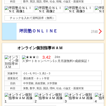
科目
数学, 英語, 国語, 理科, 社会, 情報, 小論文・面接対策
チェックを入れて資料請求（無料）
坪田塾ＯＮＬＩＮＥ
詳細
オンライン個別指導ＷＡＭ
3.42
24
件
スタートキャンペーン1ヶ月月謝無料+成績保証！
対象学年
小1～6, 中1～3, 高1～3
授業形式
通信教育・ネット学習
目的
中学受験, 高校受験, 大学受験
科目
算数, 数学, 英語, 国語, 理科, 社会, 小論文・面接対策