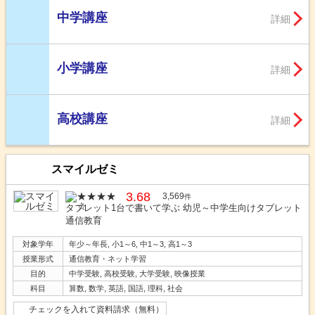
中学講座
詳細
小学講座
詳細
高校講座
詳細
スマイルゼミ
3.68
3,569
件
タブレット1台で書いて学ぶ 幼児～中学生向けタブレット
通信教育
対象学年
年少～年長, 小1～6, 中1～3, 高1～3
授業形式
通信教育・ネット学習
目的
中学受験, 高校受験, 大学受験, 映像授業
科目
算数, 数学, 英語, 国語, 理科, 社会
チェックを入れて資料請求（無料）