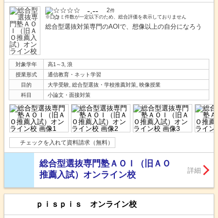
-.--
2
件
※口コミ件数が一定以下のため、総合評価を表示しておりません
総合型選抜対策専門のAOIで、想像以上の自分になろう
対象学年
高1～3, 浪
授業形式
通信教育・ネット学習
目的
大学受験, 総合型選抜・学校推薦対策, 映像授業
科目
小論文・面接対策
チェックを入れて資料請求（無料）
総合型選抜専門塾ＡＯＩ（旧ＡＯ
詳細
推薦入試）オンライン校
ｐｉｓｐｉｓ オンライン校