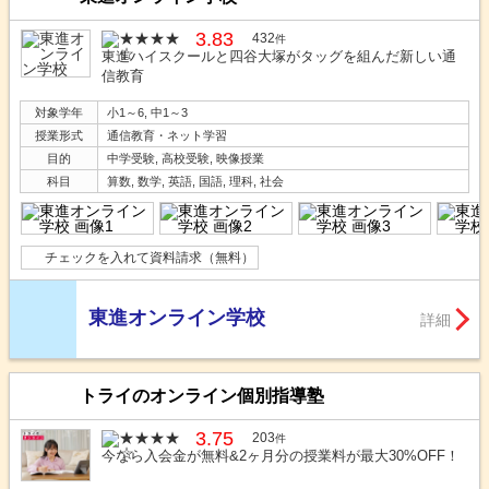
3.83
432
件
東進ハイスクールと四谷大塚がタッグを組んだ新しい通
信教育
対象学年
小1～6, 中1～3
授業形式
通信教育・ネット学習
目的
中学受験, 高校受験, 映像授業
科目
算数, 数学, 英語, 国語, 理科, 社会
チェックを入れて資料請求（無料）
東進オンライン学校
詳細
トライのオンライン個別指導塾
3.75
203
件
今なら入会金が無料&2ヶ月分の授業料が最大30%OFF！