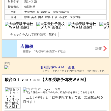
対象学年
高1～3, 浪
授業形式
個別指導
目的
大学受験, 総合型選抜・学校推薦対策
科目
数学, 英語, 国語, 理科, 社会, 小論文・面接対策
チェックを入れて資料請求（無料）
吉備校
詳細
藤並駅 JR紀勢本線(新宮～和歌山…
[PR]
※クリックすると塾ナビ内の塾情報ページに移動します。
駿台Ｄｉｖｅｒｓｅ【大学受験予備校ＷＡＭ】
-.--
０件
※口コミ件数が一定以下のため、総合評価を表示しておりません
「正しい戦略」と「効率的な学習」で第一志望校合格を
目指す！