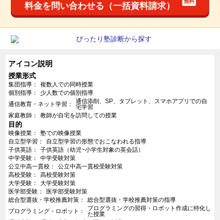
料金を問い合わせる（一括資料請求）
アイコン説明
授業形式
集団指導
複数人での同時授業
個別指導
少人数での個別指導
通信添削、SP、タブレット、スマホアプリでの自
通信教育・ネット学習
宅学習
家庭教師
教師が自宅を訪問しての授業
目的
映像授業
塾での映像授業
自立型学習
自立型学習の形態でおこなわれる指導
子供英語
子供英語（幼児~小学生対象の英会話）
中学受験
中学受験対策
公立中高一貫校
公立中高一貫校受験対策
高校受験
高校受験対策
大学受験
大学受験対策
医学部受験
医学部受験対策
総合型選抜・学校推薦対策
総合型選抜・学校推薦対策の指導
プログラミングの習得・ロボット作成に特化し
プログラミング・ロボット
た授業