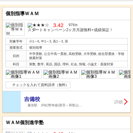
個別指導ＷＡＭ
3.42
976
件
スタートキャンペーン2ヶ月月謝無料+成績保証！
対象学年
小1～6, 中1～3, 高1～3, 浪
授業形式
個別指導
中学受験, 公立中高一貫校, 高校受験, 大学受験, 総合型選抜・学校
目的
推薦対策
科目
算数, 数学, 英語, 国語, 理科, 社会, 情報, 小論文・面接対策
チェックを入れて資料請求（無料）
吉備校
詳細
藤並駅 JR紀勢本線(新宮～和歌山…
ＷＡＭ個別進学塾