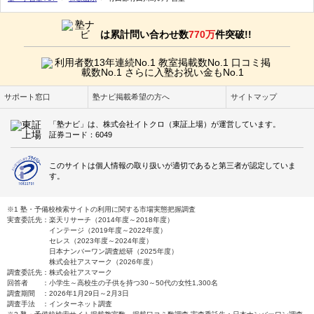
は累計問い合わせ数
770万
件突破!!
サポート窓口
塾ナビ掲載希望の方へ
サイトマップ
「塾ナビ」は、株式会社イトクロ（東証上場）が運営しています。
証券コード：6049
このサイトは個人情報の取り扱いが適切であると第三者が認定していま
す。
※1 塾・予備校検索サイトの利用に関する市場実態把握調査
実査委託先：楽天リサーチ（2014年度～2018年度）
インテージ（2019年度～2022年度）
セレス（2023年度～2024年度）
日本ナンバーワン調査総研（2025年度）
株式会社アスマーク（2026年度）
調査委託先：株式会社アスマーク
回答者 ：小学生～高校生の子供を持つ30～50代の女性1,300名
調査期間 ：2026年1月29日～2月3日
調査手法 ：インターネット調査