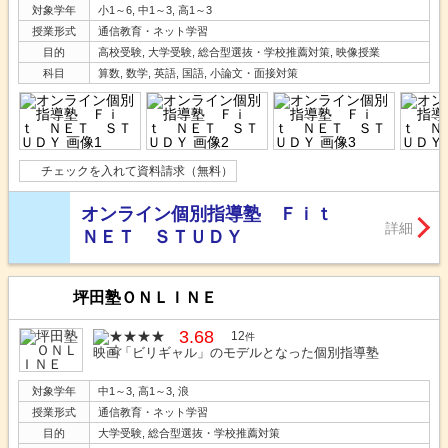
対象学年
小1～6, 中1～3, 高1～3
授業形式
通信教育・ネット学習
目的
高校受験, 大学受験, 総合型選抜・学校推薦対策, 映像授業
科目
算数, 数学, 英語, 国語, 小論文・面接対策
チェックを入れて資料請求（無料）
オンライン個別指導塾 Ｆｉｔ
詳細
ＮＥＴ ＳＴＵＤＹ
坪田塾ＯＮＬＩＮＥ
3.68
12
件
映画「ビリギャル」のモデルとなった個別指導塾
対象学年
中1～3, 高1～3, 浪
授業形式
通信教育・ネット学習
目的
大学受験, 総合型選抜・学校推薦対策