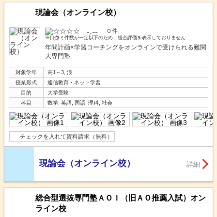
現論会（オンライン校）
-.--
０件
※口コミ件数が一定以下のため、総合評価を表示しておりません
年間計画×学習コーチングをオンラインで受けられる難関
大専門塾
対象学年
高1～3, 浪
授業形式
通信教育・ネット学習
目的
大学受験
科目
数学, 英語, 国語, 理科, 社会
チェックを入れて資料請求（無料）
現論会（オンライン校）
詳細
総合型選抜専門塾ＡＯＩ（旧ＡＯ推薦入試）オン
ライン校