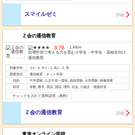
スマイルゼミ
詳細
Ｚ会の通信教育
3.76
1,490
件
自宅学習で考える力を育む小学生・中学生・高校生向け
通信教育
対象学年
小1～6, 中1～3, 高1～3, 浪
授業形式
通信教育・ネット学習
目的
中学受験, 公立中高一貫校, 高校受験, 大学受験, 映像授業
科目
算数, 数学, 英語, 国語, 理科, 社会, 小論文・面接対策
チェックを入れて資料請求（無料）
Ｚ会の通信教育
詳細
東進オンライン学校