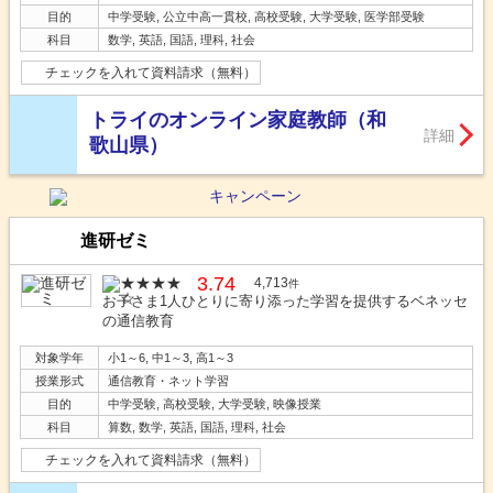
目的
中学受験, 公立中高一貫校, 高校受験, 大学受験, 医学部受験
科目
数学, 英語, 国語, 理科, 社会
チェックを入れて資料請求（無料）
トライのオンライン家庭教師（和
詳細
歌山県）
進研ゼミ
3.74
4,713
件
お子さま1人ひとりに寄り添った学習を提供するベネッセ
の通信教育
対象学年
小1～6, 中1～3, 高1～3
授業形式
通信教育・ネット学習
目的
中学受験, 高校受験, 大学受験, 映像授業
科目
算数, 数学, 英語, 国語, 理科, 社会
チェックを入れて資料請求（無料）