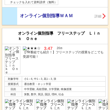
チェックを入れて資料請求（無料）
オンライン個別指導ＷＡＭ
詳細
オンライン個別指導 フリーステップ Ｌｉｎ
ｋ Ｏｎｅ
3.47
20
件
【TV番組でも紹介！】フリーステップの授業をどこでも
受講可能！
対象学年
小1～6, 中1～3, 高1～3, 浪
授業形式
通信教育・ネット学習
目的
中学受験, 高校受験, 大学受験, 映像授業
科目
算数, 数学, 英語, 国語, 理科, 社会