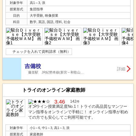
対象学年
高1～3, 浪
授業形式
集団指導
目的
大学受験, 映像授業
科目
数学, 英語, 国語, 理科, 社会
チェックを入れて資料請求（無料）
吉備校
詳細
藤並駅 JR紀勢本線(新宮～和歌山…
トライのオンライン家庭教師
3.46
142
件
オンライン授業満足度No.1！トライの高品質なマンツー
マン指導をオンラインで手軽に！ オンライン指導が初め
ての方でも安心してご利用可能です。
対象学年
小1～6, 中1～3, 高1～3, 浪
授業形式
家庭教師