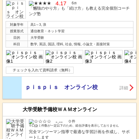
4.17
6
件
「勉強のやり方」も「続け方」も教える完全個別コーチ
ング塾
対象学年
高1～3, 浪
授業形式
通信教育・ネット学習
目的
大学受験
科目
数学, 英語, 国語, 理科, 社会, 情報, 小論文・面接対策
チェックを入れて資料請求（無料）
ｐｉｓｐｉｓ オンライン校
詳細
大学受験予備校ＷＡＭオンライン
-.--
０件
※口コミ件数が一定以下のため、総合評価を表示しておりません
完全マンツーマン指導で最適な学習計画を作成し、サポ
ートします