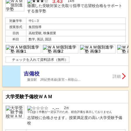
3.43
14
件
徹底した受験対策と先取り指導で志望校合格をサポート
する進学塾
対象学年
中1～3
授業形式
集団指導
目的
高校受験, 映像授業
科目
数学, 英語, 国語
チェックを入れて資料請求（無料）
吉備校
詳細
藤並駅 JR紀勢本線(新宮～和歌山…
大学受験予備校ＷＡＭ
-.--
2
件
※口コミ件数が一定以下のため、総合評価を表示しておりません
志望校に合格させます。授業満足度の高い大学受験予備
校