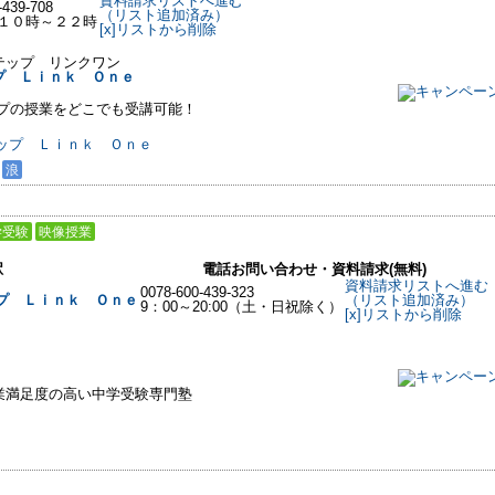
資料請求リストへ進む
-439-708
（リスト追加済み）
１０時～２２時
[x]リストから削除
テップ リンクワン
プ Ｌｉｎｋ Ｏｎｅ
ップの授業をどこでも受講可能！
浪
学受験
映像授業
駅
電話お問い合わせ・資料請求(無料)
資料請求リストへ進む
0078-600-439-323
プ Ｌｉｎｋ Ｏｎｅ
（リスト追加済み）
9：00～20:00（土・日祝除く）
[x]リストから削除
業満足度の高い中学受験専門塾