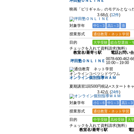
坪田塾ＯＮＬＩＮＥ
映画「ビリギャル」のモデルとなっ
3.68点
(
12件
)
対象学年
中1～3
高1～3
浪
授業形式
通信教育・ネット学習
目的
大学受験
総合型選抜・
チェックを入れて資料請求(無料）
教室名/最寄り駅
電話お問い合
0078-600-462-6
坪田塾ＯＮＬＩＮＥ
10:00～19:00
オンラインコベツシドウワム
オンライン個別指導ＷＡＭ
夏期講習1回500円税込×スタートキ
3.42点
(
24件
)
対象学年
小1～6
中1～3
高1～3
授業形式
通信教育・ネット学習
目的
中学受験
高校受験
大
チェックを入れて資料請求(無料）
教室名/最寄り駅
電