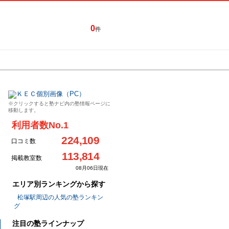
0
件
特集一覧
キャンペーン
※クリックすると塾ナビ内の塾情報ページに
移動します。
利用者数No.1
224,109
口コミ数
113,814
掲載教室数
08月06日現在
エリア別ランキングから探す
松塚駅周辺の人気の塾ランキン
グ
注目の塾ラインナップ