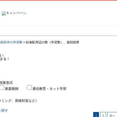
塾名で探す
ランキング
口コミ
和高田市の学習塾
>
松塚駅周辺の塾（学習塾）、個別指導
数！
きる！
授業形式
家庭教師
通信教育・ネット学習
ラミング、英検対策など）
を探す
1
2
次へ