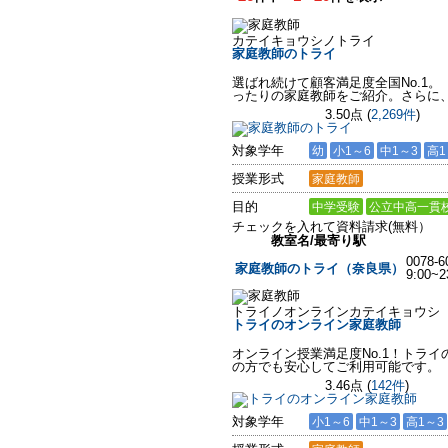
カテイキョウシノトライ
家庭教師のトライ
選ばれ続けて顧客満足度全国No.1。
ったりの家庭教師をご紹介。さらに
3.50点
(
2,269件
)
対象学年
幼
小1～6
中1～3
高1
授業形式
家庭教師
目的
中学受験
公立中高一貫
チェックを入れて資料請求(無料）
教室名/最寄り駅
0078-6
家庭教師のトライ（奈良県）
9:00
トライノオンラインカテイキョウシ
トライのオンライン家庭教師
オンライン授業満足度No.1！トラ
の方でも安心してご利用可能です。
3.46点
(
142件
)
対象学年
小1～6
中1～3
高1～3