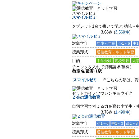
スマイルゼミ
スマイルゼミ
タブレット1台で書いて学ぶ 幼児～
3.68点
(
3,569件
)
対象学年
年少～年長
小1～6
中1
授業形式
通信教育・ネット学習
目的
中学受験
高校受験
大
チェックを入れて資料請求(無料）
教室名/最寄り駅
スマイルゼミ
※こちらの塾は、資
ゼットカイノツウシンキョウイク
Ｚ会の通信教育
自宅学習で考える力を育む小学生・
3.76点
(
1,490件
)
対象学年
小1～6
中1～3
高1～3
授業形式
通信教育・ネット学習