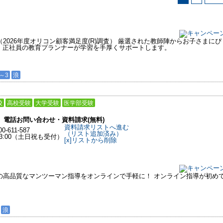
（2026年度オリコン顧客満足度(R)調査） 厳選された教師陣からお子さまにぴ
、正社員の教育プランナーが学習を手厚くサポートします。
～3
浪
校
高校受験
大学受験
医学部受験
電話お問い合わせ・資料請求(無料)
資料請求リストへ進む
00-611-587
（リスト追加済み）
~23:00（土日祝も受付）
[x]リストから削除
イの高品質なマンツーマン指導をオンラインで手軽に！ オンライン指導が初め
浪