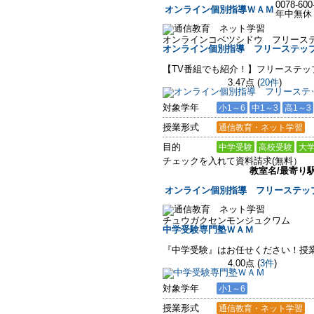
0078-600
オンライン個別指導ＷＡＭ
年中無休
オンラインコベツシドウ フリース
オンライン個別指導 フリーステッ
【TV番組でも紹介！】フリーステ
3.47点
(
20件
)
対象学年
小1～6
中1～3
高1～3
授業形式
通信教育・ネット学習
目的
中学受験
高校受験
大
チェックを入れて資料請求(無料）
教室名/最寄り
オンライン個別指導 フリーステッ
チュウガクセンモンジュクワム
中学受験専門塾ＷＡＭ
『中学受験』はお任せください！授
4.00点
(
3件
)
対象学年
小1～6
授業形式
通信教育・ネット学習