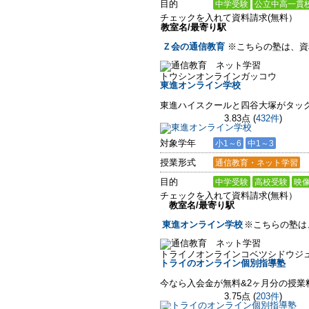
目的
中学受験
公立中高一貫
チェックを入れて資料請求(無料）
教室名/最寄り駅
Ｚ会の通信教育
※こちらの塾は、資
トウシンオンラインガッコウ
東進オンライン学校
東進ハイスクールと四谷大塚がタッ
3.83点
(
432件
)
対象学年
小1～6
中1～3
授業形式
通信教育・ネット学習
目的
中学受験
高校受験
映
チェックを入れて資料請求(無料）
教室名/最寄り駅
東進オンライン学校
※こちらの塾は
トライノオンラインコベツシドウジ
トライのオンライン個別指導塾
今なら入会金が無料&2ヶ月分の授業料
3.75点
(
203件
)