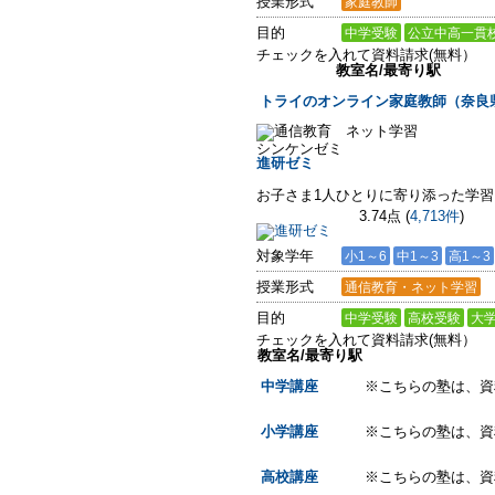
授業形式
家庭教師
目的
中学受験
公立中高一貫
チェックを入れて資料請求(無料）
教室名/最寄り駅
トライのオンライン家庭教師（奈良
シンケンゼミ
進研ゼミ
お子さま1人ひとりに寄り添った学
3.74点
(
4,713件
)
対象学年
小1～6
中1～3
高1～3
授業形式
通信教育・ネット学習
目的
中学受験
高校受験
大
チェックを入れて資料請求(無料）
教室名/最寄り駅
中学講座
※こちらの塾は、資
小学講座
※こちらの塾は、資
高校講座
※こちらの塾は、資