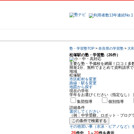
地域で探す
塾・学習塾TOP
>
奈良県の学習塾
>
大
松塚駅の塾・学習塾（26件）
主要な塾・予備校を網羅！口コミ多
簡単1分、無料でまとめて資料請求で
地域
松塚駅
市区町村を変更
路線・駅を変更
地図から探す
現在の学年
学年をお選びください（指定なし）
集団指導
個別指導
詳細条件
選択してください
（例：中学受験、ロボット・プログ
この条件で検索する
その他習い事（水泳・ピアノなど）
26
1
20
件中
～
件を表示