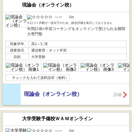
現論会（オンライン校）
-.--
0
件
※口コミ件数が一定以下のため、総合評価を表示しておりません
年間計画×学習コーチングをオンラインで受けられる難関
大専門塾
対象学年
高1～3, 浪
授業形式
通信教育・ネット学習
目的
大学受験
チェックを入れて資料請求（無料）
現論会（オンライン校）
詳細
大学受験予備校ＷＡＭオンライン
-.--
0
件