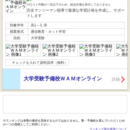
※口コミ件数が一定以下のため、総合評価を表示しておりません
完全マンツーマン指導で最適な学習計画を作成し、サポー
トします
対象学年
高1～3, 浪
授業形式
通信教育・ネット学習
目的
大学受験
チェックを入れて資料請求（無料）
大学受験予備校ＷＡＭオンライン
詳細
もっと見る
後の
--
～
--
件を表示／全
27
件
※ランキングは各塾の優劣を意味するものではありません。塾・予備校を選んでいただくため
の一つの指標としてご利用ください。
ランキング算出基準について