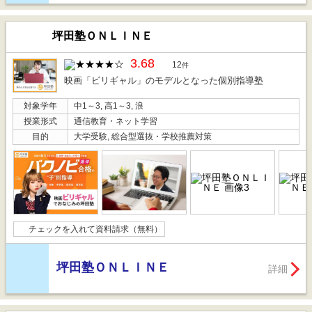
坪田塾ＯＮＬＩＮＥ
3.68
12
件
映画「ビリギャル」のモデルとなった個別指導塾
対象学年
中1～3, 高1～3, 浪
授業形式
通信教育・ネット学習
目的
大学受験, 総合型選抜・学校推薦対策
チェックを入れて資料請求（無料）
坪田塾ＯＮＬＩＮＥ
詳細