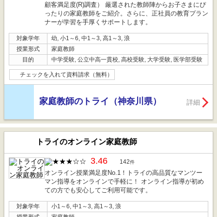
顧客満足度(R)調査） 厳選された教師陣からお子さまにぴ
ったりの家庭教師をご紹介。さらに、正社員の教育プラン
ナーが学習を手厚くサポートします。
対象学年
幼, 小1～6, 中1～3, 高1～3, 浪
授業形式
家庭教師
目的
中学受験, 公立中高一貫校, 高校受験, 大学受験, 医学部受験
チェックを入れて資料請求（無料）
家庭教師のトライ（神奈川県）
詳細
トライのオンライン家庭教師
3.46
142
件
オンライン授業満足度No.1！トライの高品質なマンツー
マン指導をオンラインで手軽に！ オンライン指導が初め
ての方でも安心してご利用可能です。
対象学年
小1～6, 中1～3, 高1～3, 浪