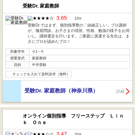
受験Dr. 家庭教師
3.65
10
件
受験Dr.ではまず、個別指導塾の「由緒正しい」プロ講師
が、徹底問診。お子さまの現状、性格、勉強の様子をお伺
いし、講師選定を行います。ご家庭に派遣する先生は、ま
さにプロが認めたプロ！
対象学年
小1～6
授業形式
家庭教師
目的
中学受験
チェックを入れて資料請求（無料）
受験Dr. 家庭教師（神奈川県）
詳細
オンライン個別指導 フリーステップ Ｌｉｎ
ｋ Ｏｎｅ
3.47
20
件