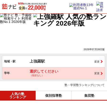
2026年07月28日版
上強羅駅
地域・駅
変更
選択してください
学年
変更
（指定なし）
塾・学習塾ランキングについて
人気の塾
個別指導塾
集団塾
ランキング