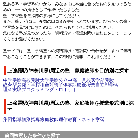
数ある塾・学習塾の中から、みなさまに本当に合ったものを見つけるた
めの、一つの指標として作成いたしました。
塾、学習塾を選ぶ際の参考にしてください。
また、塾ナビには、多数の口コミが寄せられています。ぴったりの塾・
学習塾を見つけ出すために、それらもどうぞご活用ください。
気になる塾が見つかったら、資料請求・電話お問い合わせをして、じっ
くりとお選びください。
塾ナビでは、塾、学習塾への資料請求・電話問い合わせが、すべて無料
でおこなうことができます。この機会に是非、ご利用ください。
上強羅駅(神奈川県)周辺の塾、家庭教師を目的別に探す
中学受験
高校受験
大学受験
公立中高一貫校
医学部受験
総合型選抜・学校推薦対策
子供英語
映像授業
自立型学習
理科実験
プログラミング・ロボット
上強羅駅(神奈川県)周辺の塾、家庭教師を授業形式別に探
す
集団指導
個別指導
家庭教師
通信教育・ネット学習
前回検索した条件から探す