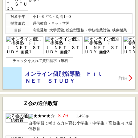
対象学年
小1～6, 中1～3, 高1～3
授業形式
通信教育・ネット学習
目的
高校受験, 大学受験, 総合型選抜・学校推薦対策, 映像授業
チェックを入れて資料請求（無料）
オンライン個別指導塾 Ｆｉｔ
詳細
ＮＥＴ ＳＴＵＤＹ
Ｚ会の通信教育
3.76
1,498
件
自宅学習で考える力を育む小学生・中学生・高校生向け通
信教育