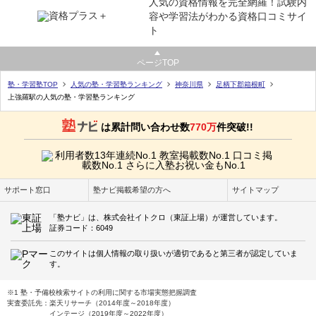
人気の資格情報を完全網羅！試験内
容や学習法がわかる資格口コミサイ
ト
ページTOP
塾・学習塾TOP
人気の塾・学習塾ランキング
神奈川県
足柄下郡箱根町
上強羅駅の人気の塾・学習塾ランキング
は累計問い合わせ数
770万
件突破!!
サポート窓口
塾ナビ掲載希望の方へ
サイトマップ
「塾ナビ」は、株式会社イトクロ（東証上場）が運営しています。
証券コード：6049
このサイトは個人情報の取り扱いが適切であると第三者が認定していま
す。
※1 塾・予備校検索サイトの利用に関する市場実態把握調査
実査委託先：楽天リサーチ（2014年度～2018年度）
インテージ（2019年度～2022年度）