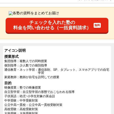
チェックを入れた塾の
料金を問い合わせる（一括資料請求）
アイコン説明
授業形式
集団指導
複数人での同時授業
個別指導
少人数での個別指導
通信教育・ネット学習
通信添削、SP、タブレット、スマホアプリでの自宅
学習
家庭教師
教師が自宅を訪問しての授業
目的
映像授業
塾での映像授業
自立型学習
自立型学習の形態でおこなわれる指導
子供英語
幼児~小学生対象の英会話
中学受験
中学受験対策
公立中高一貫校
公立中高一貫校受験対策
高校受験
高校受験対策
大学受験
大学受験対策