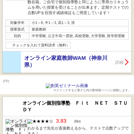
数在籍。ご自宅で個別指導塾と同じように専用カリキュラ
ムを用いた授業を受けることが出来ます。定期テストでの
点数UPを目指す成績保証もご用意しています！
対象学年
小1～6, 中1～3, 高1～3, 浪
授業形式
家庭教師
目的
中学受験, 公立中高一貫校, 高校受験, 大学受験, 医学部受験
チェックを入れて資料請求（無料）
オンライン家庭教師WAM（神奈川
詳細
県）
[PR]
※クリックすると塾ナビ内の塾情報ページに移動します。
オンライン個別指導塾 Ｆｉｔ ＮＥＴ ＳＴＵ
ＤＹ
3.83
39
件
わかるまで先生が直接教えるから、テストで点数アップで
きる！