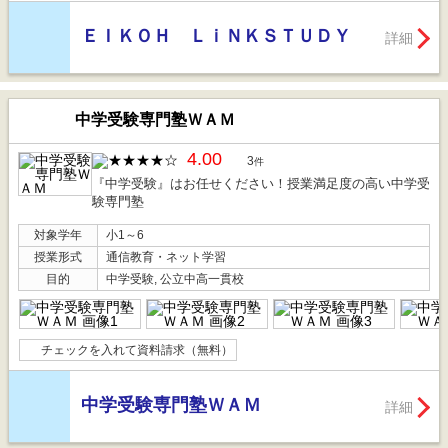
ＥＩＫＯＨ ＬｉＮＫＳＴＵＤＹ
詳細
中学受験専門塾ＷＡＭ
4.00
3
件
『中学受験』はお任せください！授業満足度の高い中学受
験専門塾
対象学年
小1～6
授業形式
通信教育・ネット学習
目的
中学受験, 公立中高一貫校
チェックを入れて資料請求（無料）
中学受験専門塾ＷＡＭ
詳細