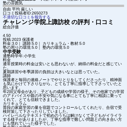
塾の雰囲気
自由
平均
厳しい
口コミ投稿者ID:2650273
不適切な口コミを報告する
チャレンジ学院
上諏訪校
の評判・口コミ
総合評価
4.50
投稿:2023
保護者
料金:3.0｜ 講師:5.0｜ カリキュラム・教材:5.0
塾の周りの環境:5.0｜ 塾内の環境:5.0
中学受験
通塾時学年:小学生
料金
通常授業時の料金は安いとも思わないが、納得の料金だと感じてい
た。
夏期講習や冬季講習の負担は大きいなとは思っていた。
講師
保護者と毎回の連絡ノートでやりとりをしてくださったり、精神面
も気にかけて下さりながら、とても丁寧に指導して下さっていたと
思います。
年2回父母会があり、子どもの成績や学習の様子、その他家での学習
のアドバイスや親の不安や気になる事にとても丁寧に相談に乗って
くれて、とても信頼できました。
カリキュラム
普段の家庭学習の量を宿題でコントロールしてくれたり、合宿で受
検対策して下さったりしていました。
ハイレベルなテキストで初めのうちは解けなくて子どもがイライラ
する様子がありましたが、丁寧な指導で難しい問題との向き合い方
にも慣れていった様子でした。