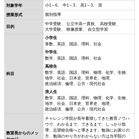
小1～6
中1～3
高1～3
浪
対象学年
個別指導
授業形式
中学受験
公立中高一貫校
高校受験
目的
大学受験
映像授業
自立型学習
小学生
算数
英語
国語
理科
社会
中学生
数学
英語
国語
理科
社会
高校生
数学
英語
国語
理科
物理
化学
生物
科目
地学
社会
日本史
世界史
地理
政治経済
倫理
公共・現代社会
浪人生
数学
英語
国語
理科
物理
化学
生物
地学
社会
日本史
世界史
地理
政治経済
倫理
公共・現代社会
チャレンジ学院が長年蓄積してきた教育ノウハ
ウで、わかるまで、できるまで、しっかり指
導、志望校合格へと導きます。勉強にお困りの
教室長からのメッ
方、勉強のやり方がわからない方は当学院の
セージ