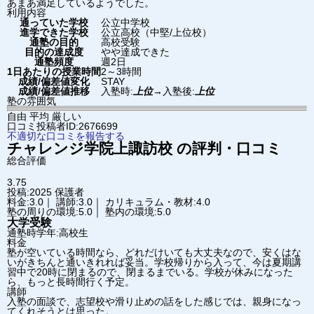
あまあ満足しているようでした。
利用内容
通っていた学校
公立中学校
進学できた学校
公立高校（中堅/上位校）
通塾の目的
高校受験
目的の達成度
やや達成できた
通塾頻度
週2日
1日あたりの授業時間
2～3時間
成績/偏差値変化
STAY
成績/偏差値推移
入塾時:
上位
→
入塾後:
上位
塾の雰囲気
自由
平均
厳しい
口コミ投稿者ID:2676699
不適切な口コミを報告する
チャレンジ学院
上諏訪校
の評判・口コミ
総合評価
3.75
投稿:2025
保護者
料金:3.0｜ 講師:3.0｜ カリキュラム・教材:4.0
塾の周りの環境:5.0｜ 塾内の環境:5.0
大学受験
通塾時学年:高校生
料金
塾が空いている時間なら、どれだけいても大丈夫なので、安くはな
いがきちんと通いきれれば妥当。学校帰りから入って、今は夏期講
習中で20時に閉まるので、閉まるまでいる。学校が休みになった
ら、もっと長時間行く予定。
講師
入塾の面談で、志望校や滑り止めの話をした感じでは、親身になっ
てくれそうとは思った。