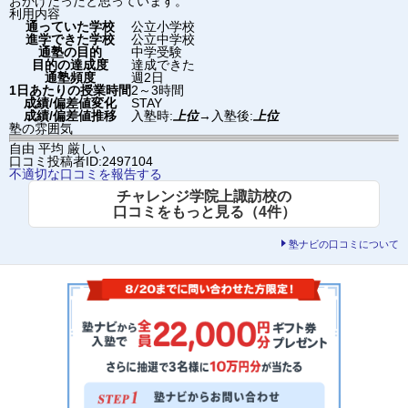
おかげだったと思っています。
利用内容
通っていた学校
公立小学校
進学できた学校
公立中学校
通塾の目的
中学受験
目的の達成度
達成できた
通塾頻度
週2日
1日あたりの授業時間
2～3時間
成績/偏差値変化
STAY
成績/偏差値推移
入塾時:
上位
→
入塾後:
上位
塾の雰囲気
自由
平均
厳しい
口コミ投稿者ID:2497104
不適切な口コミを報告する
チャレンジ学院上諏訪校の
口コミをもっと見る（4件）
塾ナビの口コミについて