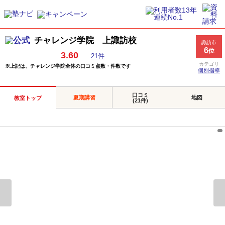
チャレンジ学院 上諏訪校
諏訪市
6
位
3.60
21件
カテゴリ
※上記は、チャレンジ学院全体の口コミ点数・件数です
個別指導
口コミ
夏期講習
地図
教室トップ
(21件)