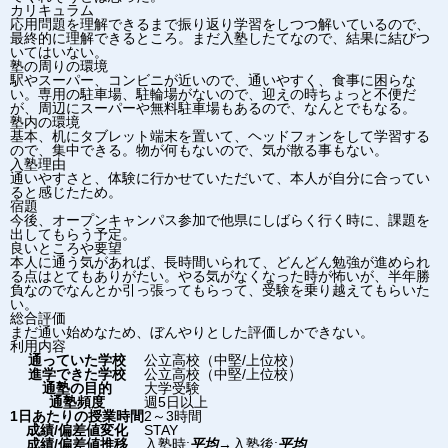
カリキュラム
応用問題を理解できるまで振り返り学習をしつつ解いているので、
最終的に理解できるところ。まだ入塾したてなので、結果に結びつ
いてはいない。
塾の周りの環境
駅やスーパー、コンビニが近いので、通いやすく、食事に困らな
い。専用の駐車場、駐輪場がないので、迎えの時ちょっと不便だ
が、周辺にスーパーや無料駐車場もあるので、なんとでもなる。
塾内の環境
基本、机にタブレット端末を置いて、ヘッドフォンをして学習する
ので、集中できる。物が何もないので、気が散る事もない。
入塾理由
通いやすさと、体験に行かせていただいて、本人が自分に合ってい
ると感じたため。
宿題
今後、オープンキャンパス参加で他県にしばらく行く時に、課題を
出してもらう予定。
良いところや要望
本人に通う気があれば、長時間いられて、どんどん勉強が進められ
る点はとてもありがたい。やる気がなくなった時が怖いが、半年勝
負なのでなんとか引っ張ってもらって、受験を乗り越えてもらいた
い。
総合評価
まだ通い始めなため、ぼんやりとした評価しかできない。
利用内容
通っていた学校
公立高校（中堅/上位校）
進学できた学校
公立高校（中堅/上位校）
通塾の目的
大学受験
通塾頻度
週5日以上
1日あたりの授業時間
2～3時間
成績/偏差値変化
STAY
成績/偏差値推移
入塾時:
平均
→
入塾後:
平均