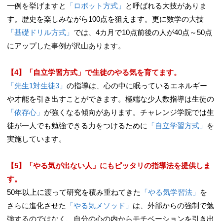
一例を挙げますと
「ロボット方式」
と呼ばれる大技がありま
す。歴史を楽しみながら100点を狙えます。更に数学の大技
「基礎ドリル方式」
では、4カ月で10点前後の人が40点～50点
にアップした事例が沢山あります。
【4】「自立学習方式」で生徒のやる気を育てます。
「先生1対生徒3」
の指導は、心の中に眠っているエネルギー
や才能を引き出すことができます。極端な少人数指導は生徒の
「依存心
」
が強くなる傾向があります。チャレンジ学院では生
徒が一人でも勉強できる力をつけるために
「自立学習方式」
を
実施しています。
【5】「やる気が出ない人」にもピッタリの指導法を提供しま
す。
50年以上に渡って研究を積み重ねてきた
「やる気学習法」
を
さらに進化させた
「やる気メソッド」
は、外部からの強制で勉
強するのではなく、自分の心の内からモチベーションを引き出