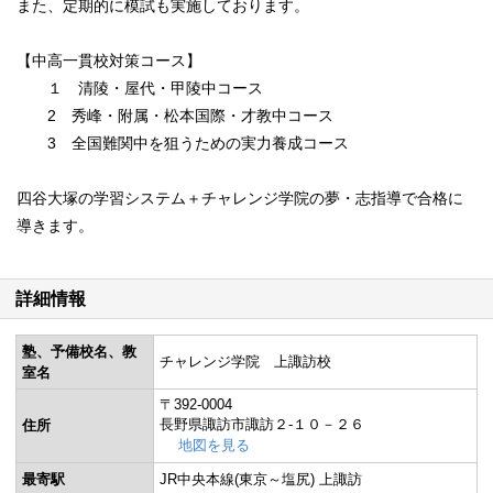
また、定期的に模試も実施しております。
【中高一貫校対策コース】
１ 清陵・屋代・甲陵中コース
2 秀峰・附属・松本国際・才教中コース
3 全国難関中を狙うための実力養成コース
四谷大塚の学習システム＋チャレンジ学院の夢・志指導で合格に
導きます。
詳細情報
塾、予備校名、教
チャレンジ学院 上諏訪校
室名
〒392-0004
長野県諏訪市諏訪２‐１０－２６
住所
地図を見る
最寄駅
JR中央本線(東京～塩尻) 上諏訪