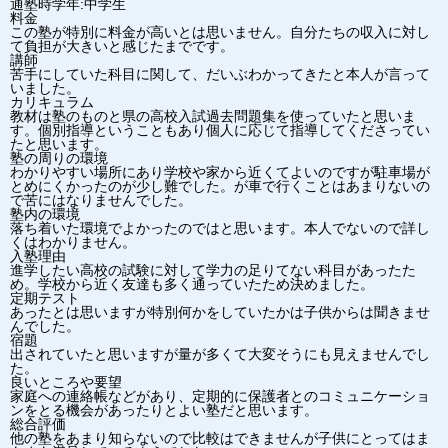
通塾時学年:中学生
料金
この塾が特別に料金が高いとは思いません。自分たちの収入に対し
て負担が大きいと感じたまでです。
講師
苦手にしていた科目に関して、だいぶわかってきたと本人が言って
いました。
カリキュラム
教材は塾のものと県の高校入試過去問題集を使っていたと思いま
す。個別指導ということもあり個人に応じて指導してくださってい
たと思います。
塾の周りの環境
わかりやすい場所にあり学校や家から近くてよいのですが駐車場が
とめにくかったのが少し難でした。が車で行くことはあまりないの
で苦にはなりませんでした。
塾内の環境
落ち着いた環境でよかったのではと思います。本人でないので詳し
くはわかりません。
入塾理由
進学したい高校の試験に対して学力の足りてない科目があったた
め。学校から近く友達も多く通っていたため決めました。
定期テスト
あったとは思いますが特別何かをしていたかは子供からは聞きませ
んでした。
宿題
出されていたと思いますが量が多くて大変そうにも見えませんでし
た。
良いところや要望
家庭への連絡帳などがあり、定期的に保護者とのコミュニケーショ
ンをとる機会があったりとよい塾だと思います。
総合評価
他の塾をあまり知らないので比較はできませんが子供にとってはま