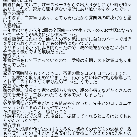
塾の周りの環境
国道に面していて、駐車スペースからの出入りがしにくい時が時々
ありましたが、家から遠すぎない場所にあり通いやすかったです。
塾内の環境
広すぎず、自習室もあり、とてもあたたかな雰囲気の環境だなと思
いました。
入塾理由
一年生のときから年2回の全国統一小学生テストのみお世話になって
いて、子どもが環境に少し慣れていた。
個別指導だったので、他の人の事を気にせずに自分のペースで指導
を受けられるところ子どもの性格にあっていた。
ギリギリ自宅から徒歩圏内だったので、親の送迎ができない時に自
分で通う事ができる環境だった。
定期テスト
受検対策をして下さっていたので、学校の定期テスト対策はありま
せんでした。
宿題
家庭学習時間をもてるように、宿題の量をコントロールしてくれ
て、無理なく取り組めていました。わからない時の対処も指導して
くれて、ストレスなく取り組めていたようでした。
家庭でのサポート
塾の送迎。父母会で家での関わり方や、親の心構えなどたくさんの
質問を先生にして教わったことを家で実行しました。
良いところや要望
冬季講習などの予定がとても組みやすかった。先生とのコミュニケ
ーションもこまめに取りやすかった。
その他気づいたこと、感じたこと
体調不良などで欠席した場合に、振替してくれるところはとてもあ
りがたかったです。
総合評価
子どもの成績が伸びたのはもちろん、初めての子どもの受検で、親
も不安だったのですがとても安心して受検に向かえたのは先生方の