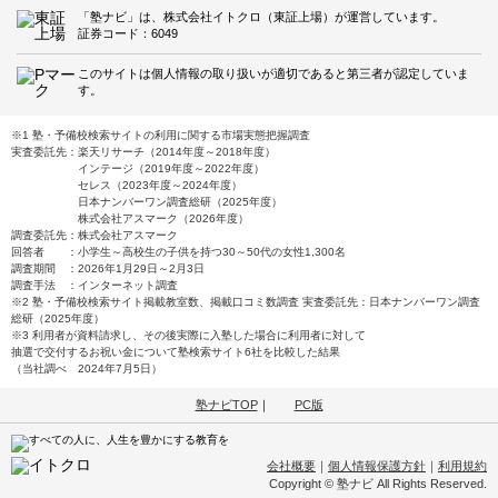
「塾ナビ」は、株式会社イトクロ（東証上場）が運営しています。
証券コード：6049
このサイトは個人情報の取り扱いが適切であると第三者が認定していま
す。
※1 塾・予備校検索サイトの利用に関する市場実態把握調査
実査委託先：楽天リサーチ（2014年度～2018年度）
インテージ（2019年度～2022年度）
セレス（2023年度～2024年度）
日本ナンバーワン調査総研（2025年度）
株式会社アスマーク（2026年度）
調査委託先：株式会社アスマーク
回答者 ：小学生～高校生の子供を持つ30～50代の女性1,300名
調査期間 ：2026年1月29日～2月3日
調査手法 ：インターネット調査
※2 塾・予備校検索サイト掲載教室数、掲載口コミ数調査 実査委託先：日本ナンバーワン調査
総研（2025年度）
※3 利用者が資料請求し、その後実際に入塾した場合に利用者に対して
抽選で交付するお祝い金について塾検索サイト6社を比較した結果
（当社調べ 2024年7月5日）
塾ナビTOP
｜
PC版
会社概要
｜
個人情報保護方針
｜
利用規約
Copyright © 塾ナビ All Rights Reserved.