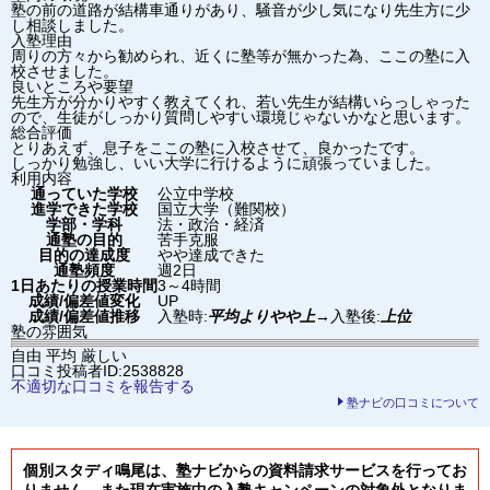
塾の前の道路が結構車通りがあり、騒音が少し気になり先生方に少
し相談しました。
入塾理由
周りの方々から勧められ、近くに塾等が無かった為、ここの塾に入
校させました。
良いところや要望
先生方が分かりやすく教えてくれ、若い先生が結構いらっしゃった
ので、生徒がしっかり質問しやすい環境じゃないかなと思います。
総合評価
とりあえず、息子をここの塾に入校させて、良かったです。
しっかり勉強し、いい大学に行けるように頑張っていました。
利用内容
通っていた学校
公立中学校
進学できた学校
国立大学（難関校）
学部・学科
法・政治・経済
通塾の目的
苦手克服
目的の達成度
やや達成できた
通塾頻度
週2日
1日あたりの授業時間
3～4時間
成績/偏差値変化
UP
成績/偏差値推移
入塾時:
平均よりやや上
→
入塾後:
上位
塾の雰囲気
自由
平均
厳しい
口コミ投稿者ID:2538828
不適切な口コミを報告する
塾ナビの口コミについて
個別スタディ鳴尾は、塾ナビからの資料請求サービスを行ってお