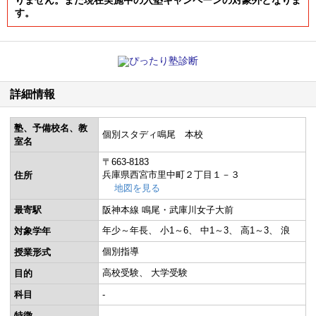
りません。また現在実施中の入塾キャンペーンの対象外となりま
す。
詳細情報
塾、予備校名、教
個別スタディ鳴尾 本校
室名
〒663-8183
兵庫県西宮市里中町２丁目１－３
住所
地図を見る
最寄駅
阪神本線 鳴尾・武庫川女子大前
年少～年長
小1～6
中1～3
高1～3
浪
対象学年
個別指導
授業形式
高校受験
大学受験
目的
科目
-
特徴
-