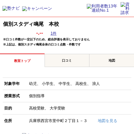
個別スタディ鳴尾 本校
-.--
1件
※口コミ件数が一定以下のため、総合評価を表示しておりません
※上記は、個別スタディ鳴尾全体の口コミ点数・件数です
口コミ
地図
教室トップ
対象学年
幼児
小学生
中学生
高校生
浪人
授業形式
個別指導
目的
高校受験
大学受験
住所
兵庫県西宮市里中町２丁目１－３
地図を見る