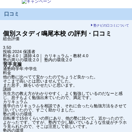
口コミ
塾ナビの口コミについて
個別スタディ鳴尾
本校
の評判・口コミ
総合評価
3.50
投稿:2024
保護者
料金:4.0｜ 講師:4.0｜ カリキュラム・教材:4.0
塾の周りの環境:2.0｜ 塾内の環境:2.0
苦手克服
通塾時学年:中学生
料金
他の塾に比べてて安かったのでちょうど良かった。
そこまで高いとは思いませんでした。
また息子、娘をいかせたいと思います。
講師
先生方の教え方がわかりやすく、よく勉強しているのだなーと感
じ、息子もよく勉強出来ていたので、満足です。
カリキュラム
進学のカリキュラムを相談でき、それに合ったら勉強方法をさせて
頂いていたので、すごく助かりました。
塾の周りの環境
自転車で15分くらいの所にあり、他の塾に比べて、近かったので、
よかったです。ですが、塾内で少し騒いでいるような生徒がチラホ
ラ見られたので、そこは注意して欲しいです。
塾内の環境