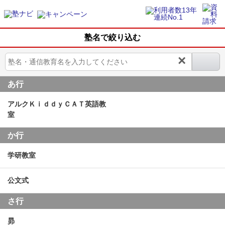
塾名で絞り込む
×
あ行
アルクＫｉｄｄｙＣＡＴ英語教
室
か行
学研教室
公文式
さ行
昴