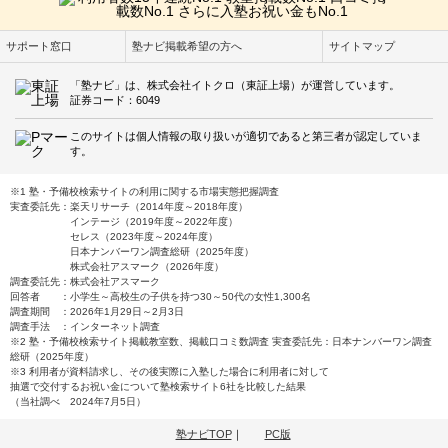
サポート窓口
塾ナビ掲載希望の方へ
サイトマップ
「塾ナビ」は、株式会社イトクロ（東証上場）が運営しています。
証券コード：6049
このサイトは個人情報の取り扱いが適切であると第三者が認定していま
す。
※1 塾・予備校検索サイトの利用に関する市場実態把握調査
実査委託先：楽天リサーチ（2014年度～2018年度）
インテージ（2019年度～2022年度）
セレス（2023年度～2024年度）
日本ナンバーワン調査総研（2025年度）
株式会社アスマーク（2026年度）
調査委託先：株式会社アスマーク
回答者 ：小学生～高校生の子供を持つ30～50代の女性1,300名
調査期間 ：2026年1月29日～2月3日
調査手法 ：インターネット調査
※2 塾・予備校検索サイト掲載教室数、掲載口コミ数調査 実査委託先：日本ナンバーワン調査
総研（2025年度）
※3 利用者が資料請求し、その後実際に入塾した場合に利用者に対して
抽選で交付するお祝い金について塾検索サイト6社を比較した結果
（当社調べ 2024年7月5日）
塾ナビTOP
｜
PC版