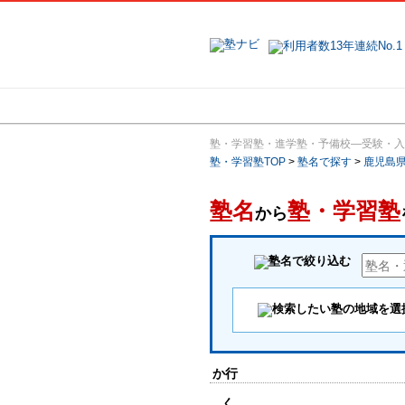
地域で探す
塾・学習塾・進学塾・予備校―受験・入
塾・学習塾TOP
>
塾名で探す
>
鹿児島
塾名
塾・学習塾
から
か行
く