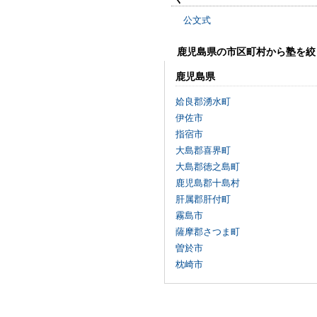
公文式
鹿児島県の市区町村から塾を絞
鹿児島県
姶良郡湧水町
伊佐市
指宿市
大島郡喜界町
大島郡徳之島町
鹿児島郡十島村
肝属郡肝付町
霧島市
薩摩郡さつま町
曽於市
枕崎市