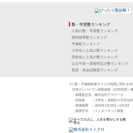
塾・学習塾ランキング
人気の塾・学習塾ランキング
個別指導塾ランキング
予備校ランキング
小学生に人気の塾ランキング
高校生に人気の塾ランキング
公立中高一貫校対応の塾ランキング
英語・英会話教室ランキング
※1 塾・予備校検索サイトの利用に関する市場実
日本ナンバーワン調査総研（2025年度）株
・調査委託先：株式会社アスマーク
・回答者 ：小学生～高校生の子供を持つ30
・調査期間 ：2026年1月29日～2月3日
・調査手法 ：インターネット調査