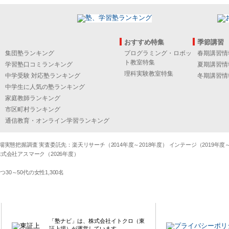
おすすめ特集
季節講習
集団塾ランキング
プログラミング・ロボッ
春期講習情
ト教室特集
学習塾口コミランキング
夏期講習情
理科実験教室特集
中学受験 対応塾ランキング
冬期講習情
中学生に人気の塾ランキング
家庭教師ランキング
市区町村ランキング
通信教育・オンライン学習ランキング
態把握調査 実査委託先：楽天リサーチ（2014年度～2018年度） インテージ（2019年度～20
式会社アスマーク（2026年度）
～50代の女性1,300名
「塾ナビ」は、株式会社イトクロ（東
証上場）が運営しています。