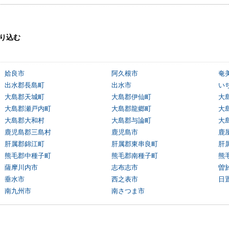
り込む
姶良市
阿久根市
奄
出水郡長島町
出水市
い
大島郡天城町
大島郡伊仙町
大
大島郡瀬戸内町
大島郡龍郷町
大
大島郡大和村
大島郡与論町
大
鹿児島郡三島村
鹿児島市
鹿
肝属郡錦江町
肝属郡東串良町
肝
熊毛郡中種子町
熊毛郡南種子町
熊
薩摩川内市
志布志市
曽
垂水市
西之表市
日
南九州市
南さつま市