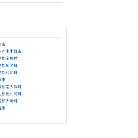
美市
ちき串木野市
島郡宇検村
島郡知名町
島郡和泊町
屋市
属郡南大隅町
毛郡屋久島町
於郡大崎町
置市