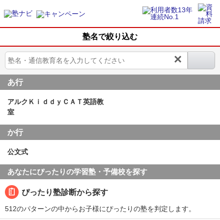
塾名で絞り込む
×
あ行
アルクＫｉｄｄｙＣＡＴ英語教
室
か行
公文式
あなたにぴったりの学習塾・予備校を探す
ぴったり塾診断から探す
512のパターンの中からお子様にぴったりの塾を判定します。