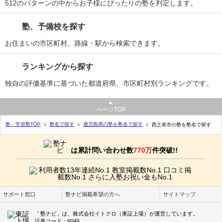
512のパターンの中からお子様にぴったりの塾を判定します。
塾、予備校を探す
お住まいの市区町村、路線・駅から検索できます。
ランキングから探す
独自の評価基準に基づいた都道府県、市区町村別ランキングです。
ページTOP
塾・学習塾TOP
塾名で探す
鹿児島県の塾を塾名で探す
西之表市の塾を塾名で探す
は累計問い合わせ数
770万
件突破!!
サポート窓口
塾ナビ掲載希望の方へ
サイトマップ
「塾ナビ」は、株式会社イトクロ（東証上場）が運営しています。
証券コード：6049