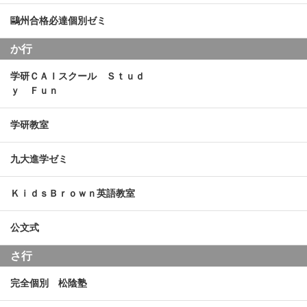
鷗州合格必達個別ゼミ
か行
学研ＣＡＩスクール Ｓｔｕｄ
ｙ Ｆｕｎ
学研教室
九大進学ゼミ
ＫｉｄｓＢｒｏｗｎ英語教室
公文式
さ行
完全個別 松陰塾