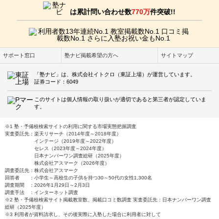
は累計問い合わせ数
770万
件突破!!
サポート窓口
塾ナビ掲載希望の方へ
サイトマップ
「塾ナビ」は、株式会社イトクロ（東証上場）が運営しています。
証券コード：6049
このサイトは個人情報の取り扱いが適切であると第三者が認定していま
す。
※1 塾・予備校検索サイトの利用に関する市場実態把握調査
実査委託先：楽天リサーチ（2014年度～2018年度）
インテージ（2019年度～2022年度）
セレス（2023年度～2024年度）
日本ナンバーワン調査総研（2025年度）
株式会社アスマーク（2026年度）
調査委託先：株式会社アスマーク
回答者 ：小学生～高校生の子供を持つ30～50代の女性1,300名
調査期間 ：2026年1月29日～2月3日
調査手法 ：インターネット調査
※2 塾・予備校検索サイト掲載教室数、掲載口コミ数調査 実査委託先：日本ナンバーワン調査
総研（2025年度）
※3 利用者が資料請求し、その後実際に入塾した場合に利用者に対して