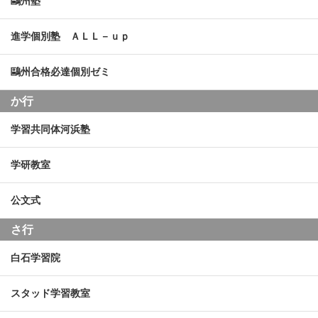
鷗州塾
進学個別塾 ＡＬＬ－ｕｐ
鷗州合格必達個別ゼミ
か行
学習共同体河浜塾
学研教室
公文式
さ行
白石学習院
スタッド学習教室