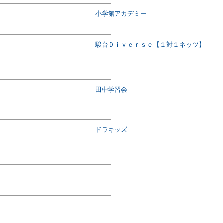
小学館アカデミー
駿台Ｄｉｖｅｒｓｅ【１対１ネッツ】
田中学習会
ドラキッズ