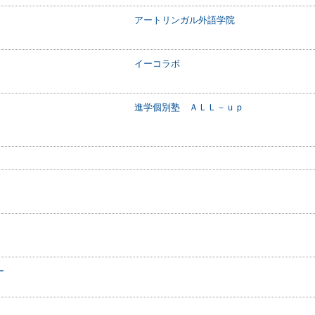
アートリンガル外語学院
イーコラボ
進学個別塾 ＡＬＬ－ｕｐ
ー