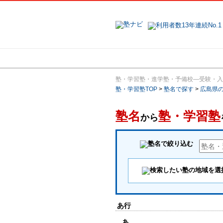
地域で探す
塾・学習塾・進学塾・予備校―受験・入
塾・学習塾TOP
>
塾名で探す
>
広島県
塾名
塾・学習塾
から
あ行
あ