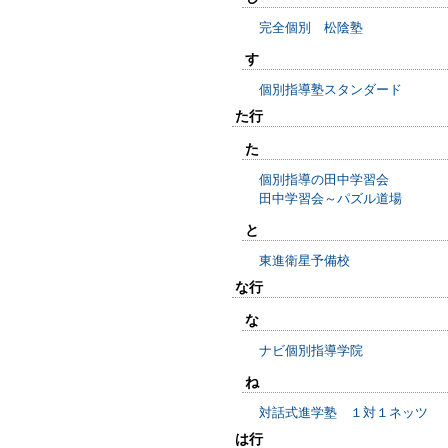
完全個別 松陰塾
す
個別指導塾スタンダード
た行
た
個別指導の田中学習会
田中学習会～パズル道場
と
東進衛星予備校
な行
な
ナビ個別指導学院
ね
対話式進学塾 １対１ネッツ
は行