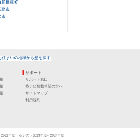
羅郡世羅町
広島市
次市
サポート
報
サポート窓口
報
塾ナビ掲載希望の方へ
報
サイトマップ
利用規約
22年度） セレス（2023年度～2024年度）