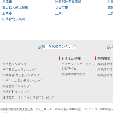
庄原市
神石郡神石高原町
世
豊田郡大崎上島町
廿日市市
東
府中市
三原市
三
山県郡北広島町
おすすめ特集
季節講習
集団塾ランキング
プログラミング・ロボッ
春期講習情
ト教室特集
学習塾口コミランキング
夏期講習情
理科実験教室特集
中学受験 対応塾ランキング
冬期講習情
中学生に人気の塾ランキング
家庭教師ランキング
市区町村ランキング
通信教育・オンライン学習ランキング
態把握調査 実査委託先：楽天リサーチ（2014年度～2018年度） インテージ（2019年度～20