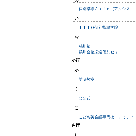
個別指導Ａｘｉｓ（アクシス）
い
ＩＴＴＯ個別指導学院
お
鷗州塾
鷗州合格必達個別ゼミ
か行
か
学研教室
く
公文式
こ
こども英会話専門校 アミティ
さ行
し