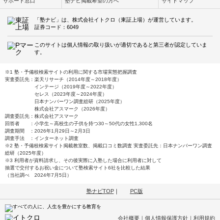
サポート窓口
塾ナビ掲載希望の方へ
サイトマップ
「塾ナビ」は、株式会社イトクロ（東証上場）が運営しています。
証券コード：6049
このサイトは個人情報の取り扱いが適切であると第三者が認定していま
す。
※1 塾・予備校検索サイトの利用に関する市場実態把握調査
実査委託先：楽天リサーチ（2014年度～2018年度）
インテージ（2019年度～2022年度）
セレス（2023年度～2024年度）
日本ナンバーワン調査総研（2025年度）
株式会社アスマーク（2026年度）
調査委託先：株式会社アスマーク
回答者 ：小学生～高校生の子供を持つ30～50代の女性1,300名
調査期間 ：2026年1月29日～2月3日
調査手法 ：インターネット調査
※2 塾・予備校検索サイト掲載教室数、掲載口コミ数調査 実査委託先：日本ナンバーワン調査
総研（2025年度）
※3 利用者が資料請求し、その後実際に入塾した場合に利用者に対して
抽選で交付するお祝い金について塾検索サイト6社を比較した結果
（当社調べ 2024年7月5日）
塾ナビTOP
｜
PC版
会社概要
｜
個人情報保護方針
｜
利用規約