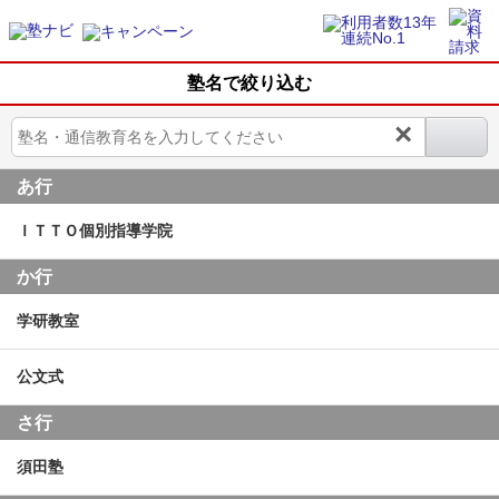
塾名で絞り込む
×
あ行
ＩＴＴＯ個別指導学院
か行
学研教室
公文式
さ行
須田塾