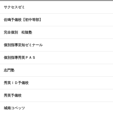
サクセスゼミ
佐鳴予備校【初中等部】
完全個別 松陰塾
個別指導至知ゼミナール
個別指導秀英ＰＡＳ
志門塾
秀英ｉＤ予備校
秀英予備校
城南コベッツ