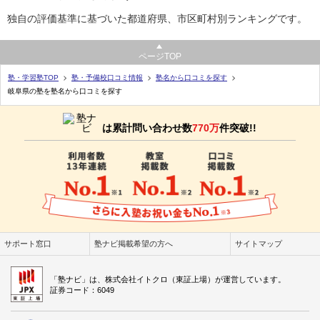
独自の評価基準に基づいた都道府県、市区町村別ランキングです。
ページTOP
塾・学習塾TOP
塾・予備校口コミ情報
塾名から口コミを探す
岐阜県の塾を塾名から口コミを探す
は累計問い合わせ数
770万
件突破!!
サポート窓口
塾ナビ掲載希望の方へ
サイトマップ
「塾ナビ」は、株式会社イトクロ（東証上場）が運営しています。
証券コード：6049