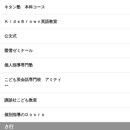
キタン塾 本科コース
ＫｉｄｓＢｒｏｗｎ英語教室
公文式
螢雪ゼミナール
個人指導専門塾
こども英会話専門校 アミティ
ー
講談社こども教室
個別指導のＤｏｏｒｓ
さ行