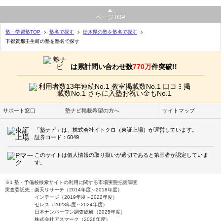
ページTOP
塾・学習塾TOP
塾名で探す
栃木県の塾を塾名で探す
下都賀郡壬生町の塾を塾名で探す
は累計問い合わせ数
770万
件突破!!
サポート窓口
塾ナビ掲載希望の方へ
サイトマップ
「塾ナビ」は、株式会社イトクロ（東証上場）が運営しています。
証券コード：6049
このサイトは個人情報の取り扱いが適切であると第三者が認定していま
す。
※1 塾・予備校検索サイトの利用に関する市場実態把握調査
実査委託先：楽天リサーチ（2014年度～2018年度）
インテージ（2019年度～2022年度）
セレス（2023年度～2024年度）
日本ナンバーワン調査総研（2025年度）
株式会社アスマーク（2026年度）