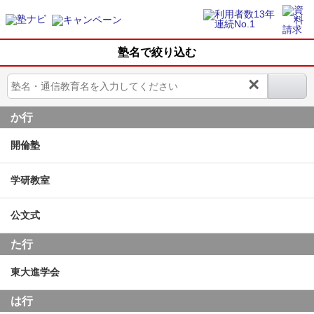
塾名で絞り込む
×
か行
開倫塾
学研教室
公文式
た行
東大進学会
は行