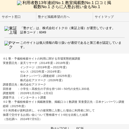
サポート窓口
塾ナビ掲載希望の方へ
サイトマップ
「塾ナビ」は、株式会社イトクロ（東証上場）が運営しています。
証券コード：6049
このサイトは個人情報の取り扱いが適切であると第三者が認定していま
す。
※1 塾・予備校検索サイトの利用に関する市場実態把握調査
実査委託先：楽天リサーチ（2014年度～2018年度）
インテージ（2019年度～2022年度）
セレス（2023年度～2024年度）
日本ナンバーワン調査総研（2025年度）
株式会社アスマーク（2026年度）
調査委託先：株式会社アスマーク
回答者 ：小学生～高校生の子供を持つ30～50代の女性1,300名
調査期間 ：2026年1月29日～2月3日
調査手法 ：インターネット調査
※2 塾・予備校検索サイト掲載教室数、掲載口コミ数調査 実査委託先：日本ナンバーワン調査
総研（2025年度）
※3 利用者が資料請求し、その後実際に入塾した場合に利用者に対して
抽選で交付するお祝い金について塾検索サイト6社を比較した結果
（当社調べ 2024年7月5日）
塾ナビTOP
｜
PC版