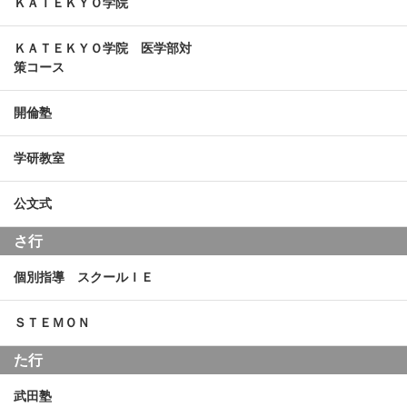
ＫＡＴＥＫＹＯ学院
ＫＡＴＥＫＹＯ学院 医学部対
策コース
開倫塾
学研教室
公文式
さ行
個別指導 スクールＩＥ
ＳＴＥＭＯＮ
た行
武田塾