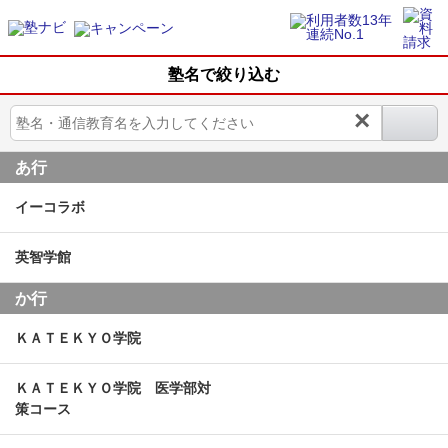
塾名で絞り込む
×
あ行
イーコラボ
英智学館
か行
ＫＡＴＥＫＹＯ学院
ＫＡＴＥＫＹＯ学院 医学部対
策コース