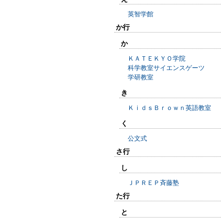
英智学館
か行
か
ＫＡＴＥＫＹＯ学院
科学教室サイエンスゲーツ
学研教室
き
ＫｉｄｓＢｒｏｗｎ英語教室
く
公文式
さ行
し
ＪＰＲＥＰ斉藤塾
た行
と