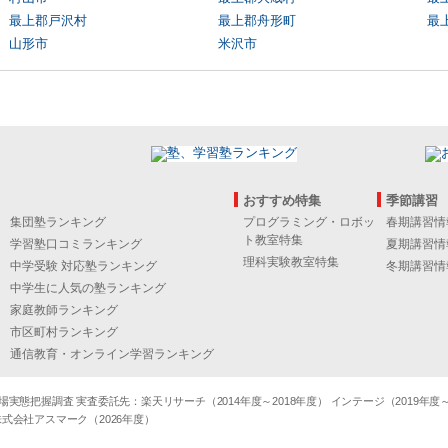
最上郡戸沢村
最上郡舟形町
最
山形市
米沢市
おすすめ特集
季節講習
集団塾ランキング
プログラミング・ロボッ
春期講習情
ト教室特集
学習塾口コミランキング
夏期講習情
理科実験教室特集
中学受験 対応塾ランキング
冬期講習情
中学生に人気の塾ランキング
家庭教師ランキング
市区町村ランキング
通信教育・オンライン学習ランキング
態把握調査 実査委託先：楽天リサーチ（2014年度～2018年度） インテージ（2019年度～20
式会社アスマーク（2026年度）