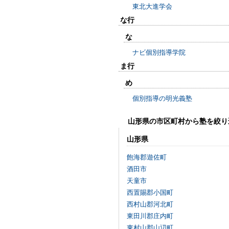
東北大進学会
な行
な
ナビ個別指導学院
ま行
め
個別指導の明光義塾
山形県の市区町村から塾を絞り
山形県
飽海郡遊佐町
酒田市
天童市
西置賜郡小国町
西村山郡河北町
東田川郡庄内町
東村山郡山辺町