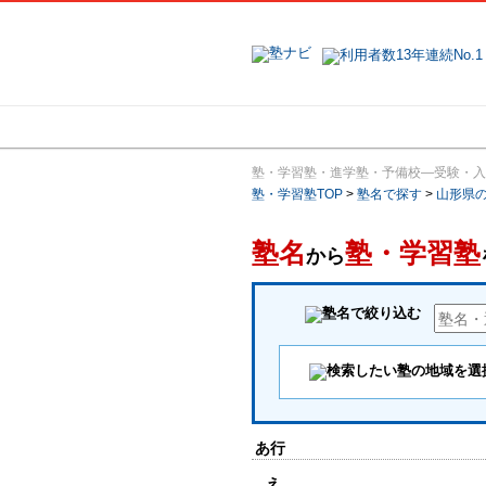
地域で探す
塾・学習塾・進学塾・予備校―受験・入
塾・学習塾TOP
>
塾名で探す
>
山形県
塾名
塾・学習塾
から
あ行
え