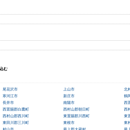
込む
尾花沢市
上山市
北
寒河江市
新庄市
鶴
長井市
南陽市
西
西置賜郡白鷹町
西村山郡朝日町
西
西村山郡西川町
東置賜郡川西町
東
東田川郡三川町
東根市
東
村山市
最上郡大蔵村
最