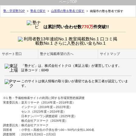
ページTOP
塾・学習塾TOP
塾名で探す
山形県の塾を塾名で探す
南陽市の塾を塾名で探す
は累計問い合わせ数
770万
件突破!!
サポート窓口
塾ナビ掲載希望の方へ
サイトマップ
「塾ナビ」は、株式会社イトクロ（東証上場）が運営しています。
証券コード：6049
このサイトは個人情報の取り扱いが適切であると第三者が認定していま
す。
※1 塾・予備校検索サイトの利用に関する市場実態把握調査
実査委託先：楽天リサーチ（2014年度～2018年度）
インテージ（2019年度～2022年度）
セレス（2023年度～2024年度）
日本ナンバーワン調査総研（2025年度）
株式会社アスマーク（2026年度）
調査委託先：株式会社アスマーク
回答者 ：小学生～高校生の子供を持つ30～50代の女性1,300名
調査期間 ：2026年1月29日～2月3日