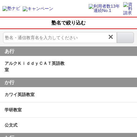
塾名で絞り込む
×
あ行
アルクＫｉｄｄｙＣＡＴ英語教
室
か行
カワイ英語教室
学研教室
公文式