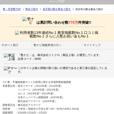
ページTOP
塾・学習塾TOP
塾名で探す
岩手県の塾を塾名で探す
滝沢市の塾を塾名で探す
は累計問い合わせ数
770万
件突破!!
サポート窓口
塾ナビ掲載希望の方へ
サイトマップ
「塾ナビ」は、株式会社イトクロ（東証上場）が運営しています。
証券コード：6049
このサイトは個人情報の取り扱いが適切であると第三者が認定していま
す。
※1 塾・予備校検索サイトの利用に関する市場実態把握調査
実査委託先：楽天リサーチ（2014年度～2018年度）
インテージ（2019年度～2022年度）
セレス（2023年度～2024年度）
日本ナンバーワン調査総研（2025年度）
株式会社アスマーク（2026年度）
調査委託先：株式会社アスマーク
回答者 ：小学生～高校生の子供を持つ30～50代の女性1,300名
調査期間 ：2026年1月29日～2月3日