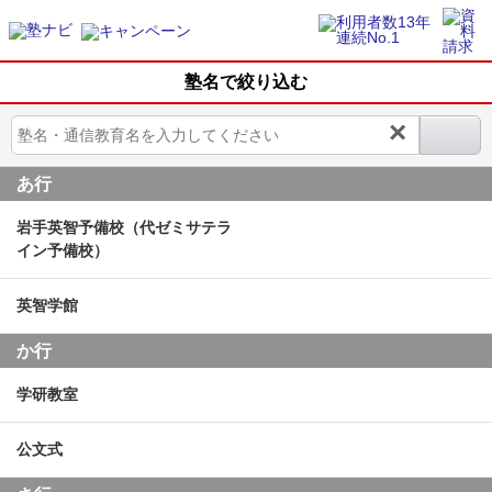
塾名で絞り込む
×
あ行
岩手英智予備校（代ゼミサテラ
イン予備校）
英智学館
か行
学研教室
公文式