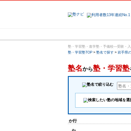
地域で探す
塾・学習塾・進学塾・予備校―受験・入
塾・学習塾TOP
>
塾名で探す
>
岩手県
塾名
塾・学習塾
から
か行
か