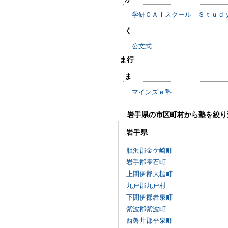
学研ＣＡＩスクール Ｓｔｕｄ
く
公文式
ま行
ま
マインズｅ塾
岩手県の市区町村から塾を絞り
岩手県
胆沢郡金ケ崎町
岩手郡雫石町
上閉伊郡大槌町
九戸郡九戸村
下閉伊郡岩泉町
紫波郡紫波町
西磐井郡平泉町