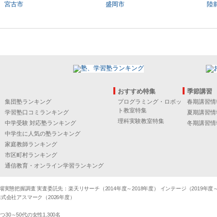
宮古市
盛岡市
陸
おすすめ特集
季節講習
集団塾ランキング
プログラミング・ロボッ
春期講習情
ト教室特集
学習塾口コミランキング
夏期講習情
理科実験教室特集
中学受験 対応塾ランキング
冬期講習情
中学生に人気の塾ランキング
家庭教師ランキング
市区町村ランキング
通信教育・オンライン学習ランキング
態把握調査 実査委託先：楽天リサーチ（2014年度～2018年度） インテージ（2019年度～20
式会社アスマーク（2026年度）
～50代の女性1,300名