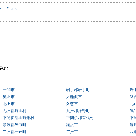
ｙ Ｆｕｎ
込む
一関市
岩手郡岩手町
岩
奥州市
大船渡市
釜
北上市
久慈市
九
九戸郡野田村
九戸郡洋野町
気
下閉伊郡田野畑村
下閉伊郡普代村
下
紫波郡矢巾町
滝沢市
遠
二戸郡一戸町
二戸市
八