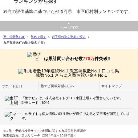
ランキングから探す
独自の評価基準に基づいた都道府県、市区町村別ランキングです。
ページTOP
塾・学習塾TOP
塾名で探す
岩手県の塾を塾名で探す
九戸郡軽米町の塾を塾名で探す
は累計問い合わせ数
770万
件突破!!
サポート窓口
塾ナビ掲載希望の方へ
サイトマップ
「塾ナビ」は、株式会社イトクロ（東証上場）が運営しています。
証券コード：6049
このサイトは個人情報の取り扱いが適切であると第三者が認定していま
す。
※1 塾・予備校検索サイトの利用に関する市場実態把握調査
実査委託先：楽天リサーチ（2014年度～2018年度）