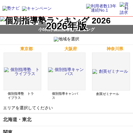
2026年版
小5向け個別指導塾ランキング
東京都
大阪府
神奈川県
個別指導塾 トラ
個別指導キャンパ
創英ゼミナール
イプラス
ス
エリアを選択してください
北海道・東北
関東