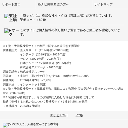
サポート窓口
塾ナビ掲載希望の方へ
サイトマップ
「塾ナビ」は、株式会社イトクロ（東証上場）が運営しています。
証券コード：6049
このサイトは個人情報の取り扱いが適切であると第三者が認定していま
す。
※1 塾・予備校検索サイトの利用に関する市場実態把握調査
実査委託先：楽天リサーチ（2014年度～2018年度）
インテージ（2019年度～2022年度）
セレス（2023年度～2024年度）
日本ナンバーワン調査総研（2025年度）
株式会社アスマーク（2026年度）
調査委託先：株式会社アスマーク
回答者 ：小学生～高校生の子供を持つ30～50代の女性1,300名
調査期間 ：2026年1月29日～2月3日
調査手法 ：インターネット調査
※2 塾・予備校検索サイト掲載教室数、掲載口コミ数調査 実査委託先：日本ナンバーワン調査
総研（2025年度）
※3 利用者が資料請求し、その後実際に入塾した場合に利用者に対して
抽選で交付するお祝い金について塾検索サイト6社を比較した結果
（当社調べ 2024年7月5日）
塾ナビTOP
｜
PC版