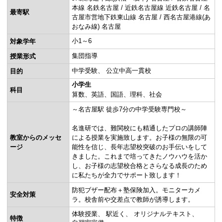
本線 名鉄名古屋 / 近鉄名古屋線 近鉄名古屋 / 名
最寄駅
古屋市営地下鉄東山線 名古屋 / 西名古屋港線(あ
おなみ線) 名古屋
小1～6
対象学年
集団指導
授業形式
中学受験
公立中高一貫校
目的
小学生
科目
算数
英語
国語
理科
社会
～名古屋駅 徒歩7分の中学受験専門校～
名進研では、難関校にも精通したプロの講師陣
教室からのメッセ
による授業を実施致します。お子様の無限の可
ージ
能性を信じ、長年志望校突破のお手伝いをして
きました。これまで培ってきたノウハウを活か
し、お子様の志望校合格とさらなる成長のため
に私たちが全力でサポート致します！
防犯ブザー配布＋塾保険加入。モニターカメ
安全対策
ラ。校舎前や交差点で教師が誘導します。
体験授業
駅近く
オリジナルテキスト
特徴