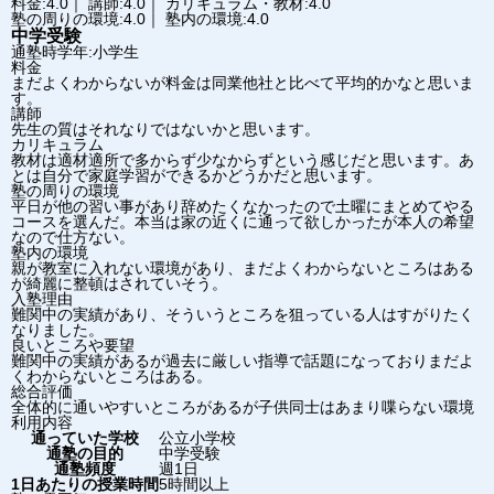
料金:4.0｜ 講師:4.0｜ カリキュラム・教材:4.0
塾の周りの環境:4.0｜ 塾内の環境:4.0
中学受験
通塾時学年:小学生
料金
まだよくわからないが料金は同業他社と比べて平均的かなと思いま
す。
講師
先生の質はそれなりではないかと思います。
カリキュラム
教材は適材適所で多からず少なからずという感じだと思います。あ
とは自分で家庭学習ができるかどうかだと思います。
塾の周りの環境
平日が他の習い事があり辞めたくなかったので土曜にまとめてやる
コースを選んだ。本当は家の近くに通って欲しかったが本人の希望
なので仕方ない。
塾内の環境
親が教室に入れない環境があり、まだよくわからないところはある
が綺麗に整頓はされていそう。
入塾理由
難関中の実績があり、そういうところを狙っている人はすがりたく
なりました。
良いところや要望
難関中の実績があるが過去に厳しい指導で話題になっておりまだよ
くわからないところはある。
総合評価
全体的に通いやすいところがあるが子供同士はあまり喋らない環境
利用内容
通っていた学校
公立小学校
通塾の目的
中学受験
通塾頻度
週1日
1日あたりの授業時間
5時間以上