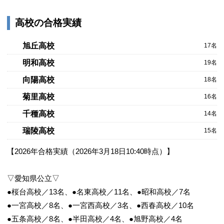
高校の合格実績
旭丘高校
17名
明和高校
19名
向陽高校
18名
菊里高校
16名
千種高校
14名
瑞陵高校
15名
【2026年合格実績（2026年3月18日10:40時点）】
▽愛知県公立▽
●桜台高校／13名、●名東高校／11名、●昭和高校／7名
●一宮高校／8名、●一宮西高校／3名、●西春高校／10名
●五条高校／8名、●半田高校／4名、●旭野高校／4名