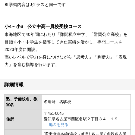
※学習内容はJクラスと同一です
小4～小6 公立中高一貫校受検コース
東海地区で40年間にわたり「難関私立中学」「難関公立高校」を
目指す小・中学生を指導してきた実績を活かし、専門コースを
2023年度に開設。
高いレベルで学力を身につけながら「思考力」「判断力」「表現
力」を育む指導を行います。
詳細情報
塾、予備校名、教
名進研 名駅校
室名
〒451-0045
愛知県名古屋市西区名駅２丁目３４－１９
住所
地図を見る
JR東海道本線(浜松～岐阜) 名古屋 / 名鉄名古屋