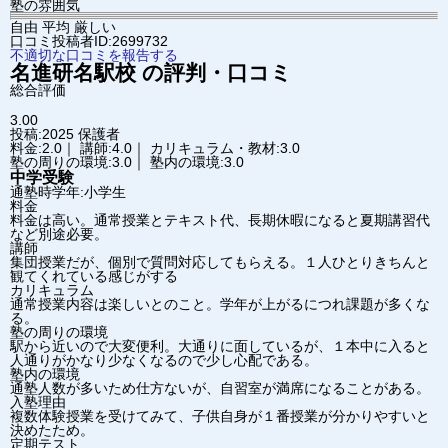
塾の雰囲気
自由
平均
厳しい
口コミ投稿者ID:2699732
不適切な口コミを報告する
名進研
名駅校
の評判・口コミ
総合評価
3.00
投稿:2025
保護者
料金:2.0｜ 講師:4.0｜ カリキュラム・教材:3.0
塾の周りの環境:3.0｜ 塾内の環境:3.0
中学受験
通塾時学年:小学生
料金
料金は高い。通常授業とテキスト代、長期休暇になると夏期講習代
など別途必要。
講師
集団授業だが、個別で質問対応してもらえる。１人ひとりきちんと
観てくれている感じがする
カリキュラム
通常授業内容は楽しいとのこと。学年が上がるにつれ課題が多くな
る。
塾の周りの環境
駅から近いので大変便利。大通りに面しているが、１本中に入ると
人通りがかなり少なくなるので少し心配である。
塾内の環境
通塾人数が多いため仕方ないが、自習室が満席になることがある。
入塾理由
複数体験授業を受けてみて、子供自身が１番授業が分かりやすいと
決めたため。
定期テスト