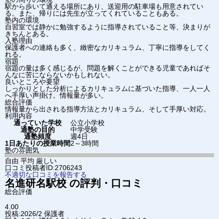
駅から歩いて通える場所にあり、送迎用の駐車場も用意されてい
る。また、帰りには先生が立ってくれていることもある。
塾内の環境
自習室では静かに勉強するように指導されていること等、決まりが
きちんとある。
入塾理由
保護者への連絡も多く、緻密なカリキュラム、丁寧に指導をしてく
れる。
宿題
宿題の量は多く感じるが、問題を解くことができる児童であればそ
んなに苦にならないかもしれない。
良いところや要望
しっかりとした分析によるカリキュラムに基づいた指導、一人一人
へ手厚い声掛け。情報量が多い。
総合評価
情報量から出される指導方法とカリキュラム、そして手厚い対応。
利用内容
通っていた学校
公立小学校
通塾の目的
中学受験
通塾頻度
週4日
1日あたりの授業時間
2～3時間
塾の雰囲気
自由
平均
厳しい
口コミ投稿者ID:2706243
不適切な口コミを報告する
名進研
名駅校
の評判・口コミ
総合評価
4.00
投稿:2026/2
保護者