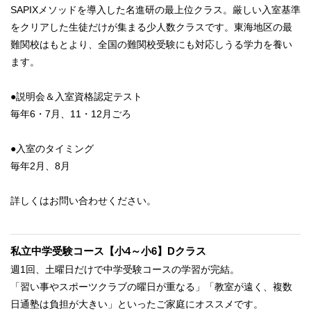
SAPIXメソッドを導入した名進研の最上位クラス。厳しい入室基準
をクリアした生徒だけが集まる少人数クラスです。東海地区の最
難関校はもとより、全国の難関校受験にも対応しうる学力を養い
ます。
●説明会＆入室資格認定テスト
毎年6・7月、11・12月ごろ
●入室のタイミング
毎年2月、8月
詳しくはお問い合わせください。
私立中学受験コース【小4～小6】Dクラス
週1回、土曜日だけで中学受験コースの学習が完結。
「習い事やスポーツクラブの曜日が重なる」「教室が遠く、複数
日通塾は負担が大きい」といったご家庭にオススメです。