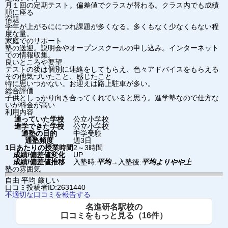
月１回の定期テスト。偏差値でクラスが替わる。クラス内でも成績
順に座る
宿題
学年が上がるににつれ課題が多くなる。多くもなく少なくもない程
度な量。
家庭でのサポート
塾の送迎。説明会やオープンスクールの申し込み。インターネット
での情報収集。
良いところや要望
テストの後は個別に連絡をしてもらえ、色々アドバイスをもらえる
その他気づいたこと、感じたこと
特に思いつかない。お迎えは路上駐車が多い。
総合評価
子供としっかり向き合ってくれていると思う。進学塾なので仕方な
いが料金が高い
利用内容
通っていた学校
公立小学校
進学できた学校
公立小学校
通塾の目的
中学受験
通塾頻度
週3日
1日あたりの授業時間
2～3時間
成績/偏差値変化
UP
成績/偏差値推移
入塾時:
平均
→
入塾後:
平均よりやや上
塾の雰囲気
自由
平均
厳しい
口コミ投稿者ID:2631440
不適切な口コミを報告する
名進研名駅校の
口コミをもっと見る（16件）