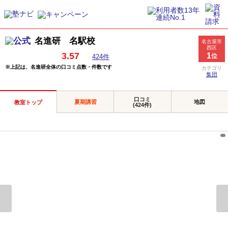
名進研 名駅校
名古屋市
西区
3.57
1
位
424件
※上記は、名進研全体の口コミ点数・件数です
カテゴリ
集団
口コミ
夏期講習
地図
教室トップ
(424件)