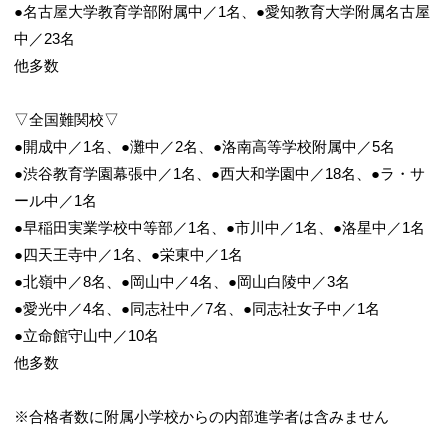
●名古屋大学教育学部附属中／1名、●愛知教育大学附属名古屋
中／23名
他多数
▽全国難関校▽
●開成中／1名、●灘中／2名、●洛南高等学校附属中／5名
●渋谷教育学園幕張中／1名、●西大和学園中／18名、●ラ・サ
ール中／1名
●早稲田実業学校中等部／1名、●市川中／1名、●洛星中／1名
●四天王寺中／1名、●栄東中／1名
●北嶺中／8名、●岡山中／4名、●岡山白陵中／3名
●愛光中／4名、●同志社中／7名、●同志社女子中／1名
●立命館守山中／10名
他多数
※合格者数に附属小学校からの内部進学者は含みません