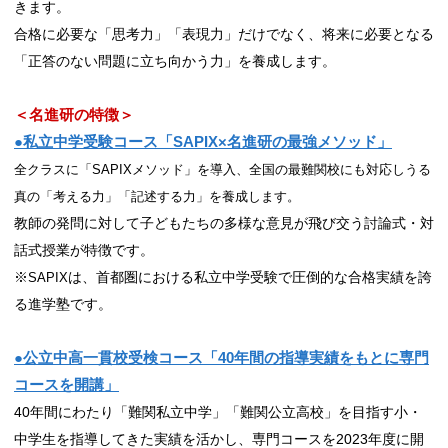
きます。
合格に必要な「思考力」「表現力」だけでなく、将来に必要となる
「正答のない問題に立ち向かう力」を養成します。
＜名進研の特徴＞
●私立中学受験コース「SAPIX×名進研の最強メソッド
」
全クラスに「SAPIXメソッド」を導入、全国の最難関校にも対応しうる
真の「考える力」「記述する力」を養成します。
教師の発問に対して子どもたちの多様な意見が飛び交う討論式・対
話式授業が特徴です。
※
は、首都圏における私立中学受験で圧倒的な合格実績を誇
SAPIX
る進学塾です。
●公立中高一貫校受検コース「40
年間の指導実績をもとに専門
コースを開講」
40年間にわたり「難関私立中学」「難関公立高校」を目指す小・
中学生を指導してきた実績を活かし、専門コースを2023年度に開