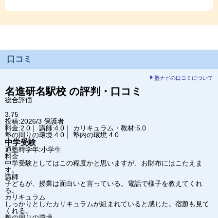
口コミ
塾ナビの口コミについて
名進研
名駅校
の評判・口コミ
総合評価
3.75
投稿:2026/3
保護者
料金:2.0｜ 講師:4.0｜ カリキュラム・教材:5.0
塾の周りの環境:4.0｜ 塾内の環境:4.0
中学受験
通塾時学年:小学生
料金
中学受験としてはこの程度かと思いますが、お財布にはこたえま
す。
講師
子どもが、授業は面白いと言っている。電話で様子を教えてくれ
る。
カリキュラム
しっかりとしたカリキュラムが組まれていると感じた。宿題も見て
くれる。
塾の周りの環境