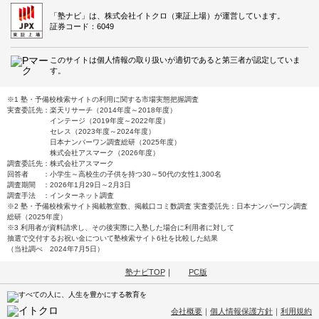
「塾ナビ」は、株式会社イトクロ（東証上場）が運営しています。
証券コード：6049
このサイトは個人情報の取り扱いが適切であると第三者が認定していま
す。
※1 塾・予備校検索サイトの利用に関する市場実態把握調査
実査委託先：楽天リサーチ（2014年度～2018年度）
インテージ（2019年度～2022年度）
セレス（2023年度～2024年度）
日本ナンバーワン調査総研（2025年度）
株式会社アスマーク（2026年度）
調査委託先：株式会社アスマーク
回答者 ：小学生～高校生の子供を持つ30～50代の女性1,300名
調査期間 ：2026年1月29日～2月3日
調査手法 ：インターネット調査
※2 塾・予備校検索サイト掲載教室数、掲載口コミ数調査 実査委託先：日本ナンバーワン調査
総研（2025年度）
※3 利用者が資料請求し、その後実際に入塾した場合に利用者に対して
抽選で交付するお祝い金について塾検索サイト6社を比較した結果
（当社調べ 2024年7月5日）
塾ナビTOP
｜
PC版
会社概要
｜
個人情報保護方針
｜
利用規約