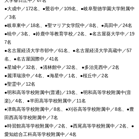
大学春日丘中／67名
●大成中／172名、●鶯谷中／109名、●岐阜聖徳学園大学附属中
／3名
●岐阜東中／18名、●聖マリア女学院中／8名、●高田中／24名
●暁中／3名、●鈴鹿中等教育学校／2名、●名古屋葵大学中／19
7名
●名古屋経済大学市邨中／61名、●名古屋経済大学高蔵中／57
名、●名古屋国際中／41名
●星城中／32名、●清林館中／32名、 ●多治見西中／2名
●麗澤瑞浪中／4名、●海星中／1名、●桜丘中／2名
●聖霊中／12名
●明和高等学校附属中(普通)／19名、●明和高等学校附属中(音
楽)／4名、●半田高等学校附属中／11名
●津島高等学校附属中／8名、●刈谷高等学校附属中／8名、●豊
田西高等学校附属中／7名
●時習館高等学校附属中／2名、●西尾高等学校附属中／2名、●
愛知総合工科高等学校附属中／4名