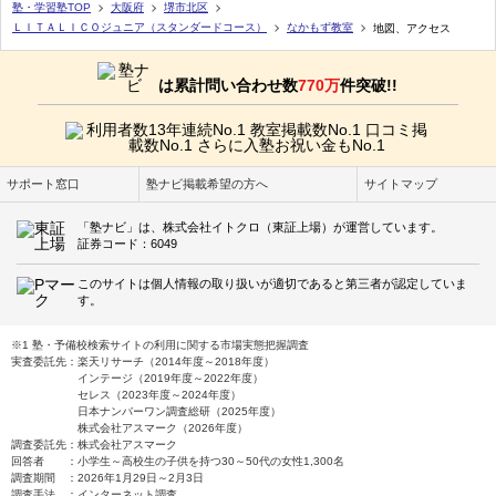
塾・学習塾TOP
大阪府
堺市北区
ＬＩＴＡＬＩＣＯジュニア（スタンダードコース）
なかもず教室
地図、アクセス
は累計問い合わせ数
770万
件突破!!
サポート窓口
塾ナビ掲載希望の方へ
サイトマップ
「塾ナビ」は、株式会社イトクロ（東証上場）が運営しています。
証券コード：6049
このサイトは個人情報の取り扱いが適切であると第三者が認定していま
す。
※1 塾・予備校検索サイトの利用に関する市場実態把握調査
実査委託先：楽天リサーチ（2014年度～2018年度）
インテージ（2019年度～2022年度）
セレス（2023年度～2024年度）
日本ナンバーワン調査総研（2025年度）
株式会社アスマーク（2026年度）
調査委託先：株式会社アスマーク
回答者 ：小学生～高校生の子供を持つ30～50代の女性1,300名
調査期間 ：2026年1月29日～2月3日
調査手法 ：インターネット調査