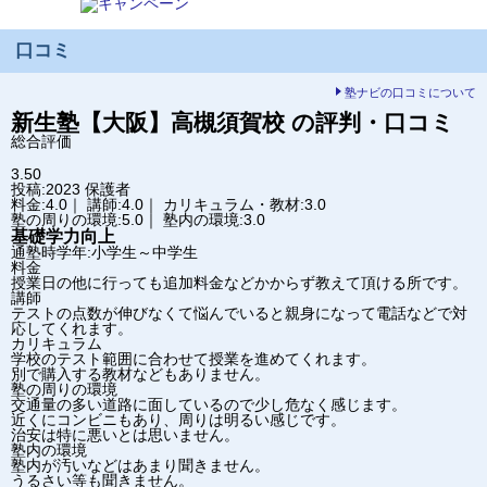
口コミ
塾ナビの口コミについて
新生塾【大阪】
高槻須賀校
の評判・口コミ
総合評価
3.50
投稿:2023
保護者
料金:4.0｜ 講師:4.0｜ カリキュラム・教材:3.0
塾の周りの環境:5.0｜ 塾内の環境:3.0
基礎学力向上
通塾時学年:小学生～中学生
料金
授業日の他に行っても追加料金などかからず教えて頂ける所です。
講師
テストの点数が伸びなくて悩んでいると親身になって電話などで対
応してくれます。
カリキュラム
学校のテスト範囲に合わせて授業を進めてくれます。
別で購入する教材などもありません。
塾の周りの環境
交通量の多い道路に面しているので少し危なく感じます。
近くにコンビニもあり、周りは明るい感じです。
治安は特に悪いとは思いません。
塾内の環境
塾内が汚いなどはあまり聞きません。
うるさい等も聞きません。