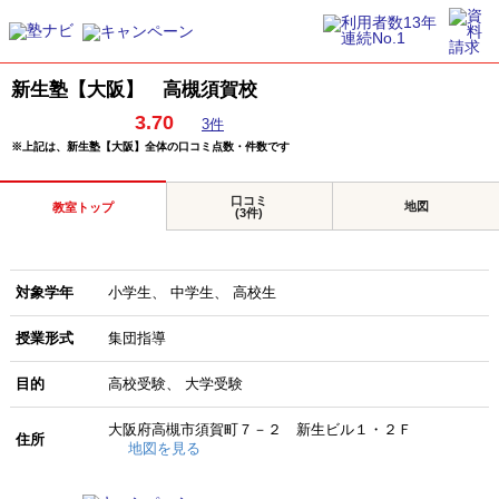
新生塾【大阪】 高槻須賀校
3.70
3件
※上記は、新生塾【大阪】全体の口コミ点数・件数です
口コミ
地図
教室トップ
(3件)
対象学年
小学生
中学生
高校生
授業形式
集団指導
目的
高校受験
大学受験
大阪府高槻市須賀町７－２ 新生ビル１・２Ｆ
住所
地図を見る