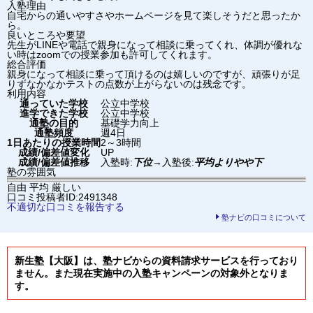
入塾理由
自宅からの通いやすさやホームページを見て楽しそうだと思ったか
ら。
良いところや要望
先生がLINEや電話で親身になって相談に乗ってくれ、体調が優れな
い時はzoomでの授業参加も許可してくれます。
総合評価
親身になって相談に乗って頂けるのは嬉しいのですが、頑張りが足
りずなかなかテストの点数が上がらないのは残念です。
利用内容
通っていた学校
公立中学校
進学できた学校
公立中学校
通塾の目的
基礎学力向上
通塾頻度
週4日
1日あたりの授業時間
2～3時間
成績/偏差値変化
UP
成績/偏差値推移
入塾時:
下位
→
入塾後:
平均よりやや下
塾の雰囲気
自由
平均
厳しい
口コミ投稿者ID:2491348
不適切な口コミを報告する
塾ナビの口コミについて
新生塾【大阪】は、塾ナビからの資料請求サービスを行っており
ません。また現在実施中の入塾キャンペーンの対象外となりま
す。