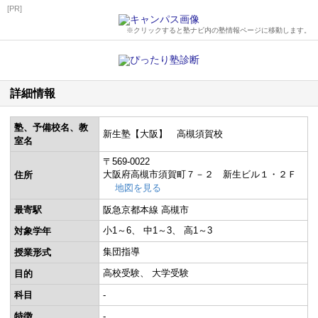
[PR]
※クリックすると塾ナビ内の塾情報ページに移動します。
詳細情報
塾、予備校名、教
新生塾【大阪】 高槻須賀校
室名
〒569-0022
大阪府高槻市須賀町７－２ 新生ビル１・２Ｆ
住所
地図を見る
最寄駅
阪急京都本線 高槻市
小1～6
中1～3
高1～3
対象学年
集団指導
授業形式
高校受験
大学受験
目的
科目
-
特徴
-