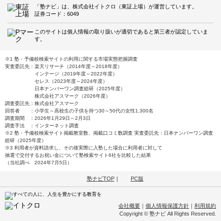
「塾ナビ」は、株式会社イトクロ（東証上場）が運営しています。
証券コード：6049
このサイトは個人情報の取り扱いが適切であると第三者が認定していま
す。
※1 塾・予備校検索サイトの利用に関する市場実態把握調査
実査委託先：楽天リサーチ（2014年度～2018年度）
インテージ（2019年度～2022年度）
セレス（2023年度～2024年度）
日本ナンバーワン調査総研（2025年度）
株式会社アスマーク（2026年度）
調査委託先：株式会社アスマーク
回答者 ：小学生～高校生の子供を持つ30～50代の女性1,300名
調査期間 ：2026年1月29日～2月3日
調査手法 ：インターネット調査
※2 塾・予備校検索サイト掲載教室数、掲載口コミ数調査 実査委託先：日本ナンバーワン調査
総研（2025年度）
※3 利用者が資料請求し、その後実際に入塾した場合に利用者に対して
抽選で交付するお祝い金について塾検索サイト6社を比較した結果
（当社調べ 2024年7月5日）
塾ナビTOP
｜
PC版
会社概要
｜
個人情報保護方針
｜
利用規約
Copyright © 塾ナビ All Rights Reserved.