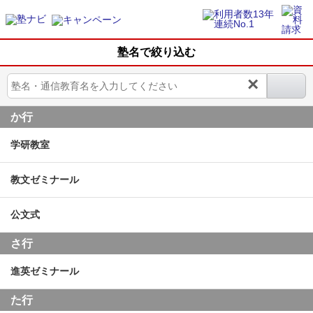
塾名で絞り込む
×
か行
学研教室
教文ゼミナール
公文式
さ行
進英ゼミナール
た行