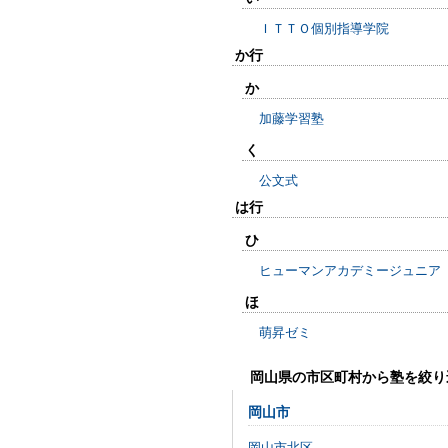
ＩＴＴＯ個別指導学院
か行
か
加藤学習塾
く
公文式
は行
ひ
ヒューマンアカデミージュニア
ほ
萌昇ゼミ
岡山県の市区町村から塾を絞り
岡山市
岡山市北区