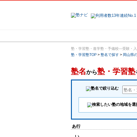
地域で探す
塾・学習塾・進学塾・予備校―受験・入
塾・学習塾TOP
>
塾名で探す
>
岡山県
塾名
塾・学習塾
から
あ行
い