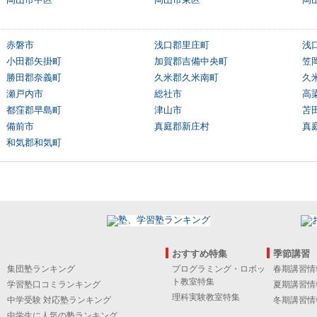
赤磐市
浅口郡里庄町
浅
小田郡矢掛町
加賀郡吉備中央町
笠
勝田郡奈義町
久米郡久米南町
久
瀬戸内市
総社市
高
都窪郡早島町
津山市
苫
備前市
真庭郡新庄村
真
和気郡和気町
おすすめ特集
季節講習
集団塾ランキング
プログラミング・ロボッ
春期講習情
ト教室特集
学習塾口コミランキング
夏期講習情
理科実験教室特集
中学受験 対応塾ランキング
冬期講習情
中学生に人気の塾ランキング