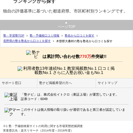
ランキングから探す
独自の評価基準に基づいた都道府県、市区町村別ランキングです。
ページTOP
塾・学習塾TOP
塾・予備校口コミ情報
塾名から口コミを探す
長野県の塾を塾名から口コミを探す
木曽郡大桑村の塾を塾名から口コミを探す
は累計問い合わせ数
770万
件突破!!
サポート窓口
塾ナビ掲載希望の方へ
サイトマップ
「塾ナビ」は、株式会社イトクロ（東証上場）が運営しています。
証券コード：6049
このサイトは個人情報の取り扱いが適切であると第三者が認定していま
す。
※1 塾・予備校検索サイトの利用に関する市場実態把握調査
実査委託先：楽天リサーチ（2014年度～2018年度）